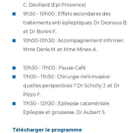
Les structures de recherche
Salon des familles
C. Devillard (Epi Provence)
Transports sanitaires
9h30 - 10h00 : Effets secondaires des
Vos droits, vos devoirs
traitements anti épileptiques. Dr Desnous B.
Écoles et Instituts de Formation
et Dr Bonini F.
10h00-10h30 : Accompagnement infirmier.
Handicap
Plateforme des internes
Mme Denis M. et Mme Mineo A.
Handi 13
Pôle Médecine Physique et Réadaptation
10h30 - 11h00 : Pause-Café
Professionnels de santé
Accueil sourds et malentendants
11h00 - 11h30 : Chirurgie mini invasive:
Charte Romain Jacob
Adresser un patient
quelles perspectives ? Dr Scholly J. et Dr
Mouvement Parcours Handicap 13
Réseaux de soins
Pizzo F.
Adresser un examen au Laboratoire de Biologie
11h30 - 12h30 : Epilepsie cataméniale.
Médicale
Epilepsie et grossesse. Dr Aubert S.
Activité physique
Radiologie / Imagerie
Cancérologie
Télécharger le programme