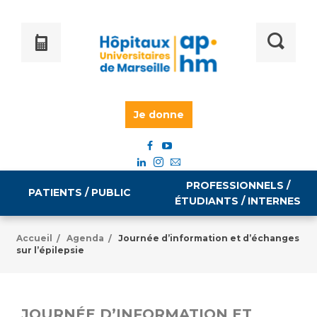
Je donne
PROFESSIONNELS /
PATIENTS / PUBLIC
ÉTUDIANTS / INTERNES
Accueil
Agenda
Journée d’information et d’échanges
/
/
sur l’épilepsie
Informations pratiques
Égalité professionnelle
Accès à votre dossier médical
Emploi / formation
JOURNÉE D’INFORMATION ET
Tarifs