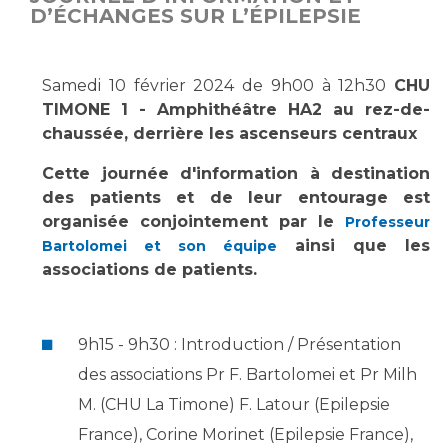
D’ÉCHANGES SUR L’ÉPILEPSIE
Vous accompagnez, vous rendez visite à un patient
Emplois paramédicaux
Vous allez être hospitalisé(e)
Emplois administratifs
Vous avez un examen d'imagerie ou de radiologie
Samedi 10 février 2024 de 9h00 à 12h30
CHU
Emplois médicaux
à réaliser
TIMONE 1 - Amphithéâtre HA2 au rez-de-
Espace Formation
Vous avez une analyse à réaliser
chaussée, derrière les ascenseurs centraux
Étudiants hospitaliers
Vous venez en consultation
Cette journée d'information à destination
Emplois techniques et médico-techniques
myaphm, votre espace santé en ligne
des patients et de leur entourage est
Emplois divers
Infos COVID-19
organisée conjointement par le
Professeur
Emplois socio-éducatifs
ainsi que les
Bartolomei et son équipe
associations de patients.
Statuts
Vivre ensemble à l'hôpital
Stages paramédicaux
9h15 - 9h30 : Introduction / Présentation
Culture à l'hôpital
Laïcité et cultes
Chercheurs
des associations Pr F. Bartolomei et Pr Milh
Les associations
M. (CHU La Timone) F. Latour (Epilepsie
La recherche clinique à l'AP-HM
Livret d'accueil
France), Corine Morinet (Epilepsie France),