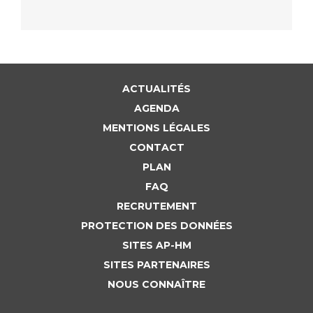
Liste des marchés conclus
Documents utiles
Qualité
Nos indicateurs qualité et de sécurité des soins
ACTUALITÉS
AGENDA
MENTIONS LÉGALES
Protection des données
CONTACT
PLAN
FAQ
Sécurité
RECRUTEMENT
PROTECTION DES DONNÉES
Les recherches en santé à l’AP-HM
SITES AP-HM
SITES PARTENAIRES
NOUS CONNAÎTRE
Lieu de santé sans tabac