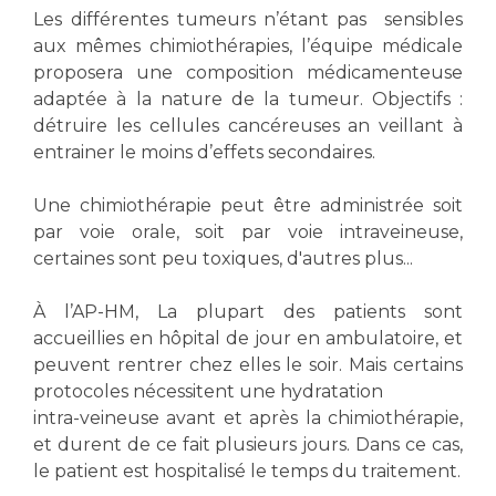
Les structures de recherche
Salon des familles
Les différentes tumeurs n’étant pas sensibles
Transports sanitaires
aux mêmes chimiothérapies, l’équipe médicale
Vos droits, vos devoirs
proposera une composition médicamenteuse
Écoles et Instituts de Formation
adaptée à la nature de la tumeur. Objectifs :
détruire les cellules cancéreuses an veillant à
entrainer le moins d’effets secondaires.
Handicap
Plateforme des internes
Une chimiothérapie peut être administrée soit
Handi 13
par voie orale, soit par voie intraveineuse,
Pôle Médecine Physique et Réadaptation
Professionnels de santé
certaines sont peu toxiques, d'autres plus...
Accueil sourds et malentendants
Charte Romain Jacob
À l’AP-HM, La plupart des patients sont
Adresser un patient
Mouvement Parcours Handicap 13
accueillies en hôpital de jour en ambulatoire, et
Réseaux de soins
peuvent rentrer chez elles le soir. Mais certains
Adresser un examen au Laboratoire de Biologie
protocoles nécessitent une hydratation
Médicale
intra-veineuse avant et après la chimiothérapie,
Activité physique
Radiologie / Imagerie
et durent de ce fait plusieurs jours. Dans ce cas,
Cancérologie
le patient est hospitalisé le temps du traitement.