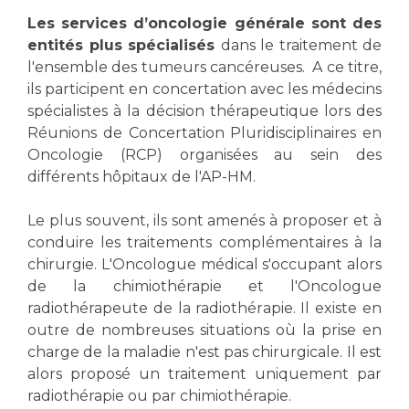
Les pôles d'activité médicale
Cancer
Les services d’oncologie générale sont des
Anatomie et Cytologie Pathologiques
entités plus spécialisés
dans le traitement de
Adresser un examen au Laboratoire d'Infectiologie
l'ensemble des tumeurs cancéreuses. A ce titre,
Médecine nucléaire
Centres de référence Maladies Rares
ils participent en concertation avec les médecins
Plateforme d'Expertise Maladies Rares
spécialistes à la décision thérapeutique lors des
Réunions de Concertation Pluridisciplinaires en
Maladies rares
Oncologie (RCP) organisées au sein des
Presse / Multimédia
différents hôpitaux de l'AP-HM.
Maternité Hôpital Nord
Communiqués de presse
Le plus souvent, ils sont amenés à proposer et à
conduire les traitements complémentaires à la
Dossiers de presse
chirurgie. L'Oncologue médical s'occupant alors
Médiathèque
de la chimiothérapie et l'Oncologue
Vos représentants
radiothérapeute de la radiothérapie. Il existe en
outre de nombreuses situations où la prise en
Fournisseurs
charge de la maladie n'est pas chirurgicale. Il est
La Commission Des Usagers (CDU)
alors proposé un traitement uniquement par
Les Comités Locaux des Usagers
Rôles et missions
radiothérapie ou par chimiothérapie.
Le projet des usagers