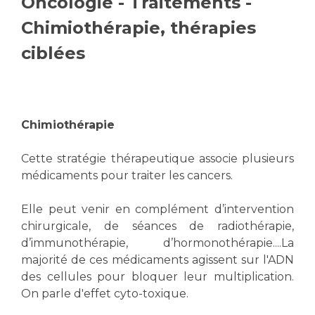
Oncologie - Traitements -
Vous accompagnez, vous rendez visite à un patient
Chimiothérapie, thérapies
Emplois paramédicaux
Vous allez être hospitalisé(e)
ciblées
Emplois administratifs
Vous avez un examen d'imagerie ou de radiologie
Emplois médicaux
à réaliser
Espace Formation
Vous avez une analyse à réaliser
Étudiants hospitaliers
Vous venez en consultation
Chimiothérapie
Emplois techniques et médico-techniques
myaphm, votre espace santé en ligne
Emplois divers
Infos COVID-19
Cette stratégie thérapeutique associe plusieurs
Emplois socio-éducatifs
médicaments pour traiter les cancers.
Statuts
Vivre ensemble à l'hôpital
Elle peut venir en complément d’intervention
Stages paramédicaux
chirurgicale, de séances de radiothérapie,
Culture à l'hôpital
d’immunothérapie, d’hormonothérapie....La
majorité de ces médicaments agissent sur l'ADN
Laïcité et cultes
Chercheurs
des cellules pour bloquer leur multiplication.
Les associations
On parle d'effet cyto-toxique.
La recherche clinique à l'AP-HM
Livret d'accueil