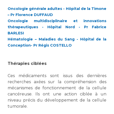
Liste des marchés conclus
Documents utiles
Oncologie générale adultes -
Hôpital de la Timone
– Pr Florence DUFFAUD
Qualité
Oncologie multidisciplinaire et innovations
thérapeutiques - Hôpital Nord - Pr Fabrice
Nos indicateurs qualité et de sécurité des soins
BARLESI
Hématologie – Maladies du Sang
- Hôpital de la
Conception- Pr Régis COSTELLO
Protection des données
Thérapies ciblées
Sécurité
Ces médicaments sont issus des dernières
recherches axées sur la compréhension des
mécanismes de fonctionnement de la cellule
Les recherches en santé à l’AP-HM
cancéreuse. Ils ont une action ciblée à un
niveau précis du développement de la cellule
tumorale.
Lieu de santé sans tabac