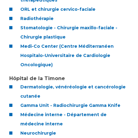
Les pôles d'activité médicale
thérapeutiques
Cancer
Anatomie et Cytologie Pathologiques
ORL et chirurgie cervico-faciale
Adresser un examen au Laboratoire d'Infectiologie
Radiothérapie
Médecine nucléaire
Centres de référence Maladies Rares
Stomatologie - Chirurgie maxillo-faciale -
Plateforme d'Expertise Maladies Rares
Chirurgie plastique
Medi-Co Center (Centre Méditerranéen
Maladies rares
Hospitalo-Universitaire de Cardiologie
Presse / Multimédia
Oncologique)
Maternité Hôpital Nord
Communiqués de presse
Hôpital de la Timone
Dossiers de presse
Dermatologie, vénéréologie et cancérologie
Médiathèque
cutanée
Vos représentants
Gamma Unit - Radiochirurgie Gamma Knife
Fournisseurs
Médecine interne - Département de
La Commission Des Usagers (CDU)
médecine interne
Les Comités Locaux des Usagers
Rôles et missions
Neurochirurgie
Le projet des usagers