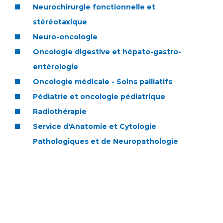
Liste des marchés conclus
Neurochirurgie fonctionnelle et
Documents utiles
stéréotaxique
Qualité
Neuro-oncologie
Oncologie digestive et hépato-gastro-
Nos indicateurs qualité et de sécurité des soins
entérologie
Oncologie médicale - Soins palliatifs
Pédiatrie et oncologie pédiatrique
Protection des données
Radiothérapie
Service d'Anatomie et Cytologie
Sécurité
Pathologiques et de Neuropathologie
Les recherches en santé à l’AP-HM
Lieu de santé sans tabac