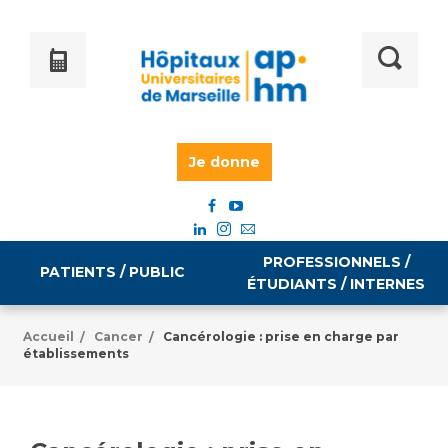
Je donne
PROFESSIONNELS /
PATIENTS / PUBLIC
ÉTUDIANTS / INTERNES
Accueil
Cancer
Cancérologie : prise en charge par
/
/
établissements
Informations pratiques
Égalité professionnelle
Accès à votre dossier médical
Emploi / formation
Tarifs