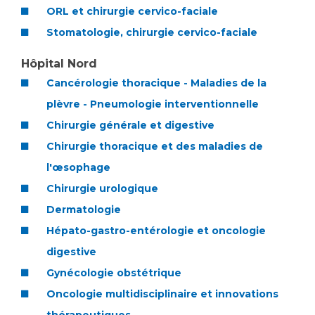
Les structures de recherche
Salon des familles
ORL et chirurgie cervico-faciale
Transports sanitaires
Stomatologie, chirurgie cervico-faciale
Vos droits, vos devoirs
Écoles et Instituts de Formation
Hôpital Nord
Cancérologie thoracique - Maladies de la
Handicap
plèvre - Pneumologie interventionnelle
Plateforme des internes
Chirurgie générale et digestive
Handi 13
Chirurgie thoracique et des maladies de
Pôle Médecine Physique et Réadaptation
Professionnels de santé
l'œsophage
Accueil sourds et malentendants
Chirurgie urologique
Charte Romain Jacob
Adresser un patient
Dermatologie
Mouvement Parcours Handicap 13
Réseaux de soins
Hépato-gastro-entérologie et oncologie
Adresser un examen au Laboratoire de Biologie
digestive
Médicale
Activité physique
Gynécologie obstétrique
Radiologie / Imagerie
Oncologie multidisciplinaire et innovations
Cancérologie