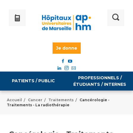
Je donne
PROFESSIONNELS /
PATIENTS / PUBLIC
ÉTUDIANTS / INTERNES
Accueil
Cancer
Traitements
Cancérologie -
/
/
/
Traitements - La radiothérapie
Informations pratiques
Égalité professionnelle
Accès à votre dossier médical
Emploi / formation
Tarifs