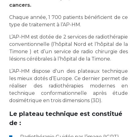
Les structures de recherche
Salon des familles
cancers.
Transports sanitaires
Chaque année, 1 700 patients bénéficient de ce
Vos droits, vos devoirs
type de traitement à l’AP-HM.
Écoles et Instituts de Formation
L’AP-HM est dotée de 2 services de radiothérapie
Handicap
conventionnelle (l’hôpital Nord et l’hôpital de la
Plateforme des internes
Timone ) et d’un service de radio chirurgie des
lésions cérébrales à l’hôpital de la Timone.
Handi 13
Pôle Médecine Physique et Réadaptation
L’AP-HM dispose d'un des plateaux technique
Professionnels de santé
Accueil sourds et malentendants
les mieux dotés d’Europe. Ce dernier permet de
Charte Romain Jacob
réaliser des radiothérapies modernes en
Adresser un patient
technique conformationnelle après étude
Mouvement Parcours Handicap 13
Réseaux de soins
dosimétrique en trois dimensions (3D).
Adresser un examen au Laboratoire de Biologie
Médicale
Le plateau technique est constitué
Activité physique
Radiologie / Imagerie
de :
Cancérologie
Radiothérapie Guidée par l’image (IGRT)