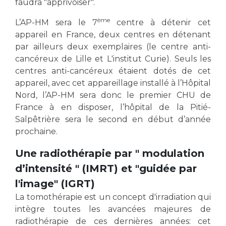
faudra "apprivoiser".
Liste des marchés conclus
Documents utiles
ème
L’AP-HM sera le 7
centre à détenir cet
appareil en France, deux centres en détenant
Qualité
par ailleurs deux exemplaires (le centre anti-
cancéreux de Lille et L'institut Curie). Seuls les
Nos indicateurs qualité et de sécurité des soins
centres anti-cancéreux étaient dotés de cet
appareil, avec cet appareillage installé à l’Hôpital
Nord, l’AP-HM sera donc le premier CHU de
Protection des données
France à en disposer, l’hôpital de la Pitié-
Salpêtrière sera le second en début d’année
prochaine.
Sécurité
Une radiothérapie par " modulation
d’intensité " (IMRT) et "guidée par
Les recherches en santé à l’AP-HM
l'image" (IGRT)
La tomothérapie est un concept d'irradiation qui
intègre toutes les avancées majeures de
Lieu de santé sans tabac
radiothérapie de ces dernières années: cet