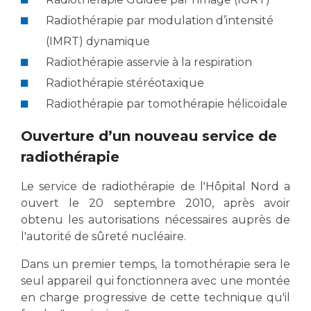
Les pôles d'activité médicale
Cancer
Anatomie et Cytologie Pathologiques
Radiothérapie par modulation d’intensité
Adresser un examen au Laboratoire d'Infectiologie
(IMRT) dynamique
Médecine nucléaire
Centres de référence Maladies Rares
Radiothérapie asservie à la respiration
Plateforme d'Expertise Maladies Rares
Radiothérapie stéréotaxique
Radiothérapie par tomothérapie hélicoïdale
Maladies rares
Presse / Multimédia
Ouverture d’un nouveau service de
radiothérapie
Maternité Hôpital Nord
Communiqués de presse
Le service de radiothérapie de l'Hôpital Nord a
Dossiers de presse
ouvert le 20 septembre 2010, après avoir
Médiathèque
obtenu les autorisations nécessaires auprès de
Vos représentants
l'autorité de sûreté nucléaire.
Fournisseurs
Dans un premier temps, la tomothérapie sera le
La Commission Des Usagers (CDU)
seul appareil qui fonctionnera avec une montée
Les Comités Locaux des Usagers
Rôles et missions
en charge progressive de cette technique qu'il
Le projet des usagers