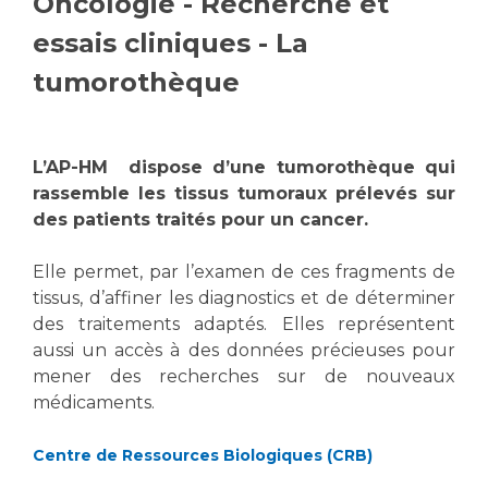
Oncologie - Recherche et
Vous accompagnez, vous rendez visite à un patient
essais cliniques - La
Emplois paramédicaux
Vous allez être hospitalisé(e)
tumorothèque
Emplois administratifs
Vous avez un examen d'imagerie ou de radiologie
Emplois médicaux
à réaliser
Espace Formation
Vous avez une analyse à réaliser
L’AP-HM dispose d’une tumorothèque qui
Étudiants hospitaliers
Vous venez en consultation
rassemble les tissus tumoraux prélevés sur
Emplois techniques et médico-techniques
myaphm, votre espace santé en ligne
des patients traités pour un cancer.
Emplois divers
Infos COVID-19
Emplois socio-éducatifs
Elle permet, par l’examen de ces fragments de
Statuts
tissus, d’affiner les diagnostics et de déterminer
Vivre ensemble à l'hôpital
des traitements adaptés. Elles représentent
Stages paramédicaux
aussi un accès à des données précieuses pour
Culture à l'hôpital
mener des recherches sur de nouveaux
médicaments.
Laïcité et cultes
Chercheurs
Les associations
Centre de Ressources Biologiques (CRB)
La recherche clinique à l'AP-HM
Livret d'accueil