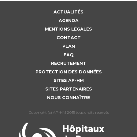
Liste des marchés conclus
Documents utiles
ACTUALITÉS
AGENDA
Qualité
MENTIONS LÉGALES
CONTACT
Nos indicateurs qualité et de sécurité des soins
PLAN
FAQ
Protection des données
RECRUTEMENT
PROTECTION DES DONNÉES
SITES AP-HM
Sécurité
SITES PARTENAIRES
NOUS CONNAÎTRE
Les recherches en santé à l’AP-HM
Copyright (c) AP-HM 2015 tous droits reservés
Lieu de santé sans tabac