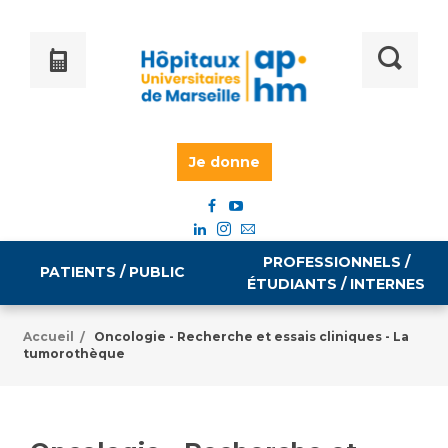
Je donne
PROFESSIONNELS /
PATIENTS / PUBLIC
ÉTUDIANTS / INTERNES
Accueil
Oncologie - Recherche et essais cliniques - La
/
tumorothèque
Informations pratiques
Égalité professionnelle
Accès à votre dossier médical
Emploi / formation
Tarifs