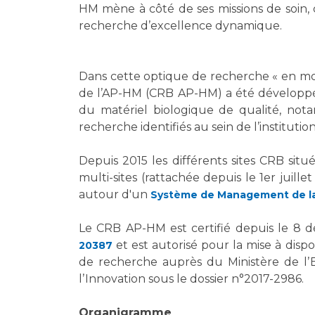
Laïcité et cultes
HM mène à côté de ses missions de soin, 
Les structures de recherche
Les associations
recherche d’excellence dynamique.
Livret d'accueil
Salon des familles
Dans cette optique de recherche « en mo
Transports sanitaires
de l’AP-HM (CRB AP-HM) a été développé 
Vos droits, vos devoirs
du matériel biologique de qualité, not
recherche identifiés au sein de l’institution
Depuis 2015 les différents sites CRB sit
multi-sites (rattachée depuis le 1er juil
autour d'un
Système de Management de la
Le CRB AP-HM est certifié depuis le 8 
et est autorisé pour la mise à disp
20387
de recherche auprès du Ministère de l
lʼInnovation sous le dossier n°2017-2986.
Organigramme