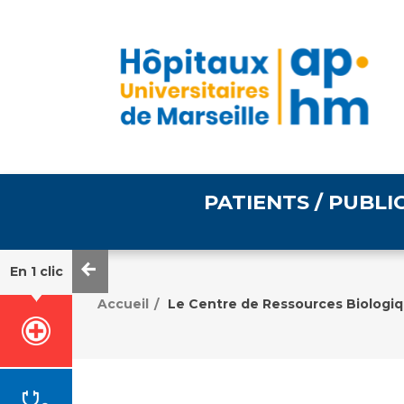
PATIENTS / PUBLI
En 1 clic
Informations pratiques
Égalité professionnelle
Accueil
Le Centre de Ressources Biologiq
/
Accès à votre dossier
médical
Emploi / formation
Tarifs