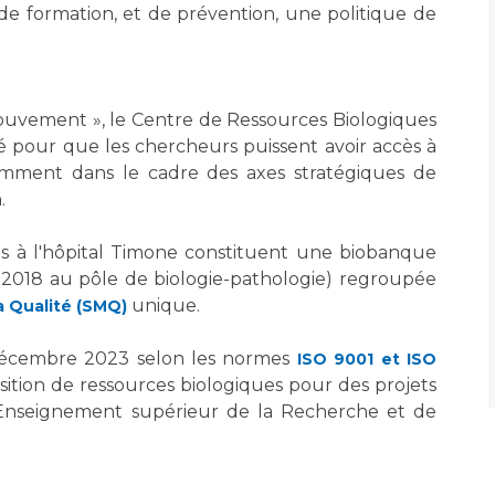
Maladies Rares
de formation, et de prévention, une politique de
Plateforme d'Expertise
Maternité Hôpital Nord
Maladies Rares
uvement », le Centre de Ressources Biologiques
pour que les chercheurs puissent avoir accès à
amment dans le cadre des axes stratégiques de
.
ués à l'hôpital Timone constituent une biobanque
let 2018 au pôle de biologie-pathologie) regroupée
unique.
 Qualité (SMQ)
décembre 2023 selon les normes
ISO 9001 et ISO
osition de ressources biologiques pour des projets
ʼEnseignement supérieur de la Recherche et de