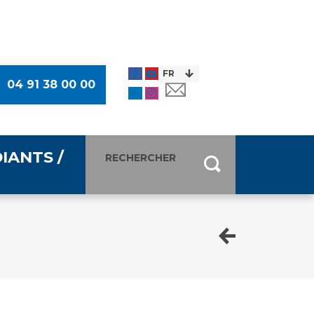
04 91 38 00 00
IANTS /
entants
ultimédia
 Des Usagers (CDU)
de presse
ocaux des Usagers
esse
usagers