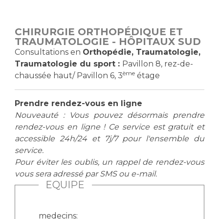
Vous accompagnez, vous rendez visite à un patient
Emplois paramédicaux
Vous allez être hospitalisé(e)
CHIRURGIE ORTHOPÉDIQUE ET
Emplois administratifs
Vous avez un examen d'imagerie ou de radiologie
TRAUMATOLOGIE - HÔPITAUX SUD
Emplois médicaux
à réaliser
Consultations en
Orthopédie, Traumatologie,
Espace Formation
Traumatologie du sport :
Pavillon 8, rez-de-
Vous avez une analyse à réaliser
ème
chaussée haut/ Pavillon 6, 3
étage
Étudiants hospitaliers
Vous venez en consultation
Emplois techniques et médico-techniques
myaphm, votre espace santé en ligne
Prendre rendez-vous en ligne
Emplois divers
Infos COVID-19
Nouveauté : Vous pouvez désormais prendre
Emplois socio-éducatifs
rendez-vous en ligne ! Ce service est gratuit et
Statuts
accessible 24h/24 et 7j/7 pour l'ensemble du
Vivre ensemble à l'hôpital
Stages paramédicaux
service.
Pour éviter les oublis, un rappel de rendez-vous
Culture à l'hôpital
vous sera adressé par SMS ou e-mail.
Laïcité et cultes
Chercheurs
EQUIPE
Les associations
La recherche clinique à l'AP-HM
Livret d'accueil
medecins: