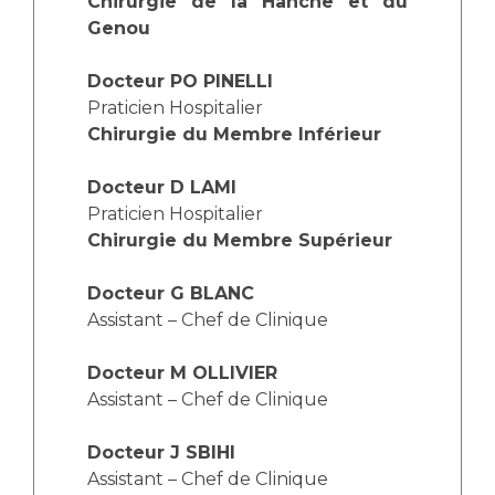
Les pôles d'activité médicale
Chirurgie de la Hanche et du
Cancer
Genou
Anatomie et Cytologie Pathologiques
Adresser un examen au Laboratoire d'Infectiologie
Docteur PO PINELLI
Médecine nucléaire
Centres de référence Maladies Rares
Praticien Hospitalier
Plateforme d'Expertise Maladies Rares
Chirurgie du Membre Inférieur
Maladies rares
Docteur D LAMI
Presse / Multimédia
Praticien Hospitalier
Chirurgie du Membre Supérieur
Maternité Hôpital Nord
Communiqués de presse
Docteur G BLANC
Dossiers de presse
Assistant – Chef de Clinique
Médiathèque
Vos représentants
Docteur M OLLIVIER
Assistant – Chef de Clinique
Fournisseurs
La Commission Des Usagers (CDU)
Docteur J SBIHI
Les Comités Locaux des Usagers
Rôles et missions
Assistant – Chef de Clinique
Le projet des usagers