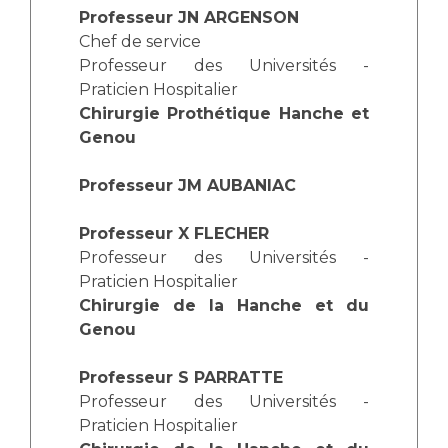
Les structures de recherche
Salon des familles
Professeur JN ARGENSON
Transports sanitaires
Chef de service
Vos droits, vos devoirs
Professeur des Universités -
Écoles et Instituts de Formation
Praticien Hospitalier
Chirurgie Prothétique Hanche et
Genou
Handicap
Plateforme des internes
Professeur JM AUBANIAC
Handi 13
Pôle Médecine Physique et Réadaptation
Professionnels de santé
Professeur X FLECHER
Accueil sourds et malentendants
Professeur des Universités -
Charte Romain Jacob
Praticien Hospitalier
Adresser un patient
Mouvement Parcours Handicap 13
Chirurgie de la Hanche et du
Réseaux de soins
Genou
Adresser un examen au Laboratoire de Biologie
Médicale
Professeur S PARRATTE
Activité physique
Radiologie / Imagerie
Professeur des Universités -
Cancérologie
Praticien Hospitalier