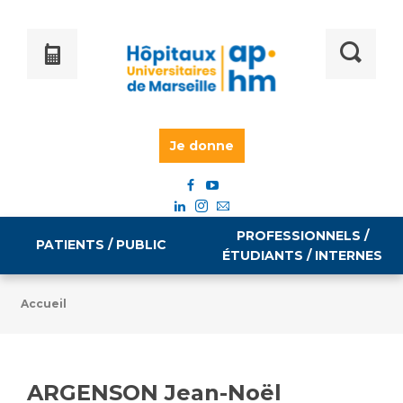
Je donne
PROFESSIONNELS /
PATIENTS / PUBLIC
ÉTUDIANTS / INTERNES
Accueil
Informations pratiques
Égalité professionnelle
Accès à votre dossier médical
ARGENSON Jean-Noël
Emploi / formation
Tarifs