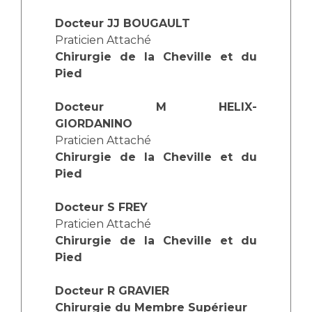
Liste des marchés conclus
Documents utiles
Docteur JJ BOUGAULT
Praticien Attaché
Qualité
Chirurgie de la Cheville et du
Pied
Nos indicateurs qualité et de sécurité des soins
Docteur M HELIX-
GIORDANINO
Protection des données
Praticien Attaché
Chirurgie de la Cheville et du
Pied
Sécurité
Docteur S FREY
Praticien Attaché
Chirurgie de la Cheville et du
Les recherches en santé à l’AP-HM
Pied
Docteur R GRAVIER
Lieu de santé sans tabac
Chirurgie du Membre Supérieur