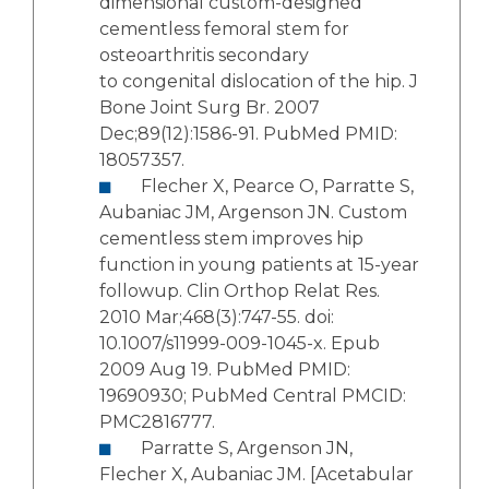
dimensional custom-designed
cementless femoral stem for
osteoarthritis secondary
to congenital dislocation of the hip. J
Bone Joint Surg Br. 2007
Dec;89(12):1586-91. PubMed PMID:
18057357.
Flecher X, Pearce O, Parratte S,
Aubaniac JM, Argenson JN. Custom
cementless stem improves hip
function in young patients at 15-year
followup. Clin Orthop Relat Res.
2010 Mar;468(3):747-55. doi:
10.1007/s11999-009-1045-x. Epub
2009 Aug 19. PubMed PMID:
19690930; PubMed Central PMCID:
PMC2816777.
Parratte S, Argenson JN,
Flecher X, Aubaniac JM. [Acetabular