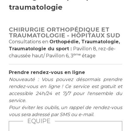
traumatologie
Vous accompagnez, vous rendez visite à un patient
Emplois paramédicaux
Vous allez être hospitalisé(e)
Emplois administratifs
Vous avez un examen d'imagerie ou de radiologie
CHIRURGIE ORTHOPÉDIQUE ET
Emplois médicaux
à réaliser
TRAUMATOLOGIE - HÔPITAUX SUD
Espace Formation
Vous avez une analyse à réaliser
Consultations en
Orthopédie, Traumatologie,
Étudiants hospitaliers
Vous venez en consultation
Traumatologie du sport :
Pavillon 8, rez-de-
Emplois techniques et médico-techniques
ème
myaphm, votre espace santé en ligne
chaussée haut/ Pavillon 6, 3
étage
Emplois divers
Infos COVID-19
Emplois socio-éducatifs
Prendre rendez-vous en ligne
Statuts
Nouveauté : Vous pouvez désormais prendre
Vivre ensemble à l'hôpital
rendez-vous en ligne ! Ce service est gratuit et
Stages paramédicaux
accessible 24h/24 et 7j/7 pour l'ensemble du
service.
Culture à l'hôpital
Pour éviter les oublis, un rappel de rendez-vous
Laïcité et cultes
Chercheurs
vous sera adressé par SMS ou e-mail.
Les associations
EQUIPE
La recherche clinique à l'AP-HM
Livret d'accueil