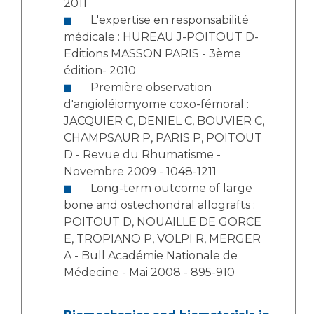
2011
L'expertise en responsabilité
médicale : HUREAU J-POITOUT D-
Editions MASSON PARIS - 3ème
édition- 2010
Première observation
d'angioléiomyome coxo-fémoral :
JACQUIER C, DENIEL C, BOUVIER C,
CHAMPSAUR P, PARIS P, POITOUT
D - Revue du Rhumatisme -
Novembre 2009 - 1048-1211
Long-term outcome of large
bone and ostechondral allografts :
POITOUT D, NOUAILLE DE GORCE
E, TROPIANO P, VOLPI R, MERGER
A - Bull Académie Nationale de
Médecine - Mai 2008 - 895-910