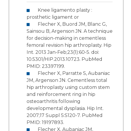
Knee ligamento plasty :
prosthetic ligament or
Flecher X, Buord JM, Blanc G,
Sainsou B, Argenson JN. A technique
for decision-making in cementless
femoral revision hip arthroplasty. Hip
Int. 2013 Jan-Feb;23(1):60-5. doi:
10.5301/HIP.2013.10723. PubMed
PMID: 23397199.
Flecher X, Parratte S, Aubaniac
JM, Argenson JN. Cementless total
hip arthroplasty using custom stem
and reinforcement ring in hip
osteoarthritis following
developmental dysplasia. Hip Int.
2007;17 Suppl 5:S120-7. PubMed
PMID: 19197893.
Flecher X, Aubaniac JM,