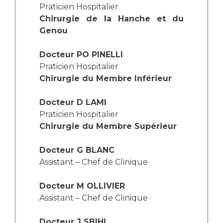
Les pôles d'activité médicale
Cancer
Praticien Hospitalier
Anatomie et Cytologie Pathologiques
Chirurgie de la Hanche et du
Adresser un examen au Laboratoire d'Infectiologie
Genou
Médecine nucléaire
Centres de référence Maladies Rares
Docteur PO PINELLI
Plateforme d'Expertise Maladies Rares
Praticien Hospitalier
Chirurgie du Membre Inférieur
Maladies rares
Presse / Multimédia
Docteur D LAMI
Praticien Hospitalier
Maternité Hôpital Nord
Communiqués de presse
Chirurgie du Membre Supérieur
Dossiers de presse
Médiathèque
Docteur G BLANC
Assistant – Chef de Clinique
Vos représentants
Fournisseurs
Docteur M OLLIVIER
La Commission Des Usagers (CDU)
Assistant – Chef de Clinique
Les Comités Locaux des Usagers
Rôles et missions
Le projet des usagers
Docteur J SBIHI