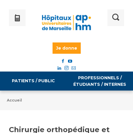
Je donne
PROFESSIONNELS /
PATIENTS / PUBLIC
ÉTUDIANTS / INTERNES
Accueil
Informations pratiques
Égalité professionnelle
Accès à votre dossier médical
Chirurgie orthopédique et
Emploi / formation
Tarifs