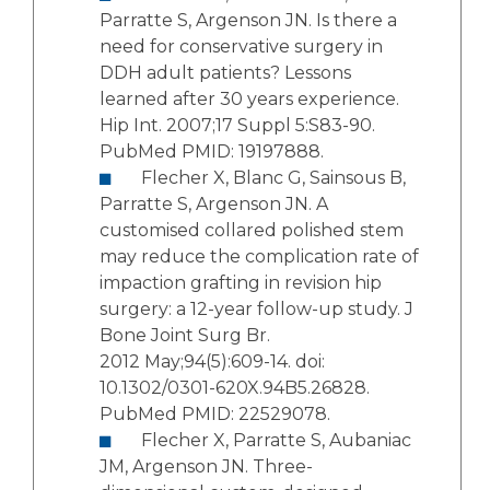
Parratte S, Argenson JN. Is there a
need for conservative surgery in
DDH adult patients? Lessons
learned after 30 years experience.
Hip Int. 2007;17 Suppl 5:S83-90.
PubMed PMID: 19197888.
Flecher X, Blanc G, Sainsous B,
Parratte S, Argenson JN. A
customised collared polished stem
may reduce the complication rate of
impaction grafting in revision hip
surgery: a 12-year follow-up study. J
Bone Joint Surg Br.
2012 May;94(5):609-14. doi:
10.1302/0301-620X.94B5.26828.
PubMed PMID: 22529078.
Flecher X, Parratte S, Aubaniac
JM, Argenson JN. Three-