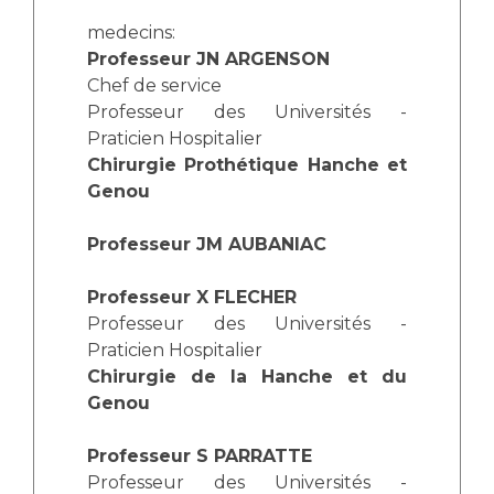
Les structures de recherche
Salon des familles
medecins:
Transports sanitaires
Professeur JN ARGENSON
Vos droits, vos devoirs
Chef de service
Écoles et Instituts de Formation
Professeur des Universités -
Praticien Hospitalier
Handicap
Chirurgie Prothétique Hanche et
Plateforme des internes
Genou
Handi 13
Pôle Médecine Physique et Réadaptation
Professeur JM AUBANIAC
Professionnels de santé
Accueil sourds et malentendants
Professeur X FLECHER
Charte Romain Jacob
Adresser un patient
Professeur des Universités -
Mouvement Parcours Handicap 13
Réseaux de soins
Praticien Hospitalier
Chirurgie de la Hanche et du
Adresser un examen au Laboratoire de Biologie
Médicale
Genou
Activité physique
Radiologie / Imagerie
Professeur S PARRATTE
Cancérologie
Professeur des Universités -