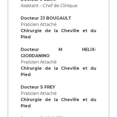
Liste des marchés conclus
Assistant – Chef de Clinique
Documents utiles
Docteur JJ BOUGAULT
Qualité
Praticien Attaché
Chirurgie de la Cheville et du
Nos indicateurs qualité et de sécurité des soins
Pied
Docteur M HELIX-
Protection des données
GIORDANINO
Praticien Attaché
Chirurgie de la Cheville et du
Sécurité
Pied
Docteur S FREY
Les recherches en santé à l’AP-HM
Praticien Attaché
Chirurgie de la Cheville et du
Pied
Lieu de santé sans tabac