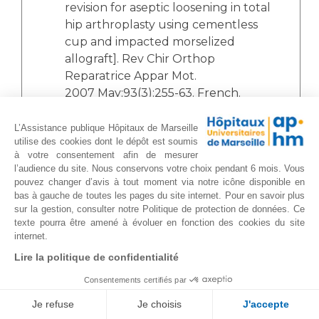
revision for aseptic loosening in total
hip arthroplasty using cementless
cup and impacted morselized
allograft]. Rev Chir Orthop
Reparatrice Appar Mot.
2007 May;93(3):255-63. French.
PubMed PMID: 17534208.
Ollivier M, Frey S, Parratte S,
L’Assistance publique Hôpitaux de Marseille
utilise des cookies dont le dépôt est soumis
Flecher X, Argenson JN. Does impact
à votre consentement afin de mesurer
sport activity influence total hip
l’audience du site. Nous conservons votre choix pendant 6 mois. Vous
arthroplasty durability? Clin Orthop
pouvez changer d’avis à tout moment via notre icône disponible en
Relat Res. 2012 Nov;470(11):3060-6.
bas à gauche de toutes les pages du site internet. Pour en savoir plus
sur la gestion, consulter notre Politique de protection de données. Ce
doi: 10.1007/s11999-012-2362-z.
texte pourra être amené à évoluer en fonction des cookies du site
PubMed PMID: 22535588;
internet.
PubMed Central PMCID:
Lire la politique de confidentialité
PMC3462849.
Parratte S, Argenson JN,
Consentements certifiés par
Flecher X, Aubaniac JM. [Computer-
Je refuse
Je choisis
J'accepte
assisted surgery for acetabular cup