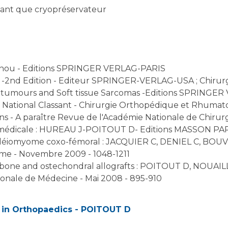
n tant que cryopréservateur
Genou - Editions SPRINGER VERLAG-PARIS
oft tissue Sarcomas -Editions SPRINGER VERLAG-London ; Préparation des
hopédique et Rhumatologie - Editions ELLIPSES PARIS ; Les
Allogreffes massives - Recul à 30 ans - A paraître Revue de l'Académie Nati
e - Novembre 2009 - 1048-1211
onale de Médecine - Mai 2008 - 895-910
 in Orthopaedics - POITOUT D