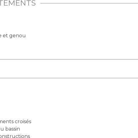
ITEMENTS
he et genou
ents croisés
u bassin
onstructions