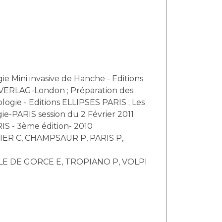
onale de Chirurgie-PARIS session du 2 Février 2011
L'expertise en responsabilité médicale : HUREAU J-POITOUT D- Editions MASSON PARIS - 3ème édition- 2010