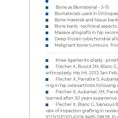
Bone as Biomaterial - 3-15
Biomaterials used in Orthopaed
Bone material and tissue bank
Massive allografts in hip recon
Deep-frozen ostechondral allo
Malignant bone tumours : fro
Knee ligamento plasty : prost
Flecher X, Buord JM, Blanc G, Sainsou B, Argenson JN. A technique for decision-making in cementless femoral revision hip
Flecher X, Parratte S, Aubaniac JM, Argenson JN. Cementless total hip arthroplasty using custom stem and reinforcement
Flecher X, Aubaniac JM, Parratte S, Argenson JN. Is there a need for conservative surgery in DDH adult patients? Lessons
Flecher X, Blanc G, Sainsous B, Parratte S, Argenson JN. A customised collared polished stem may reduce the complication
rate of impaction grafting in revision hip surgery: a 12-year follow-up stud
10.1302/0301-620X.94B5.26828. 