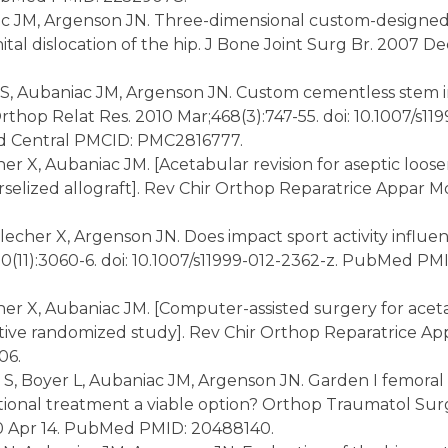
 hip. J Bone Joint Surg Br. 2007 Dec;89(12):1586-91. PubMed PMID:
 Mar;468(3):747-55. doi: 10.1007/s11999-009-1045-x. Epub 2009 Aug 19.
PubMed PMID: 19690930; PubMed Central PMCID: PMC2816777.
 Orthop Reparatrice Appar Mot. 2007 May;93(3):255-63. French.
 PubMed PMID: 22535588; PubMed Central
v Chir Orthop Reparatrice Appar Mot. 2007 May;93(3):238-
06.
thop Traumatol Surg Res. 2010 May;96(3):228-34. doi:
/j.otsr.2009.11.012. Epub 2010 Apr 14. PubMed PMID: 20488140.