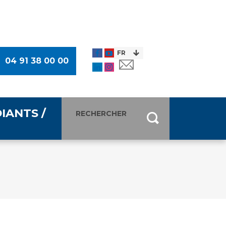
04 91 38 00 00
IANTS /
entants
ultimédia
 Des Usagers (CDU)
de presse
ocaux des Usagers
esse
usagers