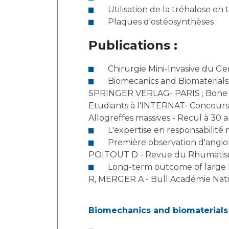
Utilisation de la tréhalose e
Plaques d'ostéosynthèses
Publications :
Chirurgie Mini-Invasive du 
Biomecanics and Biomaterials -2nd Edition - Editeur SPRINGER-VERLAG-USA ; Chirurgie Mini invasive de Hanche - Editions
SPRINGER VERLAG- PARIS ; Bone tumours and S
Etudiants à l'INTERNAT- Concours National Classant - Chirurgie Ort
Première observation d'angioléiomyome coxo-fémoral : JACQUIER C, DENIEL C, BOUVIER C, CHAMPSAUR P, PARIS P,
POITOUT D - Revue du Rhumatism
Long-term outcome of large bone and ostechondral allografts : POITOUT D, NOUAILLE DE GORCE E, TROPIANO P, VOLPI
R, MERGER A - Bull Académie Nati
Biomechanics and biomaterials