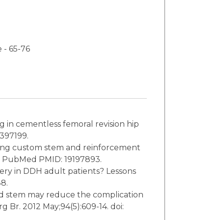
Bone bank : technical aspects of the preparation and preservation of articular cartilage - 65-76
PMID: 23397199.
lasia. Hip Int. 2007;17 Suppl 5:S120-7. PubMed PMID: 19197893.
9197888.