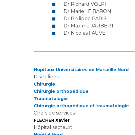
Laïcité et cultes
Dr Richard VOLPI
Les structures de recherche
Les associations
Dr Marie LE BARON
Dr Philippe PARIS
Livret d'accueil
Dr Maxime JAUBERT
Salon des familles
Dr Nicolas FAUVET
Transports sanitaires
Vos droits, vos devoirs
Hôpitaux Universitaires de Marseille Nord
Disciplines:
Chirurgie
Chirurgie orthopédique
Traumatologie
Chirurgie orthopédique et traumatologie
Chefs de services:
FLECHER Xavier
Hôpital secteur:
Hôpital Nord