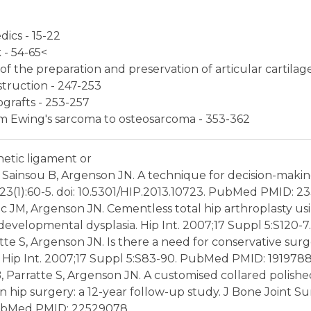
ics - 15-22
 - 54-65<
struction - 247-253
grafts - 253-257
m Ewing's sarcoma to osteosarcoma - 353-362
hetic ligament or
arthroplasty. Hip Int. 2013 Jan-Feb;23(1):60-5. doi: 10.5301/HIP.2013.10723. PubMed 
ring in hip osteoarthritis following developmental dysp
learned after 30 years experience. Hip Int. 2007;17 Suppl 5:S83-90. PubMed PMID: 1
y. J Bone Joint Surg Br. 2012 May;94(5):609-14. doi:
PubMed PMID: 22529078.