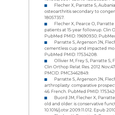
Flecher X, Parratte S, Aubaniac JM, Argenson JN. Three-dimensional custom-designed cementless femoral stem for
osteoarthritis secondary to congenital dislocation of the
18057357.
Flecher X, Pearce O, Parratte S, Aubaniac JM, Argenson JN. Custom cementless stem improves hip function in young
patients at 15-year followup. Clin Orthop Relat Res. 2010
Parratte S, Argenson JN, Flecher X, Aubaniac JM. [Acetabular revision for aseptic loosening in total hip arthroplasty using
cementless cup and impacted morselized allograft]. Rev Chir
PubMed PMID: 17534208.
Ollivier M, Frey S, Parratte S, Flecher X, Argenson JN. Does impact sport activity influence total hip arthroplasty durability?
Clin Orthop Relat Res. 2012 Nov;470(11):3060-6. doi: 10.1007/s11999-012-2362-z.
PMCID: PMC3462849.
Parratte S, Argenson JN, Flecher X, Aubaniac JM. [Computer-assisted surgery for acetabular cup positioning in total hip
arthroplasty: comparative prospective randomized study]. Re
46. French. PubMed PMID: 175342
Buord JM, Flecher X, Parratte S, Boyer L, Aubaniac JM, Argenson JN. Garden I femoral neck fractures in patients 65 years
old and older: is conservative functional treatment a viable option? Or
10.1016