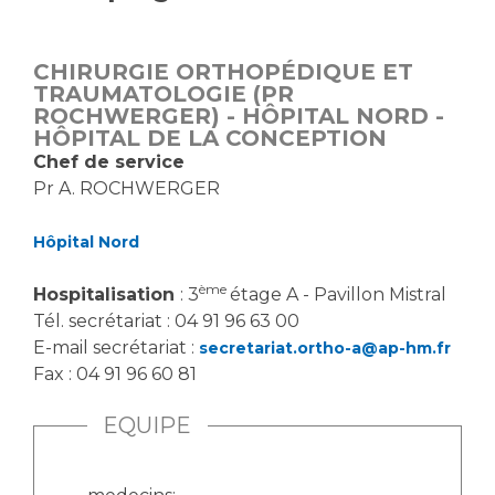
Vous accompagnez, vous rendez visite à un patient
Emplois paramédicaux
Vous allez être hospitalisé(e)
CHIRURGIE ORTHOPÉDIQUE ET
Emplois administratifs
Vous avez un examen d'imagerie ou de radiologie
TRAUMATOLOGIE (PR
Emplois médicaux
ROCHWERGER) - HÔPITAL NORD -
à réaliser
HÔPITAL DE LA CONCEPTION
Espace Formation
Vous avez une analyse à réaliser
Chef de service
Étudiants hospitaliers
Vous venez en consultation
Pr A. ROCHWERGER
Emplois techniques et médico-techniques
myaphm, votre espace santé en ligne
Emplois divers
Infos COVID-19
Hôpital Nord
Emplois socio-éducatifs
ème
Hospitalisation
: 3
étage A - Pavillon Mistral
Statuts
Vivre ensemble à l'hôpital
Tél. secrétariat : 04 91 96 63 00
Stages paramédicaux
E-mail secrétariat :
secretariat.ortho-a@ap-hm.fr
Fax : 04 91 96 60 81
Culture à l'hôpital
Laïcité et cultes
Chercheurs
EQUIPE
Les associations
La recherche clinique à l'AP-HM
Livret d'accueil