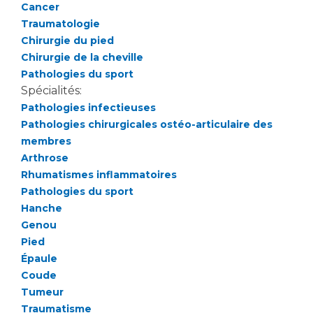
Les pôles d'activité médicale
Cancer
Cancer
Anatomie et Cytologie Pathologiques
Traumatologie
Adresser un examen au Laboratoire d'Infectiologie
Chirurgie du pied
Médecine nucléaire
Chirurgie de la cheville
Centres de référence Maladies Rares
Pathologies du sport
Plateforme d'Expertise Maladies Rares
Spécialités:
Pathologies infectieuses
Maladies rares
Pathologies chirurgicales ostéo-articulaire des
Presse / Multimédia
membres
Arthrose
Maternité Hôpital Nord
Communiqués de presse
Rhumatismes inflammatoires
Dossiers de presse
Pathologies du sport
Médiathèque
Hanche
Genou
Vos représentants
Pied
Fournisseurs
Épaule
La Commission Des Usagers (CDU)
Coude
Les Comités Locaux des Usagers
Tumeur
Rôles et missions
Traumatisme
Le projet des usagers