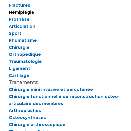
Liste des marchés conclus
Fractures
Documents utiles
Hémiplégie
Prothèse
Qualité
Articulation
Sport
Nos indicateurs qualité et de sécurité des soins
Rhumatisme
Chirurgie
Orthopédique
Protection des données
Traumatologie
Ligament
Cartilage
Sécurité
Traitements:
Chirurgie mini invasive et percutanée
Chirurgie fonctionnelle de reconstruction ostéo-
Les recherches en santé à l’AP-HM
articulaire des membres
Arthroplasties
Ostéosynthèses
Lieu de santé sans tabac
Chirurgie arthroscopique