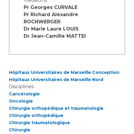
medecins:
Les structures de recherche
Salon des familles
Pr Georges CURVALE
Transports sanitaires
Pr Richard Alexandre
Vos droits, vos devoirs
ROCHWERGER
Écoles et Instituts de Formation
Dr Marie Laure LOUIS
Dr Jean-Camille MATTEI
Handicap
Plateforme des internes
Handi 13
Pôle Médecine Physique et Réadaptation
Professionnels de santé
Hôpitaux Universitaires de Marseille Conception
Accueil sourds et malentendants
Hôpitaux Universitaires de Marseille Nord
Charte Romain Jacob
Adresser un patient
Disciplines:
Mouvement Parcours Handicap 13
Réseaux de soins
Cancérologie
Oncologie
Adresser un examen au Laboratoire de Biologie
Chirurgie orthopédique et traumatologie
Médicale
Activité physique
Chirurgie orthopédique
Radiologie / Imagerie
Chirurgie traumatologique
Cancérologie
Chirurgie