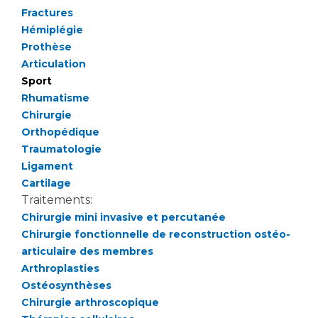
Liste des marchés conclus
Fractures
Documents utiles
Hémiplégie
Prothèse
Qualité
Articulation
Sport
Nos indicateurs qualité et de sécurité des soins
Rhumatisme
Chirurgie
Orthopédique
Protection des données
Traumatologie
Ligament
Cartilage
Sécurité
Traitements:
Chirurgie mini invasive et percutanée
Chirurgie fonctionnelle de reconstruction ostéo-
Les recherches en santé à l’AP-HM
articulaire des membres
Arthroplasties
Ostéosynthèses
Lieu de santé sans tabac
Chirurgie arthroscopique