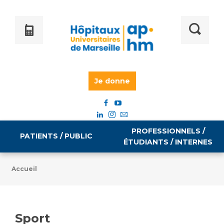
Je donne
PROFESSIONNELS /
PATIENTS / PUBLIC
ÉTUDIANTS / INTERNES
Accueil
Informations pratiques
Égalité professionnelle
Accès à votre dossier médical
Sport
Emploi / formation
Tarifs