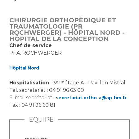
Vous accompagnez, vous rendez visite à un patient
Emplois paramédicaux
Vous allez être hospitalisé(e)
CHIRURGIE ORTHOPÉDIQUE ET
Emplois administratifs
Vous avez un examen d'imagerie ou de radiologie
TRAUMATOLOGIE (PR
Emplois médicaux
ROCHWERGER) - HÔPITAL NORD -
à réaliser
HÔPITAL DE LA CONCEPTION
Espace Formation
Vous avez une analyse à réaliser
Chef de service
Étudiants hospitaliers
Vous venez en consultation
Pr A. ROCHWERGER
Emplois techniques et médico-techniques
myaphm, votre espace santé en ligne
Emplois divers
Infos COVID-19
Hôpital Nord
Emplois socio-éducatifs
ème
Hospitalisation
: 3
étage A - Pavillon Mistral
Statuts
Vivre ensemble à l'hôpital
Tél. secrétariat : 04 91 96 63 00
Stages paramédicaux
E-mail secrétariat :
secretariat.ortho-a@ap-hm.fr
Fax : 04 91 96 60 81
Culture à l'hôpital
Laïcité et cultes
Chercheurs
EQUIPE
Les associations
La recherche clinique à l'AP-HM
Livret d'accueil