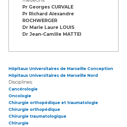
medecins:
Les structures de recherche
Salon des familles
Pr Georges CURVALE
Transports sanitaires
Pr Richard Alexandre
Vos droits, vos devoirs
ROCHWERGER
Écoles et Instituts de Formation
Dr Marie Laure LOUIS
Dr Jean-Camille MATTEI
Handicap
Plateforme des internes
Handi 13
Pôle Médecine Physique et Réadaptation
Professionnels de santé
Hôpitaux Universitaires de Marseille Conception
Accueil sourds et malentendants
Hôpitaux Universitaires de Marseille Nord
Charte Romain Jacob
Adresser un patient
Disciplines:
Mouvement Parcours Handicap 13
Réseaux de soins
Cancérologie
Oncologie
Adresser un examen au Laboratoire de Biologie
Chirurgie orthopédique et traumatologie
Médicale
Activité physique
Chirurgie orthopédique
Radiologie / Imagerie
Chirurgie traumatologique
Cancérologie
Chirurgie