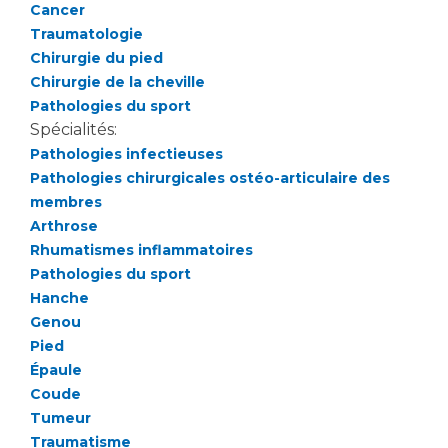
Les pôles d'activité médicale
Cancer
Cancer
Anatomie et Cytologie Pathologiques
Traumatologie
Adresser un examen au Laboratoire d'Infectiologie
Chirurgie du pied
Médecine nucléaire
Chirurgie de la cheville
Centres de référence Maladies Rares
Pathologies du sport
Plateforme d'Expertise Maladies Rares
Spécialités:
Pathologies infectieuses
Maladies rares
Pathologies chirurgicales ostéo-articulaire des
Presse / Multimédia
membres
Arthrose
Maternité Hôpital Nord
Communiqués de presse
Rhumatismes inflammatoires
Dossiers de presse
Pathologies du sport
Médiathèque
Hanche
Genou
Vos représentants
Pied
Fournisseurs
Épaule
La Commission Des Usagers (CDU)
Coude
Les Comités Locaux des Usagers
Tumeur
Rôles et missions
Traumatisme
Le projet des usagers