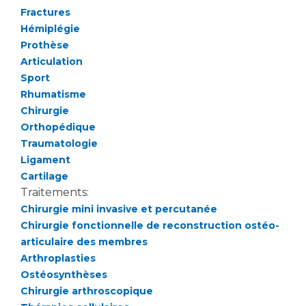
Liste des marchés conclus
Fractures
Documents utiles
Hémiplégie
Prothèse
Qualité
Articulation
Sport
Nos indicateurs qualité et de sécurité des soins
Rhumatisme
Chirurgie
Orthopédique
Protection des données
Traumatologie
Ligament
Cartilage
Sécurité
Traitements:
Chirurgie mini invasive et percutanée
Chirurgie fonctionnelle de reconstruction ostéo-
Les recherches en santé à l’AP-HM
articulaire des membres
Arthroplasties
Ostéosynthèses
Lieu de santé sans tabac
Chirurgie arthroscopique