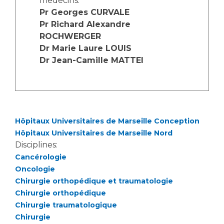
medecins:
Les structures de recherche
Salon des familles
Pr Georges CURVALE
Transports sanitaires
Pr Richard Alexandre
Vos droits, vos devoirs
ROCHWERGER
Écoles et Instituts de Formation
Dr Marie Laure LOUIS
Dr Jean-Camille MATTEI
Handicap
Plateforme des internes
Handi 13
Pôle Médecine Physique et Réadaptation
Professionnels de santé
Hôpitaux Universitaires de Marseille Conception
Accueil sourds et malentendants
Hôpitaux Universitaires de Marseille Nord
Charte Romain Jacob
Adresser un patient
Disciplines:
Mouvement Parcours Handicap 13
Réseaux de soins
Cancérologie
Oncologie
Adresser un examen au Laboratoire de Biologie
Chirurgie orthopédique et traumatologie
Médicale
Activité physique
Chirurgie orthopédique
Radiologie / Imagerie
Chirurgie traumatologique
Cancérologie
Chirurgie