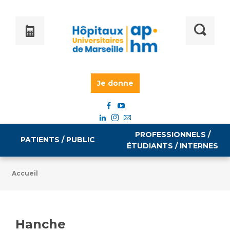
Je donne
PROFESSIONNELS /
PATIENTS / PUBLIC
ÉTUDIANTS / INTERNES
Accueil
Informations pratiques
Égalité professionnelle
Accès à votre dossier médical
Hanche
Emploi / formation
Tarifs