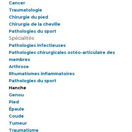
Les pôles d'activité médicale
Cancer
Cancer
Anatomie et Cytologie Pathologiques
Traumatologie
Adresser un examen au Laboratoire d'Infectiologie
Chirurgie du pied
Médecine nucléaire
Chirurgie de la cheville
Centres de référence Maladies Rares
Pathologies du sport
Plateforme d'Expertise Maladies Rares
Spécialités:
Pathologies infectieuses
Maladies rares
Pathologies chirurgicales ostéo-articulaire des
Presse / Multimédia
membres
Arthrose
Maternité Hôpital Nord
Communiqués de presse
Rhumatismes inflammatoires
Dossiers de presse
Pathologies du sport
Médiathèque
Hanche
Genou
Vos représentants
Pied
Fournisseurs
Épaule
La Commission Des Usagers (CDU)
Coude
Les Comités Locaux des Usagers
Tumeur
Rôles et missions
Traumatisme
Le projet des usagers