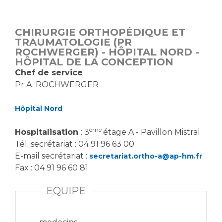
Vous accompagnez, vous rendez visite à un patient
Emplois paramédicaux
Vous allez être hospitalisé(e)
CHIRURGIE ORTHOPÉDIQUE ET
Emplois administratifs
Vous avez un examen d'imagerie ou de radiologie
TRAUMATOLOGIE (PR
Emplois médicaux
ROCHWERGER) - HÔPITAL NORD -
à réaliser
HÔPITAL DE LA CONCEPTION
Espace Formation
Vous avez une analyse à réaliser
Chef de service
Étudiants hospitaliers
Vous venez en consultation
Pr A. ROCHWERGER
Emplois techniques et médico-techniques
myaphm, votre espace santé en ligne
Emplois divers
Infos COVID-19
Hôpital Nord
Emplois socio-éducatifs
ème
Hospitalisation
: 3
étage A - Pavillon Mistral
Statuts
Vivre ensemble à l'hôpital
Tél. secrétariat : 04 91 96 63 00
Stages paramédicaux
E-mail secrétariat :
secretariat.ortho-a@ap-hm.fr
Fax : 04 91 96 60 81
Culture à l'hôpital
Laïcité et cultes
Chercheurs
EQUIPE
Les associations
La recherche clinique à l'AP-HM
Livret d'accueil