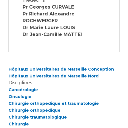
medecins:
Les structures de recherche
Salon des familles
Pr Georges CURVALE
Transports sanitaires
Pr Richard Alexandre
Vos droits, vos devoirs
ROCHWERGER
Écoles et Instituts de Formation
Dr Marie Laure LOUIS
Dr Jean-Camille MATTEI
Handicap
Plateforme des internes
Handi 13
Pôle Médecine Physique et Réadaptation
Professionnels de santé
Hôpitaux Universitaires de Marseille Conception
Accueil sourds et malentendants
Hôpitaux Universitaires de Marseille Nord
Charte Romain Jacob
Adresser un patient
Disciplines:
Mouvement Parcours Handicap 13
Réseaux de soins
Cancérologie
Oncologie
Adresser un examen au Laboratoire de Biologie
Chirurgie orthopédique et traumatologie
Médicale
Activité physique
Chirurgie orthopédique
Radiologie / Imagerie
Chirurgie traumatologique
Cancérologie
Chirurgie