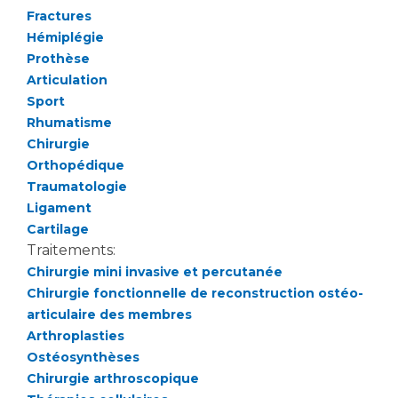
Liste des marchés conclus
Fractures
Documents utiles
Hémiplégie
Prothèse
Qualité
Articulation
Sport
Nos indicateurs qualité et de sécurité des soins
Rhumatisme
Chirurgie
Orthopédique
Protection des données
Traumatologie
Ligament
Cartilage
Sécurité
Traitements:
Chirurgie mini invasive et percutanée
Chirurgie fonctionnelle de reconstruction ostéo-
Les recherches en santé à l’AP-HM
articulaire des membres
Arthroplasties
Ostéosynthèses
Lieu de santé sans tabac
Chirurgie arthroscopique