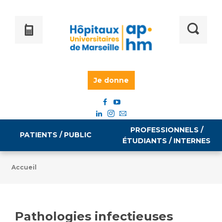
Je donne
PROFESSIONNELS /
PATIENTS / PUBLIC
ÉTUDIANTS / INTERNES
Accueil
Informations pratiques
Égalité professionnelle
Accès à votre dossier médical
Pathologies infectieuses
Emploi / formation
Tarifs