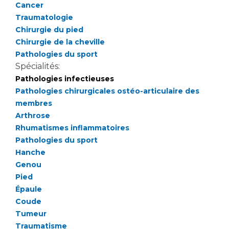
Les pôles d'activité médicale
Cancer
Cancer
Anatomie et Cytologie Pathologiques
Traumatologie
Adresser un examen au Laboratoire d'Infectiologie
Chirurgie du pied
Médecine nucléaire
Chirurgie de la cheville
Centres de référence Maladies Rares
Pathologies du sport
Plateforme d'Expertise Maladies Rares
Spécialités:
Pathologies infectieuses
Maladies rares
Pathologies chirurgicales ostéo-articulaire des
Presse / Multimédia
membres
Arthrose
Maternité Hôpital Nord
Communiqués de presse
Rhumatismes inflammatoires
Dossiers de presse
Pathologies du sport
Médiathèque
Hanche
Genou
Vos représentants
Pied
Fournisseurs
Épaule
La Commission Des Usagers (CDU)
Coude
Les Comités Locaux des Usagers
Tumeur
Rôles et missions
Traumatisme
Le projet des usagers