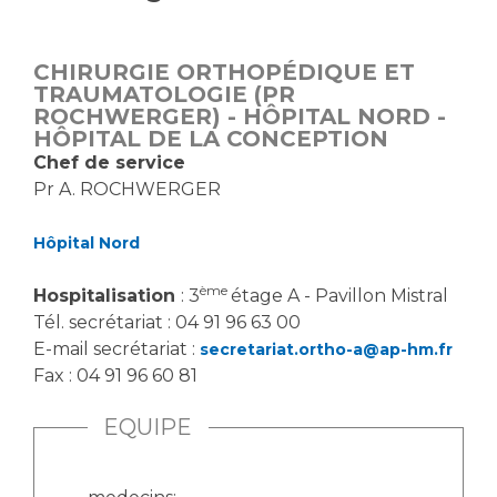
Vous accompagnez, vous rendez visite à un patient
Emplois paramédicaux
Vous allez être hospitalisé(e)
CHIRURGIE ORTHOPÉDIQUE ET
Emplois administratifs
Vous avez un examen d'imagerie ou de radiologie
TRAUMATOLOGIE (PR
Emplois médicaux
ROCHWERGER) - HÔPITAL NORD -
à réaliser
HÔPITAL DE LA CONCEPTION
Espace Formation
Vous avez une analyse à réaliser
Chef de service
Étudiants hospitaliers
Vous venez en consultation
Pr A. ROCHWERGER
Emplois techniques et médico-techniques
myaphm, votre espace santé en ligne
Emplois divers
Infos COVID-19
Hôpital Nord
Emplois socio-éducatifs
ème
Hospitalisation
: 3
étage A - Pavillon Mistral
Statuts
Vivre ensemble à l'hôpital
Tél. secrétariat : 04 91 96 63 00
Stages paramédicaux
E-mail secrétariat :
secretariat.ortho-a@ap-hm.fr
Fax : 04 91 96 60 81
Culture à l'hôpital
Laïcité et cultes
Chercheurs
EQUIPE
Les associations
La recherche clinique à l'AP-HM
Livret d'accueil