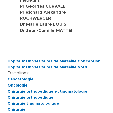
medecins:
Les structures de recherche
Salon des familles
Pr Georges CURVALE
Transports sanitaires
Pr Richard Alexandre
Vos droits, vos devoirs
ROCHWERGER
Écoles et Instituts de Formation
Dr Marie Laure LOUIS
Dr Jean-Camille MATTEI
Handicap
Plateforme des internes
Handi 13
Pôle Médecine Physique et Réadaptation
Professionnels de santé
Hôpitaux Universitaires de Marseille Conception
Accueil sourds et malentendants
Hôpitaux Universitaires de Marseille Nord
Charte Romain Jacob
Adresser un patient
Disciplines:
Mouvement Parcours Handicap 13
Réseaux de soins
Cancérologie
Oncologie
Adresser un examen au Laboratoire de Biologie
Chirurgie orthopédique et traumatologie
Médicale
Activité physique
Chirurgie orthopédique
Radiologie / Imagerie
Chirurgie traumatologique
Cancérologie
Chirurgie