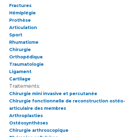
Liste des marchés conclus
Fractures
Documents utiles
Hémiplégie
Prothèse
Qualité
Articulation
Sport
Nos indicateurs qualité et de sécurité des soins
Rhumatisme
Chirurgie
Orthopédique
Protection des données
Traumatologie
Ligament
Cartilage
Sécurité
Traitements:
Chirurgie mini invasive et percutanée
Chirurgie fonctionnelle de reconstruction ostéo-
Les recherches en santé à l’AP-HM
articulaire des membres
Arthroplasties
Ostéosynthèses
Lieu de santé sans tabac
Chirurgie arthroscopique