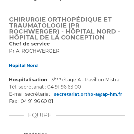
Vous accompagnez, vous rendez visite à un patient
Emplois paramédicaux
Vous allez être hospitalisé(e)
CHIRURGIE ORTHOPÉDIQUE ET
Emplois administratifs
Vous avez un examen d'imagerie ou de radiologie
TRAUMATOLOGIE (PR
Emplois médicaux
ROCHWERGER) - HÔPITAL NORD -
à réaliser
HÔPITAL DE LA CONCEPTION
Espace Formation
Vous avez une analyse à réaliser
Chef de service
Étudiants hospitaliers
Vous venez en consultation
Pr A. ROCHWERGER
Emplois techniques et médico-techniques
myaphm, votre espace santé en ligne
Emplois divers
Infos COVID-19
Hôpital Nord
Emplois socio-éducatifs
ème
Hospitalisation
: 3
étage A - Pavillon Mistral
Statuts
Vivre ensemble à l'hôpital
Tél. secrétariat : 04 91 96 63 00
Stages paramédicaux
E-mail secrétariat :
secretariat.ortho-a@ap-hm.fr
Fax : 04 91 96 60 81
Culture à l'hôpital
Laïcité et cultes
Chercheurs
EQUIPE
Les associations
La recherche clinique à l'AP-HM
Livret d'accueil