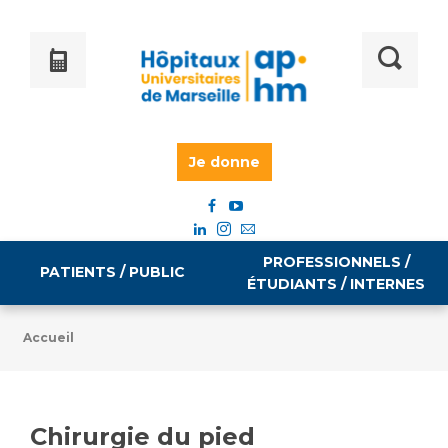
Je donne
PROFESSIONNELS /
PATIENTS / PUBLIC
ÉTUDIANTS / INTERNES
Accueil
Informations pratiques
Égalité professionnelle
Accès à votre dossier médical
Chirurgie du pied
Emploi / formation
Tarifs