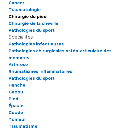
Les pôles d'activité médicale
Cancer
Cancer
Anatomie et Cytologie Pathologiques
Traumatologie
Adresser un examen au Laboratoire d'Infectiologie
Chirurgie du pied
Médecine nucléaire
Chirurgie de la cheville
Centres de référence Maladies Rares
Pathologies du sport
Plateforme d'Expertise Maladies Rares
Spécialités:
Pathologies infectieuses
Maladies rares
Pathologies chirurgicales ostéo-articulaire des
Presse / Multimédia
membres
Arthrose
Maternité Hôpital Nord
Communiqués de presse
Rhumatismes inflammatoires
Dossiers de presse
Pathologies du sport
Médiathèque
Hanche
Genou
Vos représentants
Pied
Fournisseurs
Épaule
La Commission Des Usagers (CDU)
Coude
Les Comités Locaux des Usagers
Tumeur
Rôles et missions
Traumatisme
Le projet des usagers