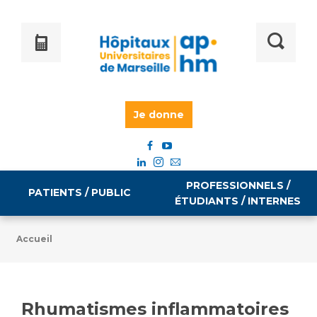
Je donne
PROFESSIONNELS /
PATIENTS / PUBLIC
ÉTUDIANTS / INTERNES
Accueil
Informations pratiques
Égalité professionnelle
Accès à votre dossier médical
Rhumatismes inflammatoires
Emploi / formation
Tarifs