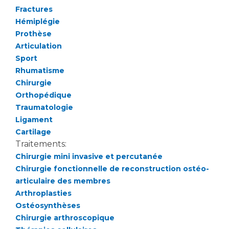
Liste des marchés conclus
Fractures
Documents utiles
Hémiplégie
Prothèse
Qualité
Articulation
Sport
Nos indicateurs qualité et de sécurité des soins
Rhumatisme
Chirurgie
Orthopédique
Protection des données
Traumatologie
Ligament
Cartilage
Sécurité
Traitements:
Chirurgie mini invasive et percutanée
Chirurgie fonctionnelle de reconstruction ostéo-
Les recherches en santé à l’AP-HM
articulaire des membres
Arthroplasties
Ostéosynthèses
Lieu de santé sans tabac
Chirurgie arthroscopique