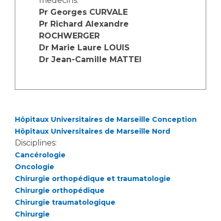
medecins:
Les structures de recherche
Salon des familles
Pr Georges CURVALE
Transports sanitaires
Pr Richard Alexandre
Vos droits, vos devoirs
ROCHWERGER
Écoles et Instituts de Formation
Dr Marie Laure LOUIS
Dr Jean-Camille MATTEI
Handicap
Plateforme des internes
Handi 13
Pôle Médecine Physique et Réadaptation
Professionnels de santé
Hôpitaux Universitaires de Marseille Conception
Accueil sourds et malentendants
Hôpitaux Universitaires de Marseille Nord
Charte Romain Jacob
Adresser un patient
Disciplines:
Mouvement Parcours Handicap 13
Réseaux de soins
Cancérologie
Oncologie
Adresser un examen au Laboratoire de Biologie
Chirurgie orthopédique et traumatologie
Médicale
Activité physique
Chirurgie orthopédique
Radiologie / Imagerie
Chirurgie traumatologique
Cancérologie
Chirurgie