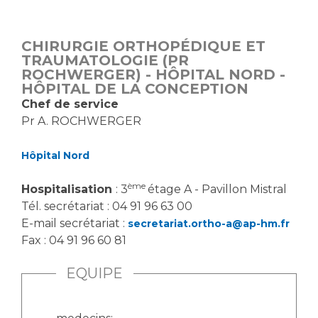
Vous accompagnez, vous rendez visite à un patient
Emplois paramédicaux
Vous allez être hospitalisé(e)
CHIRURGIE ORTHOPÉDIQUE ET
Emplois administratifs
Vous avez un examen d'imagerie ou de radiologie
TRAUMATOLOGIE (PR
Emplois médicaux
ROCHWERGER) - HÔPITAL NORD -
à réaliser
HÔPITAL DE LA CONCEPTION
Espace Formation
Vous avez une analyse à réaliser
Chef de service
Étudiants hospitaliers
Vous venez en consultation
Pr A. ROCHWERGER
Emplois techniques et médico-techniques
myaphm, votre espace santé en ligne
Emplois divers
Infos COVID-19
Hôpital Nord
Emplois socio-éducatifs
ème
Hospitalisation
: 3
étage A - Pavillon Mistral
Statuts
Vivre ensemble à l'hôpital
Tél. secrétariat : 04 91 96 63 00
Stages paramédicaux
E-mail secrétariat :
secretariat.ortho-a@ap-hm.fr
Fax : 04 91 96 60 81
Culture à l'hôpital
Laïcité et cultes
Chercheurs
EQUIPE
Les associations
La recherche clinique à l'AP-HM
Livret d'accueil