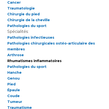
Les pôles d'activité médicale
Cancer
Cancer
Anatomie et Cytologie Pathologiques
Traumatologie
Adresser un examen au Laboratoire d'Infectiologie
Chirurgie du pied
Médecine nucléaire
Chirurgie de la cheville
Centres de référence Maladies Rares
Pathologies du sport
Plateforme d'Expertise Maladies Rares
Spécialités:
Pathologies infectieuses
Maladies rares
Pathologies chirurgicales ostéo-articulaire des
Presse / Multimédia
membres
Arthrose
Maternité Hôpital Nord
Communiqués de presse
Rhumatismes inflammatoires
Dossiers de presse
Pathologies du sport
Médiathèque
Hanche
Genou
Vos représentants
Pied
Fournisseurs
Épaule
La Commission Des Usagers (CDU)
Coude
Les Comités Locaux des Usagers
Tumeur
Rôles et missions
Traumatisme
Le projet des usagers