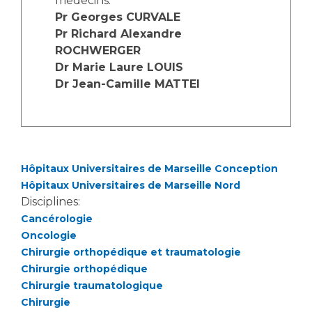
medecins:
Les structures de recherche
Salon des familles
Pr Georges CURVALE
Transports sanitaires
Pr Richard Alexandre
Vos droits, vos devoirs
ROCHWERGER
Écoles et Instituts de Formation
Dr Marie Laure LOUIS
Dr Jean-Camille MATTEI
Handicap
Plateforme des internes
Handi 13
Pôle Médecine Physique et Réadaptation
Professionnels de santé
Hôpitaux Universitaires de Marseille Conception
Accueil sourds et malentendants
Hôpitaux Universitaires de Marseille Nord
Charte Romain Jacob
Adresser un patient
Disciplines:
Mouvement Parcours Handicap 13
Réseaux de soins
Cancérologie
Oncologie
Adresser un examen au Laboratoire de Biologie
Chirurgie orthopédique et traumatologie
Médicale
Activité physique
Chirurgie orthopédique
Radiologie / Imagerie
Chirurgie traumatologique
Cancérologie
Chirurgie