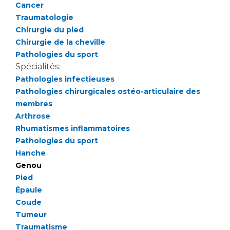
Les pôles d'activité médicale
Cancer
Cancer
Anatomie et Cytologie Pathologiques
Traumatologie
Adresser un examen au Laboratoire d'Infectiologie
Chirurgie du pied
Médecine nucléaire
Chirurgie de la cheville
Centres de référence Maladies Rares
Pathologies du sport
Plateforme d'Expertise Maladies Rares
Spécialités:
Pathologies infectieuses
Maladies rares
Pathologies chirurgicales ostéo-articulaire des
Presse / Multimédia
membres
Arthrose
Maternité Hôpital Nord
Communiqués de presse
Rhumatismes inflammatoires
Dossiers de presse
Pathologies du sport
Médiathèque
Hanche
Genou
Vos représentants
Pied
Fournisseurs
Épaule
La Commission Des Usagers (CDU)
Coude
Les Comités Locaux des Usagers
Tumeur
Rôles et missions
Traumatisme
Le projet des usagers