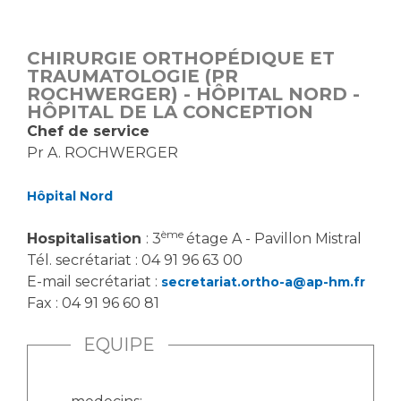
Vous accompagnez, vous rendez visite à un patient
Emplois paramédicaux
Vous allez être hospitalisé(e)
CHIRURGIE ORTHOPÉDIQUE ET
Emplois administratifs
Vous avez un examen d'imagerie ou de radiologie
TRAUMATOLOGIE (PR
Emplois médicaux
ROCHWERGER) - HÔPITAL NORD -
à réaliser
HÔPITAL DE LA CONCEPTION
Espace Formation
Vous avez une analyse à réaliser
Chef de service
Étudiants hospitaliers
Vous venez en consultation
Pr A. ROCHWERGER
Emplois techniques et médico-techniques
myaphm, votre espace santé en ligne
Emplois divers
Infos COVID-19
Hôpital Nord
Emplois socio-éducatifs
ème
Hospitalisation
: 3
étage A - Pavillon Mistral
Statuts
Vivre ensemble à l'hôpital
Tél. secrétariat : 04 91 96 63 00
Stages paramédicaux
E-mail secrétariat :
secretariat.ortho-a@ap-hm.fr
Fax : 04 91 96 60 81
Culture à l'hôpital
Laïcité et cultes
Chercheurs
EQUIPE
Les associations
La recherche clinique à l'AP-HM
Livret d'accueil