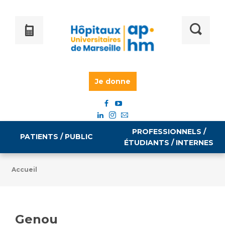
Je donne
PROFESSIONNELS /
PATIENTS / PUBLIC
ÉTUDIANTS / INTERNES
Accueil
Informations pratiques
Égalité professionnelle
Accès à votre dossier médical
Genou
Emploi / formation
Tarifs