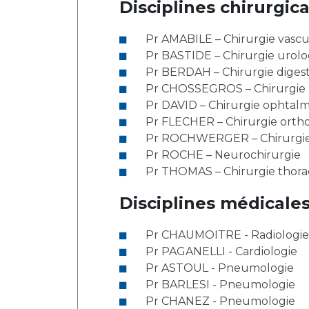
Disciplines chirurgica
Laïcité et cultes
Les structures de recherche
Les associations
Pr AMABILE – Chirurgie vascu
Livret d'accueil
Pr BASTIDE – Chirurgie urol
Salon des familles
Pr BERDAH – Chirurgie digest
Transports sanitaires
Pr CHOSSEGROS – Chirurgie ma
Vos droits, vos devoirs
Pr DAVID – Chirurgie ophtal
Pr FLECHER – Chirurgie orth
Pr ROCHWERGER – Chirurgie
Pr ROCHE – Neurochirurgie
Pr THOMAS – Chirurgie thora
Disciplines médicales
Pr CHAUMOITRE - Radiologie 
Pr PAGANELLI - Cardiologie
Pr ASTOUL - Pneumologie
Pr BARLESI - Pneumologie
Pr CHANEZ - Pneumologie