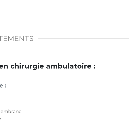
ITEMENTS
en chirurgie ambulatoire :
e :
 membrane
e