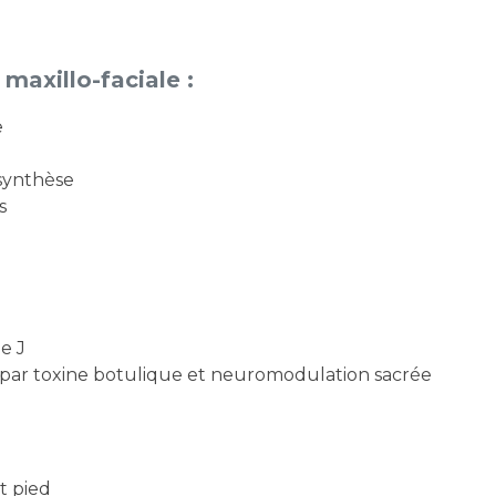
maxillo-faciale :
e
osynthèse
s
e J
 par toxine botulique et neuromodulation sacrée
t pied