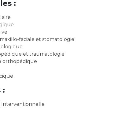
les :
Maladies Rares
Plateforme d'Expertise
Maternité Hôpital Nord
laire
Maladies Rares
ogique
ive
xillo-faciale et stomatologie
mologique
opédique et traumatologie
 orthopédique
cique
 :
Interventionnelle