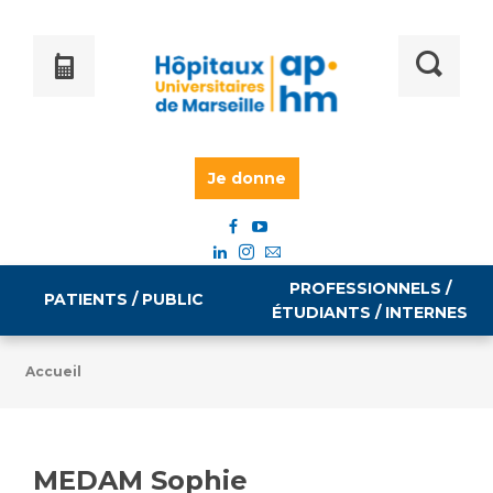
Je donne
PROFESSIONNELS /
PATIENTS / PUBLIC
ÉTUDIANTS / INTERNES
Accueil
Informations pratiques
Égalité professionnelle
Accès à votre dossier médical
MEDAM Sophie
Emploi / formation
Tarifs