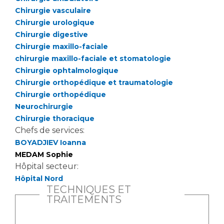
Liste des marchés conclus
Chirurgie vasculaire
Documents utiles
Chirurgie urologique
Chirurgie digestive
Qualité
Chirurgie maxillo-faciale
chirurgie maxillo-faciale et stomatologie
Nos indicateurs qualité et de sécurité des soins
Chirurgie ophtalmologique
Chirurgie orthopédique et traumatologie
Chirurgie orthopédique
Protection des données
Neurochirurgie
Chirurgie thoracique
Chefs de services:
Sécurité
BOYADJIEV Ioanna
MEDAM Sophie
Hôpital secteur:
Les recherches en santé à l’AP-HM
Hôpital Nord
TECHNIQUES ET
TRAITEMENTS
Lieu de santé sans tabac