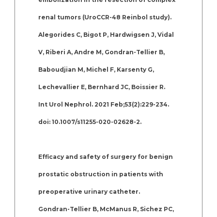
renal tumors (UroCCR-48 Reinbol study).
Alegorides C, Bigot P, Hardwigsen J, Vidal
V, Riberi A, Andre M, Gondran-Tellier B,
Baboudjian M, Michel F, Karsenty G,
Lechevallier E, Bernhard JC, Boissier R.
Int Urol Nephrol. 2021 Feb;53(2):229-234.
doi: 10.1007/s11255-020-02628-2.
Efficacy and safety of surgery for benign
prostatic obstruction in patients with
preoperative urinary catheter.
Gondran-Tellier B, McManus R, Sichez PC,