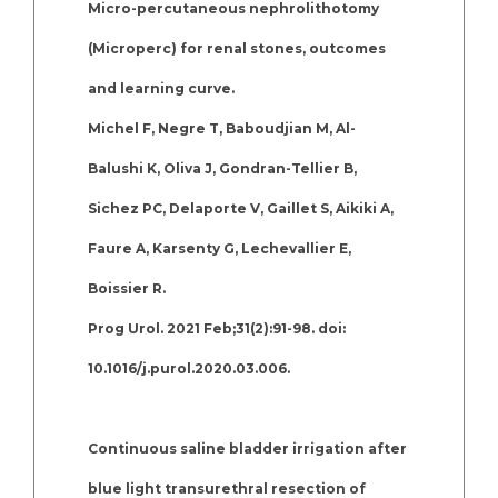
Micro-percutaneous nephrolithotomy
(Microperc) for renal stones, outcomes
and learning curve.
Michel F, Negre T, Baboudjian M, Al-
Balushi K, Oliva J, Gondran-Tellier B,
Sichez PC, Delaporte V, Gaillet S, Aikiki A,
Faure A, Karsenty G, Lechevallier E,
Boissier R.
Prog Urol. 2021 Feb;31(2):91-98. doi:
10.1016/j.purol.2020.03.006.
Continuous saline bladder irrigation after
blue light transurethral resection of