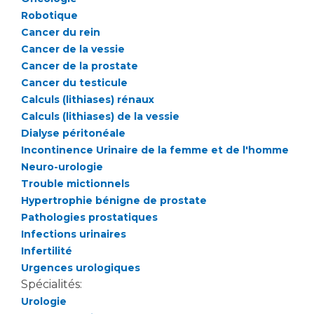
Liste des marchés conclus
Robotique
Documents utiles
Cancer du rein
Qualité
Cancer de la vessie
Cancer de la prostate
Cancer du testicule
Nos indicateurs qualité et de sécurité des soins
Calculs (lithiases) rénaux
Calculs (lithiases) de la vessie
Dialyse péritonéale
Protection des données
Incontinence Urinaire de la femme et de l'homme
Neuro-urologie
Trouble mictionnels
Sécurité
Hypertrophie bénigne de prostate
Pathologies prostatiques
Infections urinaires
Les recherches en santé à l’AP-HM
Infertilité
Urgences urologiques
Spécialités:
Lieu de santé sans tabac
Urologie