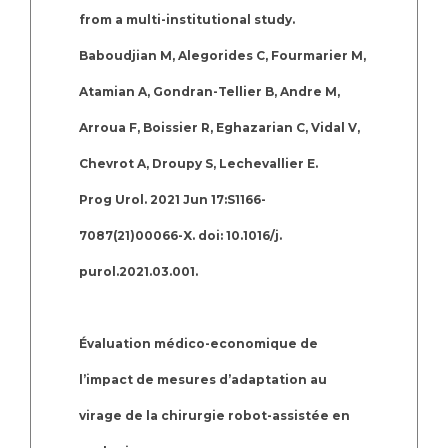
from a multi-institutional study.
Baboudjian M, Alegorides C, Fourmarier M,
Atamian A, Gondran-Tellier B, Andre M,
Arroua F, Boissier R, Eghazarian C, Vidal V,
Chevrot A, Droupy S, Lechevallier E.
Prog Urol. 2021 Jun 17:S1166-
7087(21)00066-X. doi: 10.1016/j.
purol.2021.03.001.
Évaluation médico-economique de
l’impact de mesures d’adaptation au
virage de la chirurgie robot-assistée en