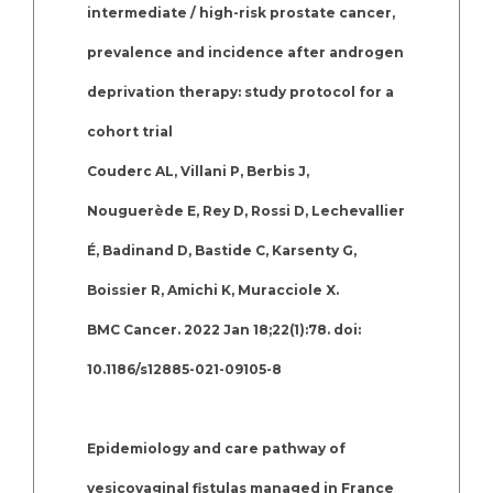
intermediate / high-risk prostate cancer,
prevalence and incidence after androgen
deprivation therapy: study protocol for a
cohort trial
Couderc AL, Villani P, Berbis J,
Nouguerède E, Rey D, Rossi D, Lechevallier
É, Badinand D, Bastide C, Karsenty G,
Boissier R, Amichi K, Muracciole X.
BMC Cancer. 2022 Jan 18;22(1):78. doi:
10.1186/s12885-021-09105-8
Epidemiology and care pathway of
vesicovaginal fistulas managed in France