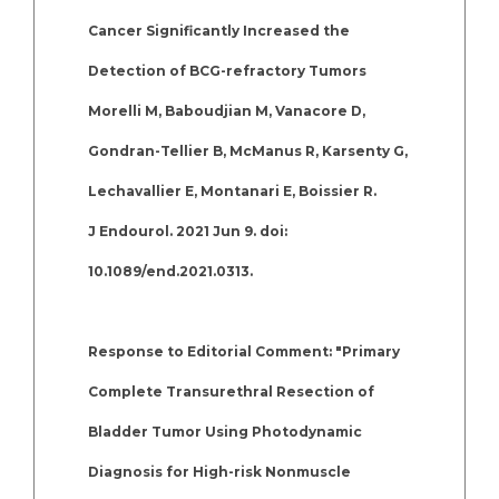
Cancer Significantly Increased the
Detection of BCG-refractory Tumors
Morelli M, Baboudjian M, Vanacore D,
Gondran-Tellier B, McManus R, Karsenty G,
Lechavallier E, Montanari E, Boissier R.
J Endourol. 2021 Jun 9. doi:
10.1089/end.2021.0313.
Response to Editorial Comment: "Primary
Complete Transurethral Resection of
Bladder Tumor Using Photodynamic
Diagnosis for High-risk Nonmuscle