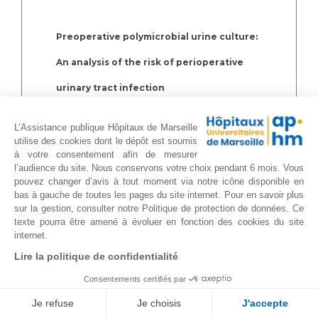
Preoperative polymicrobial urine culture:
An analysis of the risk of perioperative
urinary tract infection
Breuleux C, Gondran-Tellier B, Guerin V,
L’Assistance publique Hôpitaux de Marseille
McManus R, Pauly V, Lechevallier E,
utilise des cookies dont le dépôt est soumis
à votre consentement afin de mesurer
Albanese J, Baboudjian M.
l’audience du site. Nous conservons votre choix pendant 6 mois. Vous
pouvez changer d’avis à tout moment via notre icône disponible en
Prog Urol. 2021 Sep 30:S1166-
bas à gauche de toutes les pages du site internet. Pour en savoir plus
sur la gestion, consulter notre Politique de protection de données. Ce
7087(21)00450-4. doi:
texte pourra être amené à évoluer en fonction des cookies du site
internet.
10.1016/j.purol.2021.09.002
Lire la politique de confidentialité
Consentements certifiés par
Efficacy of HIVEC in patients with high-risk
Je refuse
Je choisis
J'accepte
non-muscle invasive bladder cancer who