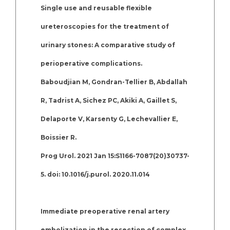
Single use and reusable flexible
ureteroscopies for the treatment of
urinary stones: A comparative study of
perioperative complications.
Baboudjian M, Gondran-Tellier B, Abdallah
R, Tadrist A, Sichez PC, Akiki A, Gaillet S,
Delaporte V, Karsenty G, Lechevallier E,
Boissier R.
Prog Urol. 2021 Jan 15:S1166-7087(20)30737-
5. doi: 10.1016/j.purol. 2020.11.014
Immediate preoperative renal artery
embolization in the resection of complex