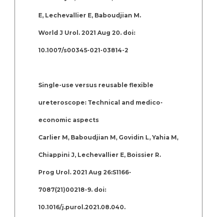
E, Lechevallier E, Baboudjian M.
World J Urol. 2021 Aug 20. doi:
10.1007/s00345-021-03814-2
Single-use versus reusable flexible
ureteroscope: Technical and medico-
economic aspects
Carlier M, Baboudjian M, Govidin L, Yahia M,
Chiappini J, Lechevallier E, Boissier R.
Prog Urol. 2021 Aug 26:S1166-
7087(21)00218-9. doi:
10.1016/j.purol.2021.08.040.