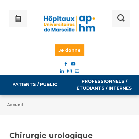
Je donne
PROFESSIONNELS /
PATIENTS / PUBLIC
ÉTUDIANTS / INTERNES
Accueil
Informations pratiques
Égalité professionnelle
Accès à votre dossier médical
Chirurgie urologique
Emploi / formation
Tarifs