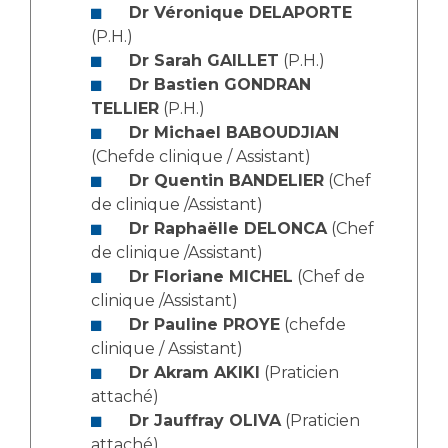
Les structures de recherche
Salon des familles
Dr Véronique DELAPORTE
Transports sanitaires
(P.H.)
Dr Sarah GAILLET
(P.H.)
Vos droits, vos devoirs
Écoles et Instituts de Formation
Dr Bastien GONDRAN
TELLIER
(P.H.)
Dr Michael BABOUDJIAN
Handicap
Plateforme des internes
(Chefde clinique / Assistant)
Dr Quentin BANDELIER
(Chef
Handi 13
de clinique /Assistant)
Pôle Médecine Physique et Réadaptation
Dr Raphaëlle DELONCA
(Chef
Professionnels de santé
Accueil sourds et malentendants
de clinique /Assistant)
Charte Romain Jacob
Dr Floriane MICHEL
(Chef de
Adresser un patient
clinique /Assistant)
Mouvement Parcours Handicap 13
Réseaux de soins
Dr Pauline PROYE
(chefde
Adresser un examen au Laboratoire de Biologie
clinique / Assistant)
Médicale
Dr Akram AKIKI
(Praticien
Activité physique
Radiologie / Imagerie
attaché)
Cancérologie
Dr Jauffray OLIVA
(Praticien
attaché)