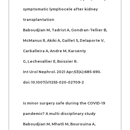
symptomatic lymphocele after kidney
transplantation
Baboudjian M, Tadrist A, Gondran-Tellier B,
McManus R, Akiki A, Gaillet S, Delaporte V,
Carballeira A, Andre M, Karsenty
G, Lechevallier E, Boissier R.
Int Urol Nephrol. 2021 Apr;53(4):685-690.
doi: 10.1007/s11255-020-02709-2
Is minor surgery safe during the COVID-19
pandemic? A multi-disciplinary study
Baboudjian M, Mhatli M, Bourouina A,