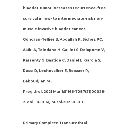
bladder tumor increases recurrence-free
survival in low- to intermediate-risk non-
muscle invasive bladder cancer.
Gondran-Tellier B, Abdallah R, Sichez PC,
Akiki A, Toledano H, Gaillet S, Delaporte V,
Karsenty G, Bastide C, Daniel L, Garcia S,
Rossi D, Lechevallier E, Boissier R,
Baboudjian M .
Prog Urol. 2021 Mar 1:S1166-7087(21)00028-
2. doi: 10.1016/j.purol.2021.01.011
Primary Complete Transurethral