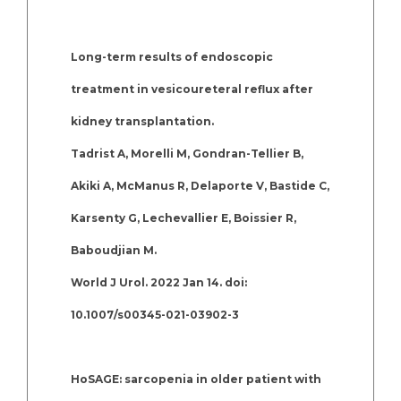
Long-term results of endoscopic
treatment in vesicoureteral reflux after
kidney transplantation.
Tadrist A, Morelli M, Gondran-Tellier B,
Akiki A, McManus R, Delaporte V, Bastide C,
Karsenty G, Lechevallier E, Boissier R,
Baboudjian M.
World J Urol. 2022 Jan 14. doi:
10.1007/s00345-021-03902-3
HoSAGE: sarcopenia in older patient with