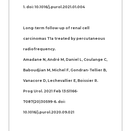
1. doi: 10.1016/j.purol.2021.01.004
Long-term follow-up of renal cell
carcinomas T1a treated by percutaneous
radiofrequency.
Amadane N, André M, Daniel L, Coulange C,
Baboudjian M, Michel F, Gondran-Tellier B,
Vanacore D, Lechevallier E, Boissier R.
Prog Urol. 2021 Feb 13:S1166-
7087(20)30599-6. doi:
10.1016/j.purol.2020.09.021