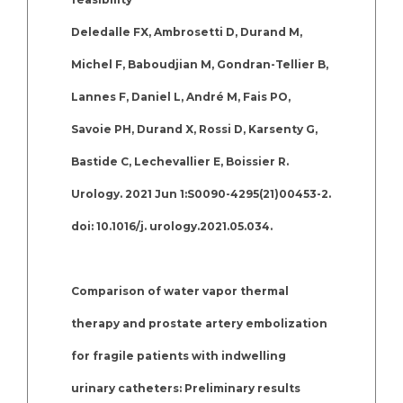
Deledalle FX, Ambrosetti D, Durand M,
Michel F, Baboudjian M, Gondran-Tellier B,
Lannes F, Daniel L, André M, Fais PO,
Savoie PH, Durand X, Rossi D, Karsenty G,
Bastide C, Lechevallier E, Boissier R.
Urology. 2021 Jun 1:S0090-4295(21)00453-2.
doi: 10.1016/j. urology.2021.05.034.
Comparison of water vapor thermal
therapy and prostate artery embolization
for fragile patients with indwelling
urinary catheters: Preliminary results