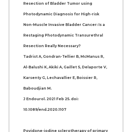
Resection of Bladder Tumor using
Photodynamic Diagnosis for High-risk
Non-Muscle Invasive Bladder Cancer: Is a
Restaging Photodynamic Transurethral
Resection Really Necessary?
Tadrist A, Gondran-Tellier B, McManus R,
Al-Balushi K, Akiki A, Gaillet S, Delaporte V,
Karsenty G, Lechavallier E, Boissier R,
Baboudjian M.
J Endourol. 2021 Feb 25. doi:
10.1089/end.2020.1107
Povidone-iodine sclerotherapy of primary