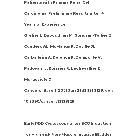
Patients with Primary Renal Cell
Carcinoma: Preliminary Results after 4
Years of Experience
Grelier L, Baboudjian M, Gondran-Tellier B,
Couderc AL, McManus R, Deville JL,
Carballeira A, Delonca R, Delaporte V,
Padovani L, Boissier R, Lechevallier E,
Muracciole X.
Cancers (Basel). 2021 Jun 23;13(13):3129. doi:
10.3390/cancers13133129
Early PDD Cystoscopy after BCG Induction
for High-risk Non-Muscle Invasive Bladder