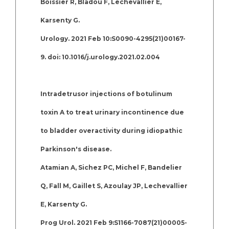
Boissier R, Bladou F, Lechevallier E,
Karsenty G.
Urology. 2021 Feb 10:S0090-4295(21)00167-
9. doi: 10.1016/j.urology.2021.02.004
Intradetrusor injections of botulinum
toxin A to treat urinary incontinence due
to bladder overactivity during idiopathic
Parkinson's disease.
Atamian A, Sichez PC, Michel F, Bandelier
Q, Fall M, Gaillet S, Azoulay JP, Lechevallier
E, Karsenty G.
Prog Urol. 2021 Feb 9:S1166-7087(21)00005-