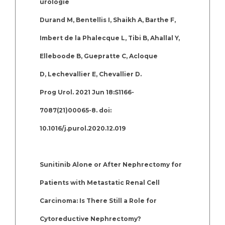
urologie
Durand M, Bentellis I, Shaikh A, Barthe F,
Imbert de la Phalecque L, Tibi B, Ahallal Y,
Elleboode B, Guepratte C, Acloque
D, Lechevallier E, Chevallier D.
Prog Urol. 2021 Jun 18:S1166-
7087(21)00065-8. doi:
10.1016/j.purol.2020.12.019
Sunitinib Alone or After Nephrectomy for
Patients with Metastatic Renal Cell
Carcinoma: Is There Still a Role for
Cytoreductive Nephrectomy?