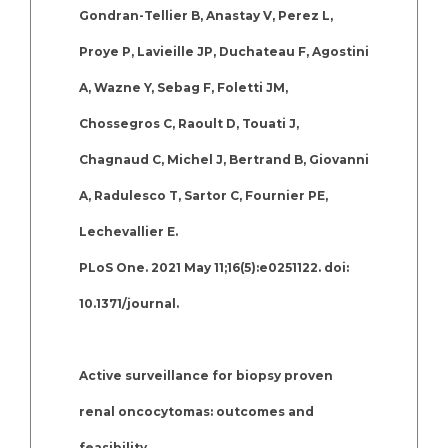
Gondran-Tellier B, Anastay V, Perez L,
Proye P, Lavieille JP, Duchateau F, Agostini
A, Wazne Y, Sebag F, Foletti JM,
Chossegros C, Raoult D, Touati J,
Chagnaud C, Michel J, Bertrand B, Giovanni
A, Radulesco T, Sartor C, Fournier PE,
Lechevallier E.
PLoS One. 2021 May 11;16(5):e0251122. doi:
10.1371/journal.
Active surveillance for biopsy proven
renal oncocytomas: outcomes and
feasibility