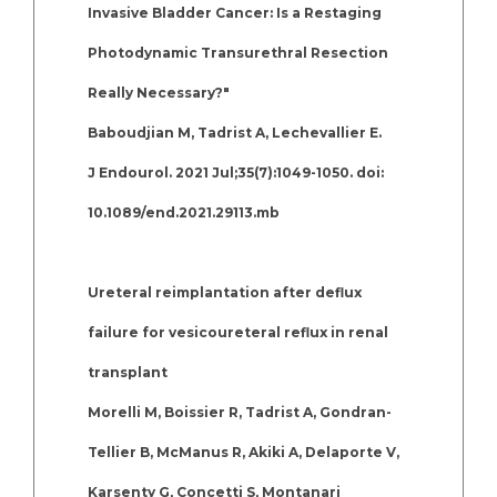
Invasive Bladder Cancer: Is a Restaging
Photodynamic Transurethral Resection
Really Necessary?"
Baboudjian M, Tadrist A, Lechevallier E.
J Endourol. 2021 Jul;35(7):1049-1050. doi:
10.1089/end.2021.29113.mb
Ureteral reimplantation after deflux
failure for vesicoureteral reflux in renal
transplant
Morelli M, Boissier R, Tadrist A, Gondran-
Tellier B, McManus R, Akiki A, Delaporte V,
Karsenty G, Concetti S, Montanari