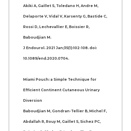
Akiki A, Gaillet S, Toledano H, Andre M,
Delaporte V, Vidal V, Karsenty G, Bastide C,
Rossi D, Lechevallier E, Boissier R,
Baboudjian M.
J Endourol. 2021 Jan;35(1):102-108. doi:
10.1089/end.2020.0704.
Miami Pouch: a Simple Technique for
Efficient Continent Cutaneous Urinary
Diversion
Baboudjian M, Gondran-Tellier B, Michel F,
Abdallah R, Rouy M, Gaillet S, Sichez PC,