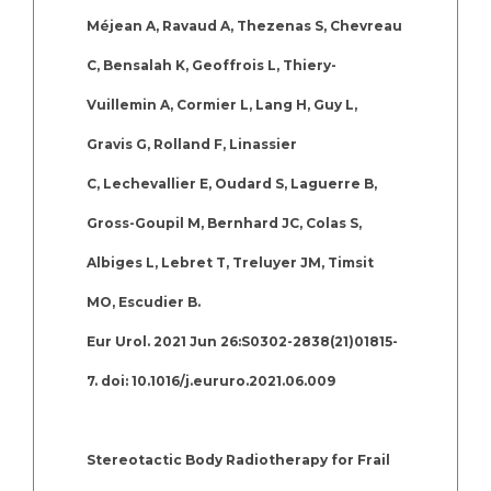
Méjean A, Ravaud A, Thezenas S, Chevreau
C, Bensalah K, Geoffrois L, Thiery-
Vuillemin A, Cormier L, Lang H, Guy L,
Gravis G, Rolland F, Linassier
C, Lechevallier E, Oudard S, Laguerre B,
Gross-Goupil M, Bernhard JC, Colas S,
Albiges L, Lebret T, Treluyer JM, Timsit
MO, Escudier B.
Eur Urol. 2021 Jun 26:S0302-2838(21)01815-
7. doi: 10.1016/j.eururo.2021.06.009
Stereotactic Body Radiotherapy for Frail