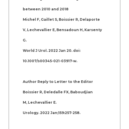
between 2010 and 2018
Michel F, Gaillet S, Boissier R, Delaporte
V, Lechevallier E, Bensadoun H, Karsenty
G.
World J Urol. 2022 Jan 20. doi:
10.1007/s00345-021-03917-w.
Author Reply to Letter to the Editor
Boissier R, Deledalle FX, Baboudjian
M, Lechevallier E.
Urology. 2022 Jan;159:257-258.