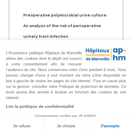
Preoperative polymicrobial urine culture:
An analysis of the risk of perioperative
urinary tract infection
Breuleux C, Gondran-Tellier B, Guerin V,
L’Assistance publique Hôpitaux de Marseille
McManus R, Pauly V, Lechevallier E,
utilise des cookies dont le dépôt est soumis
à votre consentement afin de mesurer
Albanese J, Baboudjian M.
l’audience du site. Nous conservons votre choix pendant 6 mois. Vous
pouvez changer d’avis à tout moment via notre icône disponible en
Prog Urol. 2021 Sep 30:S1166-
bas à gauche de toutes les pages du site internet. Pour en savoir plus
sur la gestion, consulter notre Politique de protection de données. Ce
7087(21)00450-4. doi:
texte pourra être amené à évoluer en fonction des cookies du site
internet.
10.1016/j.purol.2021.09.002
Lire la politique de confidentialité
Consentements certifiés par
Efficacy of HIVEC in patients with high-risk
Je refuse
Je choisis
J'accepte
non-muscle invasive bladder cancer who