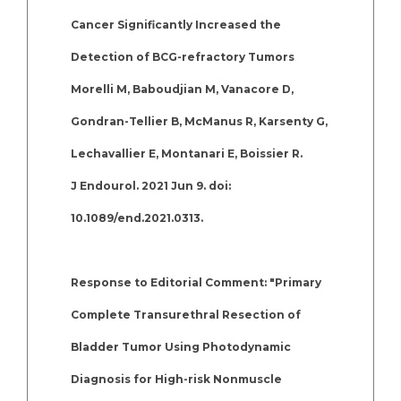
Cancer Significantly Increased the
Detection of BCG-refractory Tumors
Morelli M, Baboudjian M, Vanacore D,
Gondran-Tellier B, McManus R, Karsenty G,
Lechavallier E, Montanari E, Boissier R.
J Endourol. 2021 Jun 9. doi:
10.1089/end.2021.0313.
Response to Editorial Comment: "Primary
Complete Transurethral Resection of
Bladder Tumor Using Photodynamic
Diagnosis for High-risk Nonmuscle