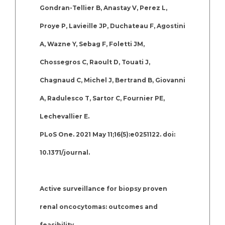
Gondran-Tellier B, Anastay V, Perez L,
Proye P, Lavieille JP, Duchateau F, Agostini
A, Wazne Y, Sebag F, Foletti JM,
Chossegros C, Raoult D, Touati J,
Chagnaud C, Michel J, Bertrand B, Giovanni
A, Radulesco T, Sartor C, Fournier PE,
Lechevallier E.
PLoS One. 2021 May 11;16(5):e0251122. doi:
10.1371/journal.
Active surveillance for biopsy proven
renal oncocytomas: outcomes and
feasibility