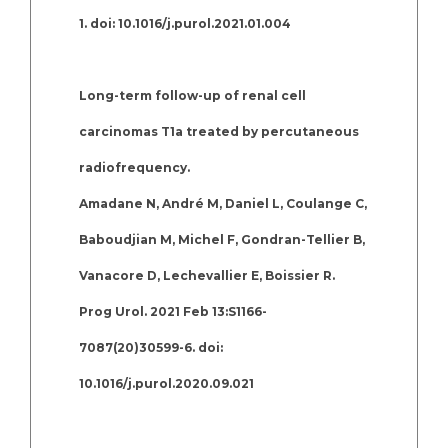
1. doi: 10.1016/j.purol.2021.01.004
Long-term follow-up of renal cell
carcinomas T1a treated by percutaneous
radiofrequency.
Amadane N, André M, Daniel L, Coulange C,
Baboudjian M, Michel F, Gondran-Tellier B,
Vanacore D, Lechevallier E, Boissier R.
Prog Urol. 2021 Feb 13:S1166-
7087(20)30599-6. doi:
10.1016/j.purol.2020.09.021