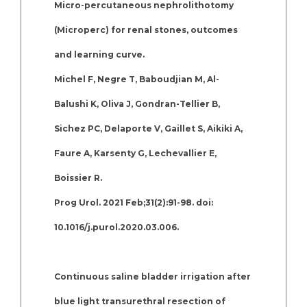
Micro-percutaneous nephrolithotomy
(Microperc) for renal stones, outcomes
and learning curve.
Michel F, Negre T, Baboudjian M, Al-
Balushi K, Oliva J, Gondran-Tellier B,
Sichez PC, Delaporte V, Gaillet S, Aikiki A,
Faure A, Karsenty G, Lechevallier E,
Boissier R.
Prog Urol. 2021 Feb;31(2):91-98. doi:
10.1016/j.purol.2020.03.006.
Continuous saline bladder irrigation after
blue light transurethral resection of