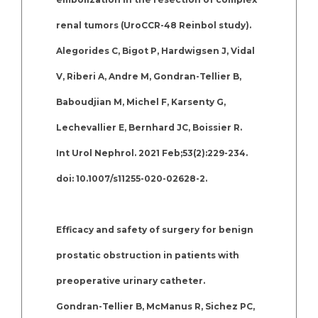
renal tumors (UroCCR-48 Reinbol study).
Alegorides C, Bigot P, Hardwigsen J, Vidal
V, Riberi A, Andre M, Gondran-Tellier B,
Baboudjian M, Michel F, Karsenty G,
Lechevallier E, Bernhard JC, Boissier R.
Int Urol Nephrol. 2021 Feb;53(2):229-234.
doi: 10.1007/s11255-020-02628-2.
Efficacy and safety of surgery for benign
prostatic obstruction in patients with
preoperative urinary catheter.
Gondran-Tellier B, McManus R, Sichez PC,