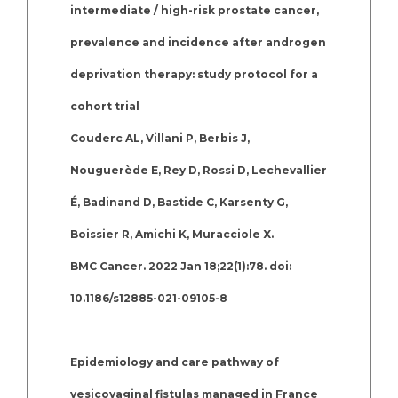
intermediate / high-risk prostate cancer,
prevalence and incidence after androgen
deprivation therapy: study protocol for a
cohort trial
Couderc AL, Villani P, Berbis J,
Nouguerède E, Rey D, Rossi D, Lechevallier
É, Badinand D, Bastide C, Karsenty G,
Boissier R, Amichi K, Muracciole X.
BMC Cancer. 2022 Jan 18;22(1):78. doi:
10.1186/s12885-021-09105-8
Epidemiology and care pathway of
vesicovaginal fistulas managed in France