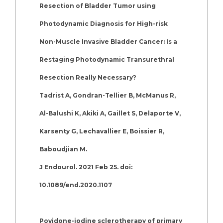
Resection of Bladder Tumor using
Photodynamic Diagnosis for High-risk
Non-Muscle Invasive Bladder Cancer: Is a
Restaging Photodynamic Transurethral
Resection Really Necessary?
Tadrist A, Gondran-Tellier B, McManus R,
Al-Balushi K, Akiki A, Gaillet S, Delaporte V,
Karsenty G, Lechavallier E, Boissier R,
Baboudjian M.
J Endourol. 2021 Feb 25. doi:
10.1089/end.2020.1107
Povidone-iodine sclerotherapy of primary