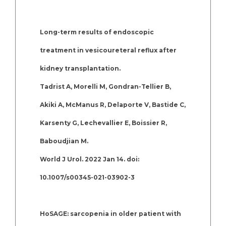
Long-term results of endoscopic
treatment in vesicoureteral reflux after
kidney transplantation.
Tadrist A, Morelli M, Gondran-Tellier B,
Akiki A, McManus R, Delaporte V, Bastide C,
Karsenty G, Lechevallier E, Boissier R,
Baboudjian M.
World J Urol. 2022 Jan 14. doi:
10.1007/s00345-021-03902-3
HoSAGE: sarcopenia in older patient with