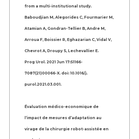
from a multi-institutional study.
Baboudjian M, Alegorides C, Fourmarier M,
Atamian A, Gondran-Tellier B, Andre M,
Arroua F, Boissier R, Eghazarian C, Vidal V,
Chevrot A, Droupy S, Lechevallier E.
Prog Urol. 2021 Jun 17:S1166-
7087(21)00066-X. doi: 10.1016/j.
purol.2021.03.001.
Évaluation médico-economique de
l’impact de mesures d’adaptation au
virage de la chirurgie robot-assistée en