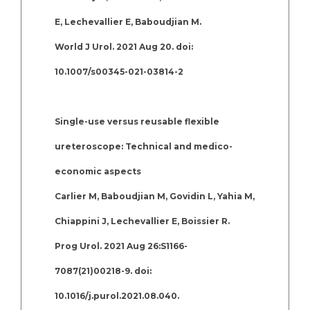
E, Lechevallier E, Baboudjian M.
World J Urol. 2021 Aug 20. doi:
10.1007/s00345-021-03814-2
Single-use versus reusable flexible
ureteroscope: Technical and medico-
economic aspects
Carlier M, Baboudjian M, Govidin L, Yahia M,
Chiappini J, Lechevallier E, Boissier R.
Prog Urol. 2021 Aug 26:S1166-
7087(21)00218-9. doi:
10.1016/j.purol.2021.08.040.