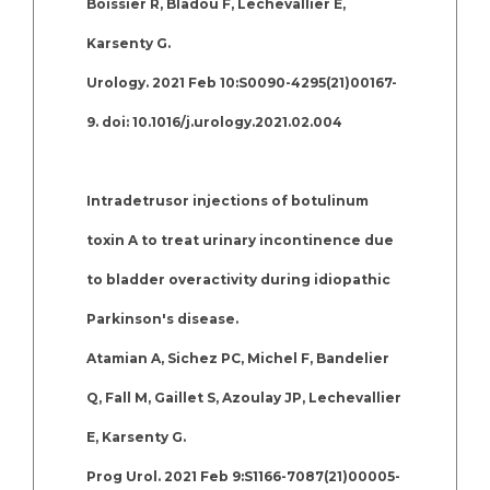
Boissier R, Bladou F, Lechevallier E,
Karsenty G.
Urology. 2021 Feb 10:S0090-4295(21)00167-
9. doi: 10.1016/j.urology.2021.02.004
Intradetrusor injections of botulinum
toxin A to treat urinary incontinence due
to bladder overactivity during idiopathic
Parkinson's disease.
Atamian A, Sichez PC, Michel F, Bandelier
Q, Fall M, Gaillet S, Azoulay JP, Lechevallier
E, Karsenty G.
Prog Urol. 2021 Feb 9:S1166-7087(21)00005-