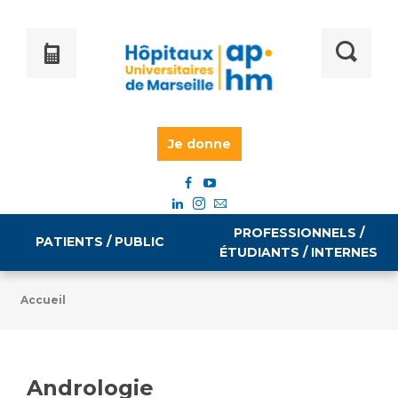
Je donne
PROFESSIONNELS /
PATIENTS / PUBLIC
ÉTUDIANTS / INTERNES
Accueil
Informations pratiques
Égalité professionnelle
Accès à votre dossier médical
Andrologie
Emploi / formation
Tarifs