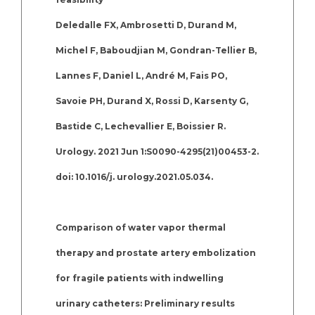
Deledalle FX, Ambrosetti D, Durand M,
Michel F, Baboudjian M, Gondran-Tellier B,
Lannes F, Daniel L, André M, Fais PO,
Savoie PH, Durand X, Rossi D, Karsenty G,
Bastide C, Lechevallier E, Boissier R.
Urology. 2021 Jun 1:S0090-4295(21)00453-2.
doi: 10.1016/j. urology.2021.05.034.
Comparison of water vapor thermal
therapy and prostate artery embolization
for fragile patients with indwelling
urinary catheters: Preliminary results