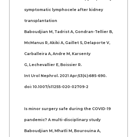
symptomatic lymphocele after kidney
transplantation
Baboudjian M, Tadrist A, Gondran-Tellier B,
McManus R, Akiki A, Gaillet S, Delaporte V,
Carballeira A, Andre M, Karsenty
G, Lechevallier E, Boissier R.
Int Urol Nephrol. 2021 Apr;53(4):685-690.
doi: 10.1007/s11255-020-02709-2
Is minor surgery safe during the COVID-19
pandemic? A multi-disciplinary study
Baboudjian M, Mhatli M, Bourouina A,