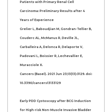
Patients with Primary Renal Cell
Carcinoma: Preliminary Results after 4
Years of Experience
Grelier L, Baboudjian M, Gondran-Tellier B,
Couderc AL, McManus R, Deville JL,
Carballeira A, Delonca R, Delaporte V,
Padovani L, Boissier R, Lechevallier E,
Muracciole X.
Cancers (Basel). 2021 Jun 23;13(13):3129. doi:
10.3390/cancers13133129
Early PDD Cystoscopy after BCG Induction
for High-risk Non-Muscle Invasive Bladder