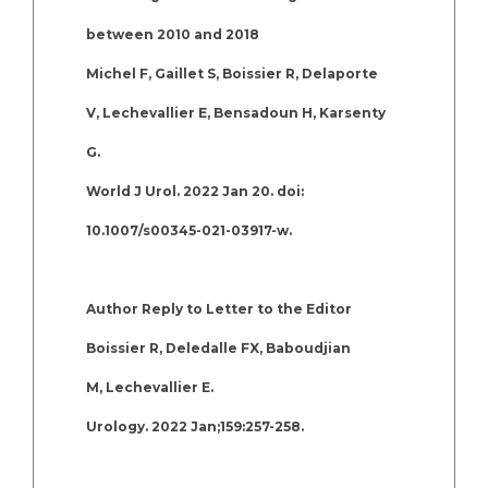
between 2010 and 2018
Michel F, Gaillet S, Boissier R, Delaporte
V, Lechevallier E, Bensadoun H, Karsenty
G.
World J Urol. 2022 Jan 20. doi:
10.1007/s00345-021-03917-w.
Author Reply to Letter to the Editor
Boissier R, Deledalle FX, Baboudjian
M, Lechevallier E.
Urology. 2022 Jan;159:257-258.