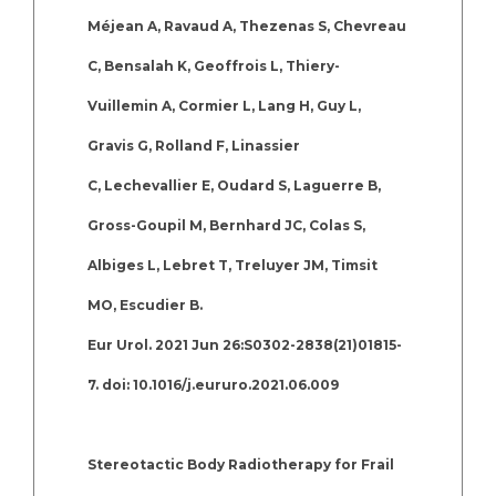
Méjean A, Ravaud A, Thezenas S, Chevreau
C, Bensalah K, Geoffrois L, Thiery-
Vuillemin A, Cormier L, Lang H, Guy L,
Gravis G, Rolland F, Linassier
C, Lechevallier E, Oudard S, Laguerre B,
Gross-Goupil M, Bernhard JC, Colas S,
Albiges L, Lebret T, Treluyer JM, Timsit
MO, Escudier B.
Eur Urol. 2021 Jun 26:S0302-2838(21)01815-
7. doi: 10.1016/j.eururo.2021.06.009
Stereotactic Body Radiotherapy for Frail