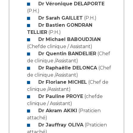
Les structures de recherche
Salon des familles
Dr Véronique DELAPORTE
Transports sanitaires
(P.H.)
Dr Sarah GAILLET
(P.H.)
Vos droits, vos devoirs
Écoles et Instituts de Formation
Dr Bastien GONDRAN
TELLIER
(P.H.)
Dr Michael BABOUDJIAN
Handicap
Plateforme des internes
(Chefde clinique / Assistant)
Dr Quentin BANDELIER
(Chef
Handi 13
de clinique /Assistant)
Pôle Médecine Physique et Réadaptation
Dr Raphaëlle DELONCA
(Chef
Professionnels de santé
Accueil sourds et malentendants
de clinique /Assistant)
Charte Romain Jacob
Dr Floriane MICHEL
(Chef de
Adresser un patient
clinique /Assistant)
Mouvement Parcours Handicap 13
Réseaux de soins
Dr Pauline PROYE
(chefde
Adresser un examen au Laboratoire de Biologie
clinique / Assistant)
Médicale
Dr Akram AKIKI
(Praticien
Activité physique
Radiologie / Imagerie
attaché)
Cancérologie
Dr Jauffray OLIVA
(Praticien
attaché)