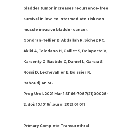
bladder tumor increases recurrence-free
survival in low- to intermediate-risk non-
muscle invasive bladder cancer.
Gondran-Tellier B, Abdallah R, Sichez PC,
Akiki A, Toledano H, Gaillet S, Delaporte V,
Karsenty G, Bastide C, Daniel L, Garcia S,
Rossi D, Lechevallier E, Boissier R,
Baboudjian M .
Prog Urol. 2021 Mar 1:S1166-7087(21)00028-
2. doi: 10.1016/j.purol.2021.01.011
Primary Complete Transurethral