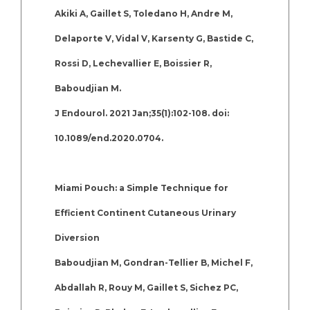
Akiki A, Gaillet S, Toledano H, Andre M,
Delaporte V, Vidal V, Karsenty G, Bastide C,
Rossi D, Lechevallier E, Boissier R,
Baboudjian M.
J Endourol. 2021 Jan;35(1):102-108. doi:
10.1089/end.2020.0704.
Miami Pouch: a Simple Technique for
Efficient Continent Cutaneous Urinary
Diversion
Baboudjian M, Gondran-Tellier B, Michel F,
Abdallah R, Rouy M, Gaillet S, Sichez PC,