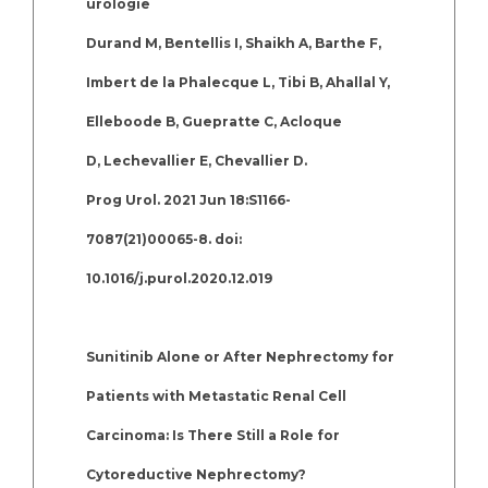
urologie
Durand M, Bentellis I, Shaikh A, Barthe F,
Imbert de la Phalecque L, Tibi B, Ahallal Y,
Elleboode B, Guepratte C, Acloque
D, Lechevallier E, Chevallier D.
Prog Urol. 2021 Jun 18:S1166-
7087(21)00065-8. doi:
10.1016/j.purol.2020.12.019
Sunitinib Alone or After Nephrectomy for
Patients with Metastatic Renal Cell
Carcinoma: Is There Still a Role for
Cytoreductive Nephrectomy?