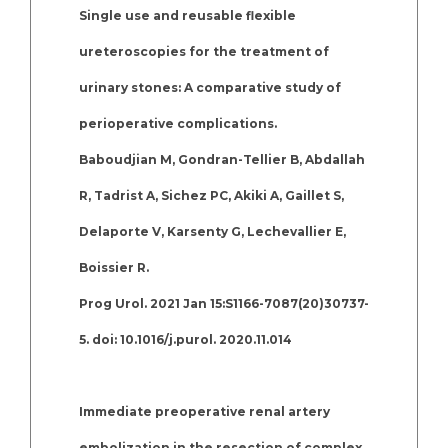
Single use and reusable flexible
ureteroscopies for the treatment of
urinary stones: A comparative study of
perioperative complications.
Baboudjian M, Gondran-Tellier B, Abdallah
R, Tadrist A, Sichez PC, Akiki A, Gaillet S,
Delaporte V, Karsenty G, Lechevallier E,
Boissier R.
Prog Urol. 2021 Jan 15:S1166-7087(20)30737-
5. doi: 10.1016/j.purol. 2020.11.014
Immediate preoperative renal artery
embolization in the resection of complex