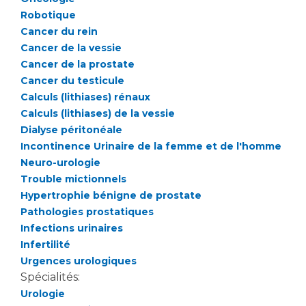
Liste des marchés conclus
Robotique
Documents utiles
Cancer du rein
Qualité
Cancer de la vessie
Cancer de la prostate
Cancer du testicule
Nos indicateurs qualité et de sécurité des soins
Calculs (lithiases) rénaux
Calculs (lithiases) de la vessie
Dialyse péritonéale
Protection des données
Incontinence Urinaire de la femme et de l'homme
Neuro-urologie
Trouble mictionnels
Sécurité
Hypertrophie bénigne de prostate
Pathologies prostatiques
Infections urinaires
Les recherches en santé à l’AP-HM
Infertilité
Urgences urologiques
Spécialités:
Lieu de santé sans tabac
Urologie