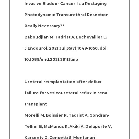
Invasive Bladder Cancer: Is a Restaging
Photodynamic Transurethral Resection
Really Necessary?"
Baboudjian M, Tadrist A, Lechevallier E.
J Endourol. 2021 Jul;35(7):1049-1050. doi:
10.1089/end.2021.29113.mb
Ureteral reimplantation after deflux
failure for vesicoureteral reflux in renal
transplant
Morelli M, Boissier R, Tadrist A, Gondran-
Tellier B, McManus R, Akiki A, Delaporte V,
Karsenty G, Concetti S, Montanari