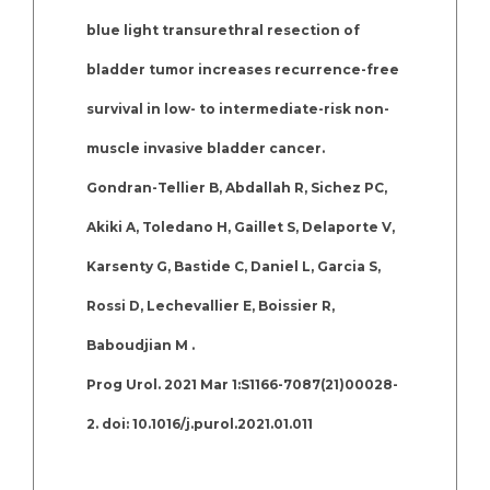
blue light transurethral resection of
bladder tumor increases recurrence-free
survival in low- to intermediate-risk non-
muscle invasive bladder cancer.
Gondran-Tellier B, Abdallah R, Sichez PC,
Akiki A, Toledano H, Gaillet S, Delaporte V,
Karsenty G, Bastide C, Daniel L, Garcia S,
Rossi D, Lechevallier E, Boissier R,
Baboudjian M .
Prog Urol. 2021 Mar 1:S1166-7087(21)00028-
2. doi: 10.1016/j.purol.2021.01.011