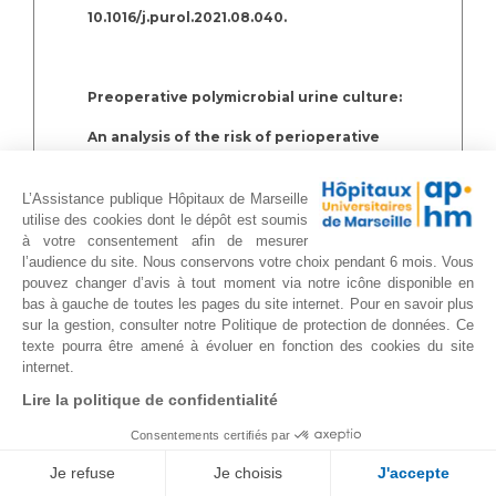
10.1016/j.purol.2021.08.040.
Preoperative polymicrobial urine culture:
An analysis of the risk of perioperative
urinary tract infection
L’Assistance publique Hôpitaux de Marseille
Breuleux C, Gondran-Tellier B, Guerin V,
utilise des cookies dont le dépôt est soumis
à votre consentement afin de mesurer
McManus R, Pauly V, Lechevallier E,
l’audience du site. Nous conservons votre choix pendant 6 mois. Vous
pouvez changer d’avis à tout moment via notre icône disponible en
Albanese J, Baboudjian M.
bas à gauche de toutes les pages du site internet. Pour en savoir plus
sur la gestion, consulter notre Politique de protection de données. Ce
Prog Urol. 2021 Sep 30:S1166-
texte pourra être amené à évoluer en fonction des cookies du site
internet.
7087(21)00450-4. doi:
Lire la politique de confidentialité
10.1016/j.purol.2021.09.002
Consentements certifiés par
Je refuse
Je choisis
J'accepte
Efficacy of HIVEC in patients with high-risk