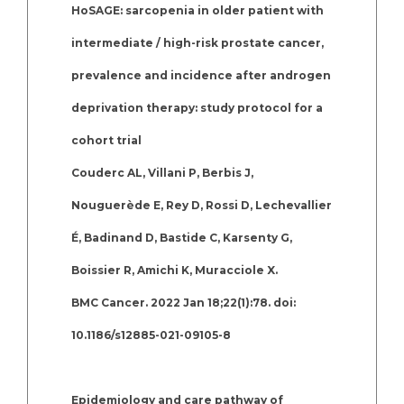
HoSAGE: sarcopenia in older patient with
intermediate / high-risk prostate cancer,
prevalence and incidence after androgen
deprivation therapy: study protocol for a
cohort trial
Couderc AL, Villani P, Berbis J,
Nouguerède E, Rey D, Rossi D, Lechevallier
É, Badinand D, Bastide C, Karsenty G,
Boissier R, Amichi K, Muracciole X.
BMC Cancer. 2022 Jan 18;22(1):78. doi:
10.1186/s12885-021-09105-8
Epidemiology and care pathway of