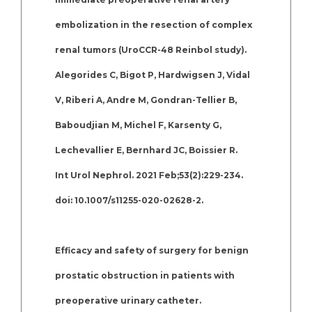
embolization in the resection of complex
renal tumors (UroCCR-48 Reinbol study).
Alegorides C, Bigot P, Hardwigsen J, Vidal
V, Riberi A, Andre M, Gondran-Tellier B,
Baboudjian M, Michel F, Karsenty G,
Lechevallier E, Bernhard JC, Boissier R.
Int Urol Nephrol. 2021 Feb;53(2):229-234.
doi: 10.1007/s11255-020-02628-2.
Efficacy and safety of surgery for benign
prostatic obstruction in patients with
preoperative urinary catheter.