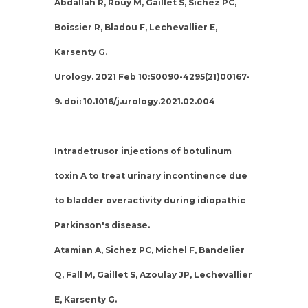
Abdallah R, Rouy M, Gaillet S, Sichez PC,
Boissier R, Bladou F, Lechevallier E,
Karsenty G.
Urology. 2021 Feb 10:S0090-4295(21)00167-
9. doi: 10.1016/j.urology.2021.02.004
Intradetrusor injections of botulinum
toxin A to treat urinary incontinence due
to bladder overactivity during idiopathic
Parkinson's disease.
Atamian A, Sichez PC, Michel F, Bandelier
Q, Fall M, Gaillet S, Azoulay JP, Lechevallier
E, Karsenty G.