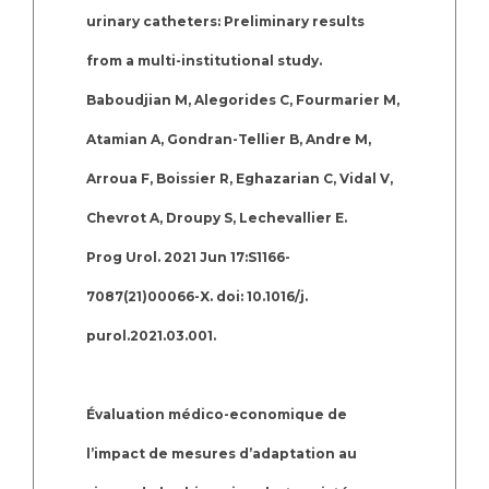
urinary catheters: Preliminary results
from a multi-institutional study.
Baboudjian M, Alegorides C, Fourmarier M,
Atamian A, Gondran-Tellier B, Andre M,
Arroua F, Boissier R, Eghazarian C, Vidal V,
Chevrot A, Droupy S, Lechevallier E.
Prog Urol. 2021 Jun 17:S1166-
7087(21)00066-X. doi: 10.1016/j.
purol.2021.03.001.
Évaluation médico-economique de
l’impact de mesures d’adaptation au