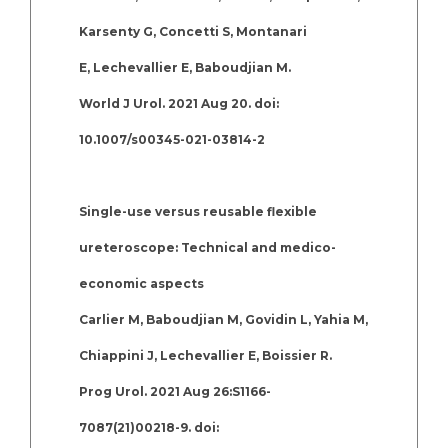
Karsenty G, Concetti S, Montanari
E, Lechevallier E, Baboudjian M.
World J Urol. 2021 Aug 20. doi:
10.1007/s00345-021-03814-2
Single-use versus reusable flexible
ureteroscope: Technical and medico-
economic aspects
Carlier M, Baboudjian M, Govidin L, Yahia M,
Chiappini J, Lechevallier E, Boissier R.
Prog Urol. 2021 Aug 26:S1166-
7087(21)00218-9. doi: