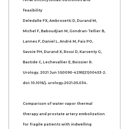
feasibility
Deledalle FX, Ambrosetti D, Durand M,
Michel F, Baboudjian M, Gondran-Tellier B,
Lannes F, Daniel L, André M, Fais PO,
Savoie PH, Durand X, Rossi D, Karsenty G,
Bastide C, Lechevallier E, Boissier R.
Urology. 2021 Jun 1:S0090-4295(21)00453-2.
doi: 10.1016/j. urology.2021.05.034.
Comparison of water vapor thermal
therapy and prostate artery embolization
for fragile patients with indwelling