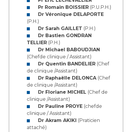
Pr Éric LECHEVALLIER
Les structures de recherche
Salon des familles
Pr Romain BOISSIER
(P.U.P.H.)
Transports sanitaires
Dr Véronique DELAPORTE
Vos droits, vos devoirs
(P.H.)
Écoles et Instituts de Formation
Dr Sarah GAILLET
(P.H.)
Dr Bastien GONDRAN
Handicap
TELLIER
(P.H.)
Plateforme des internes
Dr Michael BABOUDJIAN
Handi 13
(Chefde clinique / Assistant)
Dr Quentin BANDELIER
(Chef
Pôle Médecine Physique et Réadaptation
Professionnels de santé
de clinique /Assistant)
Accueil sourds et malentendants
Dr Raphaëlle DELONCA
(Chef
Charte Romain Jacob
Adresser un patient
de clinique /Assistant)
Mouvement Parcours Handicap 13
Dr Floriane MICHEL
(Chef de
Réseaux de soins
clinique /Assistant)
Adresser un examen au Laboratoire de Biologie
Dr Pauline PROYE
(chefde
Médicale
Activité physique
clinique / Assistant)
Radiologie / Imagerie
Dr Akram AKIKI
(Praticien
Cancérologie
attaché)