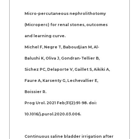
Micro-percutaneous nephrolithotomy
(Microperc) for renal stones, outcomes
and learning curve.
Michel F, Negre T, Baboudjian M, Al-
Balushi K, Oliva J, Gondran-Tellier B,
Sichez PC, Delaporte V, Gaillet S, Aikiki A,
Faure A, Karsenty G, Lechevallier E,
Boissier R.
Prog Urol. 2021 Feb;31(2):91-98. doi:
10.1016/j.purol.2020.03.006.
Continuous saline bladder irrigation after