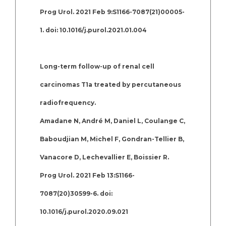
Prog Urol. 2021 Feb 9:S1166-7087(21)00005-
1. doi: 10.1016/j.purol.2021.01.004
Long-term follow-up of renal cell
carcinomas T1a treated by percutaneous
radiofrequency.
Amadane N, André M, Daniel L, Coulange C,
Baboudjian M, Michel F, Gondran-Tellier B,
Vanacore D, Lechevallier E, Boissier R.
Prog Urol. 2021 Feb 13:S1166-
7087(20)30599-6. doi:
10.1016/j.purol.2020.09.021