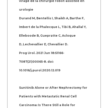
virage de la chirurgie robot-assistée en
urologie
Durand M, Bentellis I, Shaikh A, Barthe F,
Imbert de la Phalecque L, Tibi B, Ahallal Y,
Elleboode B, Guepratte C, Acloque
D, Lechevallier E, Chevallier D.
Prog Urol. 2021 Jun 18:S1166-
7087(21)00065-8. doi:
10.1016/j.purol.2020.12.019
Sunitinib Alone or After Nephrectomy for
Patients with Metastatic Renal Cell
Carcinoma: Is There Still a Role for