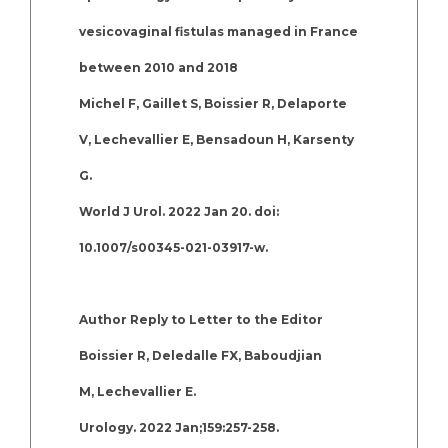
vesicovaginal fistulas managed in France
between 2010 and 2018
Michel F, Gaillet S, Boissier R, Delaporte
V, Lechevallier E, Bensadoun H, Karsenty
G.
World J Urol. 2022 Jan 20. doi:
10.1007/s00345-021-03917-w.
Author Reply to Letter to the Editor
Boissier R, Deledalle FX, Baboudjian
M, Lechevallier E.
Urology. 2022 Jan;159:257-258.