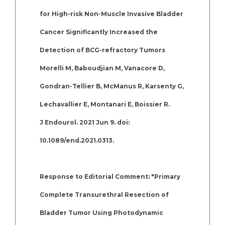
for High-risk Non-Muscle Invasive Bladder
Cancer Significantly Increased the
Detection of BCG-refractory Tumors
Morelli M, Baboudjian M, Vanacore D,
Gondran-Tellier B, McManus R, Karsenty G,
Lechavallier E, Montanari E, Boissier R.
J Endourol. 2021 Jun 9. doi:
10.1089/end.2021.0313.
Response to Editorial Comment: "Primary
Complete Transurethral Resection of
Bladder Tumor Using Photodynamic