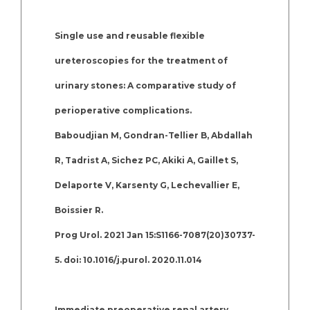
Single use and reusable flexible
ureteroscopies for the treatment of
urinary stones: A comparative study of
perioperative complications.
Baboudjian M, Gondran-Tellier B, Abdallah
R, Tadrist A, Sichez PC, Akiki A, Gaillet S,
Delaporte V, Karsenty G, Lechevallier E,
Boissier R.
Prog Urol. 2021 Jan 15:S1166-7087(20)30737-
5. doi: 10.1016/j.purol. 2020.11.014
Immediate preoperative renal artery