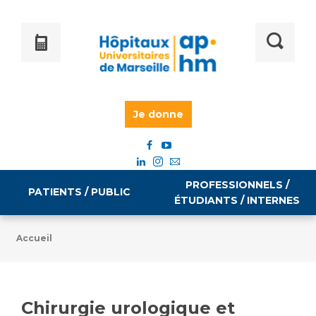
Je donne
PROFESSIONNELS /
PATIENTS / PUBLIC
ÉTUDIANTS / INTERNES
Accueil
Informations pratiques
Égalité professionnelle
Accès à votre dossier médical
Chirurgie urologique et
Emploi / formation
Tarifs