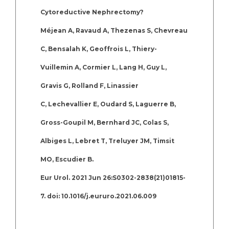
Cytoreductive Nephrectomy?
Méjean A, Ravaud A, Thezenas S, Chevreau
C, Bensalah K, Geoffrois L, Thiery-
Vuillemin A, Cormier L, Lang H, Guy L,
Gravis G, Rolland F, Linassier
C, Lechevallier E, Oudard S, Laguerre B,
Gross-Goupil M, Bernhard JC, Colas S,
Albiges L, Lebret T, Treluyer JM, Timsit
MO, Escudier B.
Eur Urol. 2021 Jun 26:S0302-2838(21)01815-
7. doi: 10.1016/j.eururo.2021.06.009