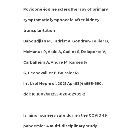
Povidone-iodine sclerotherapy of primary
symptomatic lymphocele after kidney
transplantation
Baboudjian M, Tadrist A, Gondran-Tellier B,
McManus R, Akiki A, Gaillet S, Delaporte V,
Carballeira A, Andre M, Karsenty
G, Lechevallier E, Boissier R.
Int Urol Nephrol. 2021 Apr;53(4):685-690.
doi: 10.1007/s11255-020-02709-2
Is minor surgery safe during the COVID-19
pandemic? A multi-disciplinary study