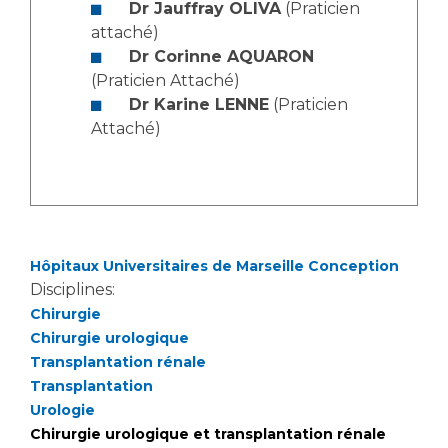
Les pôles d'activité médicale
Cancer
Dr Jauffray OLIVA
(Praticien
Anatomie et Cytologie Pathologiques
attaché)
Adresser un examen au Laboratoire d'Infectiologie
Dr Corinne AQUARON
(Praticien Attaché)
Médecine nucléaire
Centres de référence Maladies Rares
Dr Karine LENNE
(Praticien
Plateforme d'Expertise Maladies Rares
Attaché)
Maladies rares
Presse / Multimédia
Maternité Hôpital Nord
Communiqués de presse
Hôpitaux Universitaires de Marseille Conception
Dossiers de presse
Disciplines:
Médiathèque
Chirurgie
Vos représentants
Chirurgie urologique
Transplantation rénale
Fournisseurs
Transplantation
La Commission Des Usagers (CDU)
Urologie
Les Comités Locaux des Usagers
Rôles et missions
Chirurgie urologique et transplantation rénale
Le projet des usagers