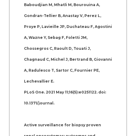
Baboudjian M, Mhatli M, Bourouina A,
Gondran-Tellier B, Anastay V, Perez L,
Proye P, Lavieille JP, Duchateau F, Agostini
A, Wazne Y, Sebag F, Foletti JM,
Chossegros C, Raoult D, Touati J,
Chagnaud C, Michel J, Bertrand B, Giovanni
A, Radulesco T, Sartor C, Fournier PE,
Lechevallier E.
PLoS One. 2021 May 11;16(5):e0251122. doi:
10.1371/journal.
Active surveillance for biopsy proven
renal oncocytomas: outcomes and