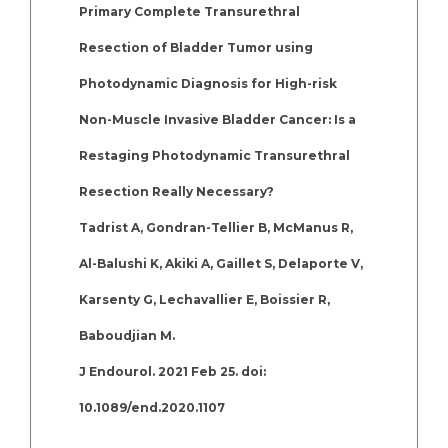
Primary Complete Transurethral
Resection of Bladder Tumor using
Photodynamic Diagnosis for High-risk
Non-Muscle Invasive Bladder Cancer: Is a
Restaging Photodynamic Transurethral
Resection Really Necessary?
Tadrist A, Gondran-Tellier B, McManus R,
Al-Balushi K, Akiki A, Gaillet S, Delaporte V,
Karsenty G, Lechavallier E, Boissier R,
Baboudjian M.
J Endourol. 2021 Feb 25. doi:
10.1089/end.2020.1107