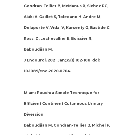
Gondran-Tellier B, McManus R, Sichez PC,
Akiki A, Gaillet S, Toledano H, Andre M,
Delaporte V, Vidal V, Karsenty G, Bastide C,
Rossi D, Lechevallier E, Boissier R,
Baboudjian M.
J Endourol. 2021 Jan;35(1):102-108. doi:
10.1089/end.2020.0704.
Miami Pouch: a Simple Technique for
Efficient Continent Cutaneous Urinary
Diversion
Baboudjian M, Gondran-Tellier B, Michel F,