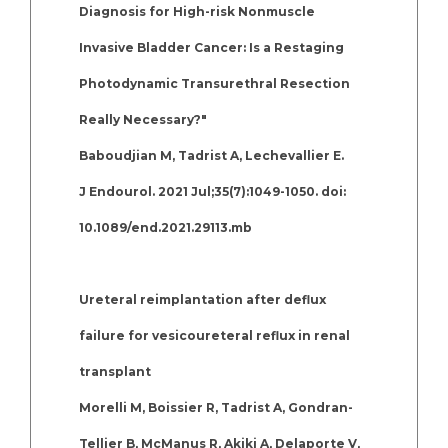
Diagnosis for High-risk Nonmuscle
Invasive Bladder Cancer: Is a Restaging
Photodynamic Transurethral Resection
Really Necessary?"
Baboudjian M, Tadrist A, Lechevallier E.
J Endourol. 2021 Jul;35(7):1049-1050. doi:
10.1089/end.2021.29113.mb
Ureteral reimplantation after deflux
failure for vesicoureteral reflux in renal
transplant
Morelli M, Boissier R, Tadrist A, Gondran-
Tellier B, McManus R, Akiki A, Delaporte V,