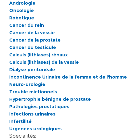
Liste des marchés conclus
Andrologie
Documents utiles
Oncologie
Robotique
Qualité
Cancer du rein
Cancer de la vessie
Nos indicateurs qualité et de sécurité des soins
Cancer de la prostate
Cancer du testicule
Calculs (lithiases) rénaux
Protection des données
Calculs (lithiases) de la vessie
Dialyse péritonéale
Incontinence Urinaire de la femme et de l'homme
Sécurité
Neuro-urologie
Trouble mictionnels
Hypertrophie bénigne de prostate
Pathologies prostatiques
Les recherches en santé à l’AP-HM
Infections urinaires
Infertilité
Urgences urologiques
Lieu de santé sans tabac
Spécialités: