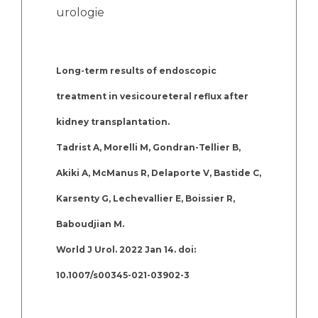
urologie
Long-term results of endoscopic
treatment in vesicoureteral reflux after
kidney transplantation.
Tadrist A, Morelli M, Gondran-Tellier B,
Akiki A, McManus R, Delaporte V, Bastide C,
Karsenty G, Lechevallier E, Boissier R,
Baboudjian M.
World J Urol. 2022 Jan 14. doi:
10.1007/s00345-021-03902-3