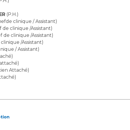
P.H.)
Maladies Rares
Plateforme d'Expertise
ER
(P.H.)
Maternité Hôpital Nord
Maladies Rares
efde clinique / Assistant)
 de clinique /Assistant)
 de clinique /Assistant)
clinique /Assistant)
nique / Assistant)
taché)
 attaché)
cien Attaché)
ttaché)
ption