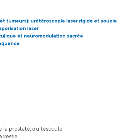
 et tumeurs): urétéroscopie laser rigide et souple
porisation laser
otulique et neuromodulation sacrée
réquence
e la prostate, du testicule
a vessie