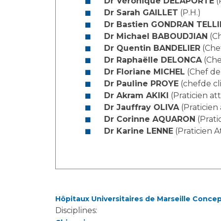
Dr Véronique DELAPORTE
(
Laïcité et cultes
Les structures de recherche
Dr Sarah GAILLET
(P.H.)
Les associations
Dr Bastien GONDRAN TELLI
Livret d'accueil
Dr Michael BABOUDJIAN
(Ch
Salon des familles
Dr Quentin BANDELIER
(Chef
Transports sanitaires
Dr Raphaëlle DELONCA
(Chef
Dr Floriane MICHEL
(Chef de 
Vos droits, vos devoirs
Dr Pauline PROYE
(chefde cli
Dr Akram AKIKI
(Praticien at
Dr Jauffray OLIVA
(Praticien
Dr Corinne AQUARON
(Prati
Dr Karine LENNE
(Praticien A
Hôpitaux Universitaires de Marseille Conce
Disciplines: