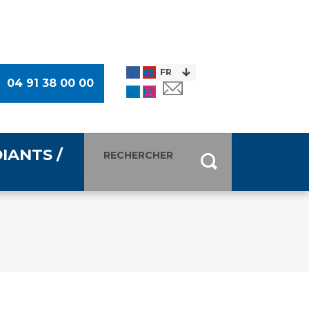
04 91 38 00 00
IANTS /
entants
ultimédia
 Des Usagers (CDU)
de presse
ocaux des Usagers
esse
usagers