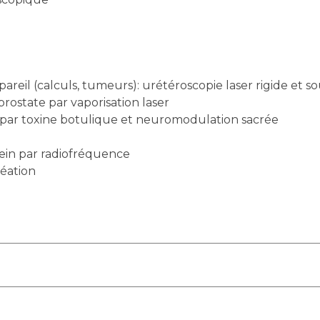
areil (calculs, tumeurs): urétéroscopie laser rigide et s
ostate par vaporisation laser
 par toxine botulique et neuromodulation sacrée
ein par radiofréquence
réation