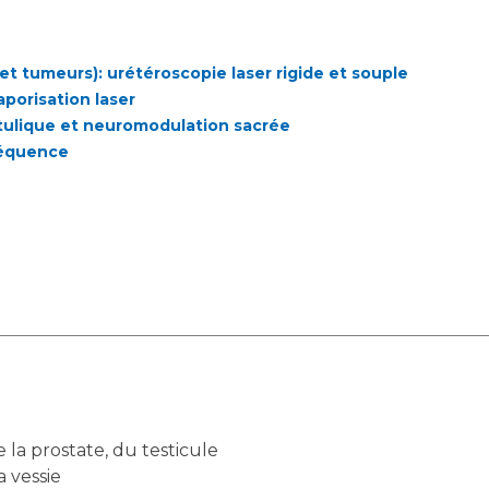
 et tumeurs): urétéroscopie laser rigide et souple
porisation laser
otulique et neuromodulation sacrée
réquence
e la prostate, du testicule
a vessie