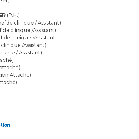
P.H.)
Maladies Rares
Plateforme d'Expertise
ER
(P.H.)
Maternité Hôpital Nord
Maladies Rares
efde clinique / Assistant)
 de clinique /Assistant)
 de clinique /Assistant)
clinique /Assistant)
nique / Assistant)
taché)
 attaché)
cien Attaché)
ttaché)
ption