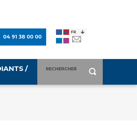
04 91 38 00 00
IANTS /
entants
ultimédia
 Des Usagers (CDU)
de presse
ocaux des Usagers
esse
usagers