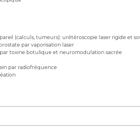
areil (calculs, tumeurs): urétéroscopie laser rigide et s
ostate par vaporisation laser
 par toxine botulique et neuromodulation sacrée
ein par radiofréquence
réation