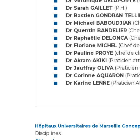
Dr Véronique DELAPORTE
(
Laïcité et cultes
Les structures de recherche
Dr Sarah GAILLET
(P.H.)
Les associations
Dr Bastien GONDRAN TELLI
Livret d'accueil
Dr Michael BABOUDJIAN
(Ch
Salon des familles
Dr Quentin BANDELIER
(Chef
Transports sanitaires
Dr Raphaëlle DELONCA
(Chef
Dr Floriane MICHEL
(Chef de 
Vos droits, vos devoirs
Dr Pauline PROYE
(chefde cli
Dr Akram AKIKI
(Praticien at
Dr Jauffray OLIVA
(Praticien
Dr Corinne AQUARON
(Prati
Dr Karine LENNE
(Praticien A
Hôpitaux Universitaires de Marseille Conce
Disciplines: