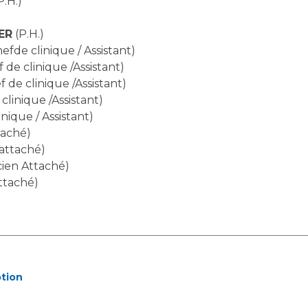
P.H.)
Maladies Rares
Plateforme d'Expertise
ER
(P.H.)
Maternité Hôpital Nord
Maladies Rares
efde clinique / Assistant)
 de clinique /Assistant)
 de clinique /Assistant)
clinique /Assistant)
nique / Assistant)
taché)
 attaché)
cien Attaché)
ttaché)
ption