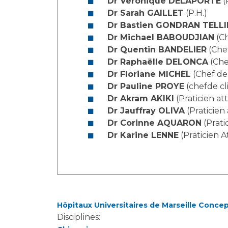
Dr Véronique DELAPORTE
(
Laïcité et cultes
Les structures de recherche
Dr Sarah GAILLET
(P.H.)
Les associations
Dr Bastien GONDRAN TELLI
Livret d'accueil
Dr Michael BABOUDJIAN
(Ch
Salon des familles
Dr Quentin BANDELIER
(Chef
Transports sanitaires
Dr Raphaëlle DELONCA
(Chef
Dr Floriane MICHEL
(Chef de 
Vos droits, vos devoirs
Dr Pauline PROYE
(chefde cli
Dr Akram AKIKI
(Praticien at
Dr Jauffray OLIVA
(Praticien
Dr Corinne AQUARON
(Prati
Dr Karine LENNE
(Praticien A
Hôpitaux Universitaires de Marseille Conce
Disciplines: