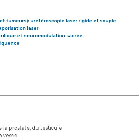
 et tumeurs): urétéroscopie laser rigide et souple
porisation laser
otulique et neuromodulation sacrée
réquence
e la prostate, du testicule
a vessie