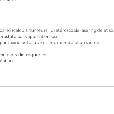
areil (calculs, tumeurs): urétéroscopie laser rigide et s
ostate par vaporisation laser
 par toxine botulique et neuromodulation sacrée
ein par radiofréquence
réation