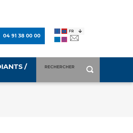
04 91 38 00 00
IANTS /
entants
ultimédia
 Des Usagers (CDU)
de presse
ocaux des Usagers
esse
usagers