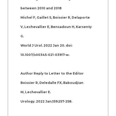
between 2010 and 2018
Michel F, Gaillet S, Boissier R, Delaporte
V, Lechevallier E, Bensadoun H, Karsenty
G.
World J Urol. 2022 Jan 20. doi:
10.1007/s00345-021-03917-w.
Author Reply to Letter to the Editor
Boissier R, Deledalle FX, Baboudjian
M, Lechevallier E.
Urology. 2022 Jan;159:257-258.