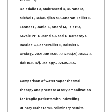
Deledalle FX, Ambrosetti D, Durand M,
Michel F, Baboudjian M, Gondran-Tellier B,
Lannes F, Daniel L, André M, Fais PO,
Savoie PH, Durand X, Rossi D, Karsenty G,
Bastide C, Lechevallier E, Boissier R.
Urology. 2021 Jun 1:S0090-4295(21)00453-2.
doi: 10.1016/j. urology.2021.05.034.
Comparison of water vapor thermal
therapy and prostate artery embolization
for fragile patients with indwelling
urinary catheters: Preliminary results