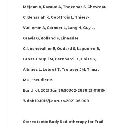
Méjean A, Ravaud A, Thezenas S, Chevreau
C, Bensalah K, Geoffrois L, Thiery-
Vuillemin A, Cormier L, Lang H, Guy L,
Gravis G, Rolland F, Linassier
C, Lechevallier E, Oudard S, Laguerre B,
Gross-Goupil M, Bernhard JC, Colas S,
Albiges L, Lebret T, Treluyer JM, Timsit
MO, Escudier B.
Eur Urol. 2021 Jun 26:S0302-2838(21)01815-
7. doi: 10.1016/j.eururo.2021.06.009
Stereotactic Body Radiotherapy for Frail