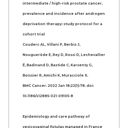
intermediate / high-risk prostate cancer,
prevalence and incidence after androgen
deprivation therapy: study protocol for a
cohort trial
Couderc AL, Villani P, Berbis J,
Nouguerède E, Rey D, Rossi D, Lechevallier
É, Badinand D, Bastide C, Karsenty G,
Boissier R, Amichi K, Muracciole X.
BMC Cancer. 2022 Jan 18;22(1):78. doi:
10.1186/s12885-021-09105-8
Epidemiology and care pathway of
vesicovaginal fistulas managed in France