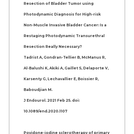
Resection of Bladder Tumor using
Photodynamic Diagnosis for High-risk
Non-Muscle Invasive Bladder Cancer: Is a
Restaging Photodynamic Transurethral
Resection Really Necessary?
Tadrist A, Gondran-Tellier B, McManus R,
Al-Balushi K, Akiki A, Gaillet S, Delaporte V,
Karsenty G, Lechavallier E, Boissier R,
Baboudjian M.
J Endourol. 2021 Feb 25. doi:
10.1089/end.2020.1107
Povidone-iodine sclerotherapy of primary