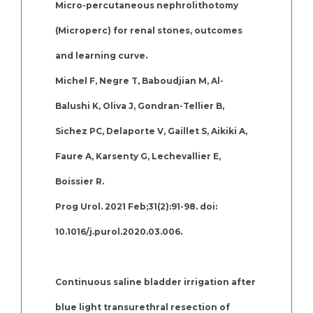
Micro-percutaneous nephrolithotomy
(Microperc) for renal stones, outcomes
and learning curve.
Michel F, Negre T, Baboudjian M, Al-
Balushi K, Oliva J, Gondran-Tellier B,
Sichez PC, Delaporte V, Gaillet S, Aikiki A,
Faure A, Karsenty G, Lechevallier E,
Boissier R.
Prog Urol. 2021 Feb;31(2):91-98. doi:
10.1016/j.purol.2020.03.006.
Continuous saline bladder irrigation after
blue light transurethral resection of