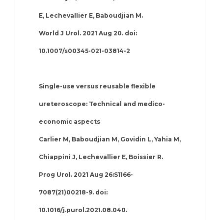
E, Lechevallier E, Baboudjian M.
World J Urol. 2021 Aug 20. doi:
10.1007/s00345-021-03814-2
Single-use versus reusable flexible
ureteroscope: Technical and medico-
economic aspects
Carlier M, Baboudjian M, Govidin L, Yahia M,
Chiappini J, Lechevallier E, Boissier R.
Prog Urol. 2021 Aug 26:S1166-
7087(21)00218-9. doi:
10.1016/j.purol.2021.08.040.