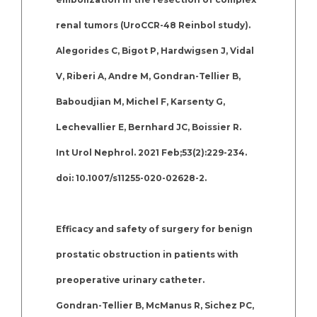
renal tumors (UroCCR-48 Reinbol study).
Alegorides C, Bigot P, Hardwigsen J, Vidal
V, Riberi A, Andre M, Gondran-Tellier B,
Baboudjian M, Michel F, Karsenty G,
Lechevallier E, Bernhard JC, Boissier R.
Int Urol Nephrol. 2021 Feb;53(2):229-234.
doi: 10.1007/s11255-020-02628-2.
Efficacy and safety of surgery for benign
prostatic obstruction in patients with
preoperative urinary catheter.
Gondran-Tellier B, McManus R, Sichez PC,