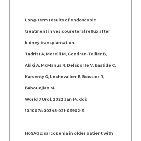
Long-term results of endoscopic
treatment in vesicoureteral reflux after
kidney transplantation.
Tadrist A, Morelli M, Gondran-Tellier B,
Akiki A, McManus R, Delaporte V, Bastide C,
Karsenty G, Lechevallier E, Boissier R,
Baboudjian M.
World J Urol. 2022 Jan 14. doi:
10.1007/s00345-021-03902-3
HoSAGE: sarcopenia in older patient with