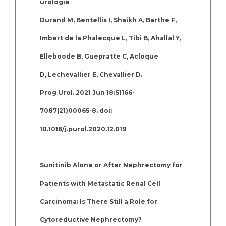
urologie
Durand M, Bentellis I, Shaikh A, Barthe F,
Imbert de la Phalecque L, Tibi B, Ahallal Y,
Elleboode B, Guepratte C, Acloque
D, Lechevallier E, Chevallier D.
Prog Urol. 2021 Jun 18:S1166-
7087(21)00065-8. doi:
10.1016/j.purol.2020.12.019
Sunitinib Alone or After Nephrectomy for
Patients with Metastatic Renal Cell
Carcinoma: Is There Still a Role for
Cytoreductive Nephrectomy?