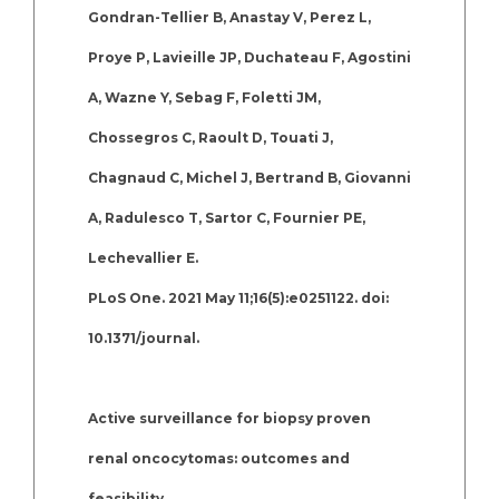
Gondran-Tellier B, Anastay V, Perez L,
Proye P, Lavieille JP, Duchateau F, Agostini
A, Wazne Y, Sebag F, Foletti JM,
Chossegros C, Raoult D, Touati J,
Chagnaud C, Michel J, Bertrand B, Giovanni
A, Radulesco T, Sartor C, Fournier PE,
Lechevallier E.
PLoS One. 2021 May 11;16(5):e0251122. doi:
10.1371/journal.
Active surveillance for biopsy proven
renal oncocytomas: outcomes and
feasibility