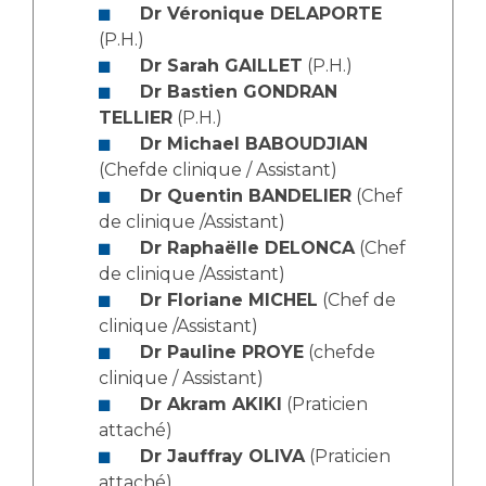
Les structures de recherche
Salon des familles
Dr Véronique DELAPORTE
Transports sanitaires
(P.H.)
Dr Sarah GAILLET
(P.H.)
Vos droits, vos devoirs
Écoles et Instituts de Formation
Dr Bastien GONDRAN
TELLIER
(P.H.)
Dr Michael BABOUDJIAN
Handicap
Plateforme des internes
(Chefde clinique / Assistant)
Dr Quentin BANDELIER
(Chef
Handi 13
de clinique /Assistant)
Pôle Médecine Physique et Réadaptation
Dr Raphaëlle DELONCA
(Chef
Professionnels de santé
Accueil sourds et malentendants
de clinique /Assistant)
Charte Romain Jacob
Dr Floriane MICHEL
(Chef de
Adresser un patient
clinique /Assistant)
Mouvement Parcours Handicap 13
Réseaux de soins
Dr Pauline PROYE
(chefde
Adresser un examen au Laboratoire de Biologie
clinique / Assistant)
Médicale
Dr Akram AKIKI
(Praticien
Activité physique
Radiologie / Imagerie
attaché)
Cancérologie
Dr Jauffray OLIVA
(Praticien
attaché)