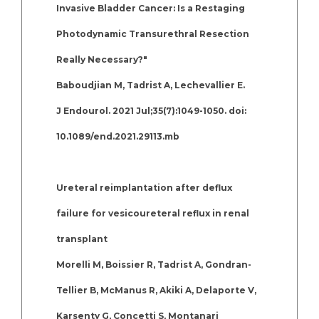
Invasive Bladder Cancer: Is a Restaging
Photodynamic Transurethral Resection
Really Necessary?"
Baboudjian M, Tadrist A, Lechevallier E.
J Endourol. 2021 Jul;35(7):1049-1050. doi:
10.1089/end.2021.29113.mb
Ureteral reimplantation after deflux
failure for vesicoureteral reflux in renal
transplant
Morelli M, Boissier R, Tadrist A, Gondran-
Tellier B, McManus R, Akiki A, Delaporte V,
Karsenty G, Concetti S, Montanari