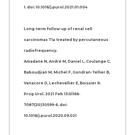
1. doi: 10.1016/j.purol.2021.01.004
Long-term follow-up of renal cell
carcinomas T1a treated by percutaneous
radiofrequency.
Amadane N, André M, Daniel L, Coulange C,
Baboudjian M, Michel F, Gondran-Tellier B,
Vanacore D, Lechevallier E, Boissier R.
Prog Urol. 2021 Feb 13:S1166-
7087(20)30599-6. doi:
10.1016/j.purol.2020.09.021