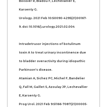
Boissier R, Bladou F, Lechevallier E,
Karsenty G.
Urology. 2021 Feb 10:S0090-4295(21)00167-
9. doi: 10.1016/j.urology.2021.02.004
Intradetrusor injections of botulinum
toxin A to treat urinary incontinence due
to bladder overactivity during idiopathic
Parkinson's disease.
Atamian A, Sichez PC, Michel F, Bandelier
Q, Fall M, Gaillet S, Azoulay JP, Lechevallier
E, Karsenty G.
Prog Urol. 2021 Feb 9:S1166-7087(21)00005-