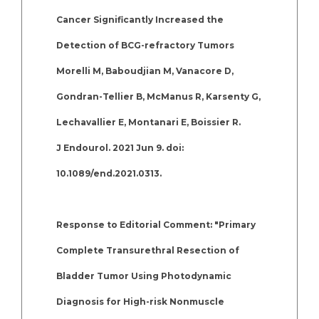
Cancer Significantly Increased the
Detection of BCG-refractory Tumors
Morelli M, Baboudjian M, Vanacore D,
Gondran-Tellier B, McManus R, Karsenty G,
Lechavallier E, Montanari E, Boissier R.
J Endourol. 2021 Jun 9. doi:
10.1089/end.2021.0313.
Response to Editorial Comment: "Primary
Complete Transurethral Resection of
Bladder Tumor Using Photodynamic
Diagnosis for High-risk Nonmuscle