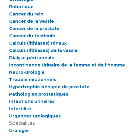
Liste des marchés conclus
Robotique
Documents utiles
Cancer du rein
Qualité
Cancer de la vessie
Cancer de la prostate
Cancer du testicule
Nos indicateurs qualité et de sécurité des soins
Calculs (lithiases) rénaux
Calculs (lithiases) de la vessie
Dialyse péritonéale
Protection des données
Incontinence Urinaire de la femme et de l'homme
Neuro-urologie
Trouble mictionnels
Sécurité
Hypertrophie bénigne de prostate
Pathologies prostatiques
Infections urinaires
Les recherches en santé à l’AP-HM
Infertilité
Urgences urologiques
Spécialités:
Lieu de santé sans tabac
Urologie