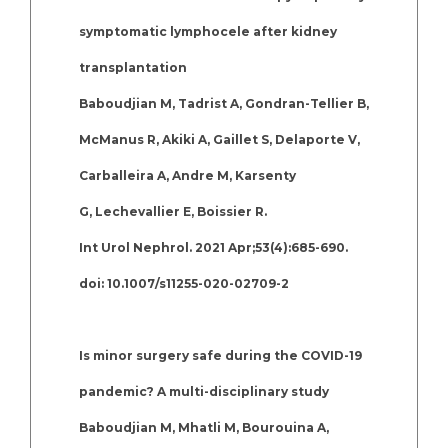
symptomatic lymphocele after kidney
transplantation
Baboudjian M, Tadrist A, Gondran-Tellier B,
McManus R, Akiki A, Gaillet S, Delaporte V,
Carballeira A, Andre M, Karsenty
G, Lechevallier E, Boissier R.
Int Urol Nephrol. 2021 Apr;53(4):685-690.
doi: 10.1007/s11255-020-02709-2
Is minor surgery safe during the COVID-19
pandemic? A multi-disciplinary study
Baboudjian M, Mhatli M, Bourouina A,