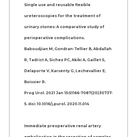
Single use and reusable flexible
ureteroscopies for the treatment of
urinary stones: A comparative study of
perioperative complications.
Baboudjian M, Gondran-Tellier B, Abdallah
R, Tadrist A, Sichez PC, Akiki A, Gaillet S,
Delaporte V, Karsenty G, Lechevallier E,
Boissier R.
Prog Urol. 2021 Jan 15:S1166-7087(20)30737-
5. doi: 10.1016/j.purol. 2020.11.014
Immediate preoperative renal artery
embolization in the resection of complex