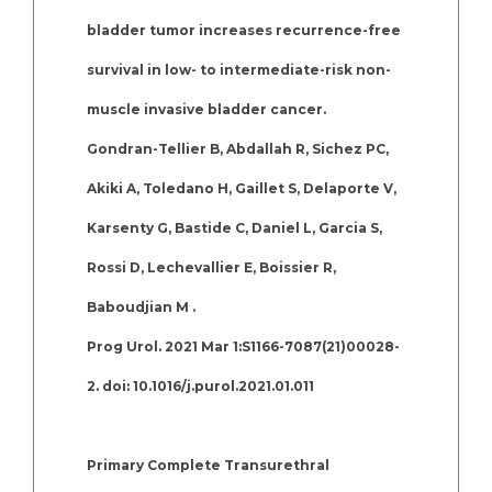
bladder tumor increases recurrence-free
survival in low- to intermediate-risk non-
muscle invasive bladder cancer.
Gondran-Tellier B, Abdallah R, Sichez PC,
Akiki A, Toledano H, Gaillet S, Delaporte V,
Karsenty G, Bastide C, Daniel L, Garcia S,
Rossi D, Lechevallier E, Boissier R,
Baboudjian M .
Prog Urol. 2021 Mar 1:S1166-7087(21)00028-
2. doi: 10.1016/j.purol.2021.01.011
Primary Complete Transurethral