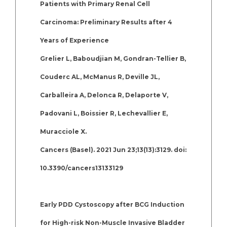
Patients with Primary Renal Cell
Carcinoma: Preliminary Results after 4
Years of Experience
Grelier L, Baboudjian M, Gondran-Tellier B,
Couderc AL, McManus R, Deville JL,
Carballeira A, Delonca R, Delaporte V,
Padovani L, Boissier R, Lechevallier E,
Muracciole X.
Cancers (Basel). 2021 Jun 23;13(13):3129. doi:
10.3390/cancers13133129
Early PDD Cystoscopy after BCG Induction
for High-risk Non-Muscle Invasive Bladder