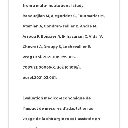
from a multi-institutional study.
Baboudjian M, Alegorides C, Fourmarier M,
Atamian A, Gondran-Tellier B, Andre M,
Arroua F, Boissier R, Eghazarian C, Vidal V,
Chevrot A, Droupy S, Lechevallier E.
Prog Urol. 2021 Jun 17:S1166-
7087(21)00066-X. doi: 10.1016/j.
purol.2021.03.001.
Évaluation médico-economique de
l’impact de mesures d’adaptation au
virage de la chirurgie robot-assistée en