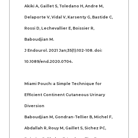
Akiki A, Gaillet S, Toledano H, Andre M,
Delaporte V, Vidal V, Karsenty G, Bastide C,
Rossi D, Lechevallier E, Boissier R,
Baboudjian M.
J Endourol. 2021 Jan;35(1):102-108. doi:
10.1089/end.2020.0704.
Miami Pouch: a Simple Technique for
Efficient Continent Cutaneous Urinary
Diversion
Baboudjian M, Gondran-Tellier B, Michel F,
Abdallah R, Rouy M, Gaillet S, Sichez PC,