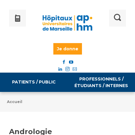
Je donne
PROFESSIONNELS /
PATIENTS / PUBLIC
ÉTUDIANTS / INTERNES
Accueil
Informations pratiques
Égalité professionnelle
Accès à votre dossier médical
Andrologie
Emploi / formation
Tarifs