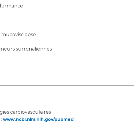
rformance
a mucoviscidose
umeurs surrénaliennes
ies cardiovasculaires
 :
www.ncbi.nlm.nih.gov/pubmed