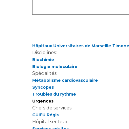
Laïcité et cultes
Les structures de recherche
Les associations
Livret d'accueil
Salon des familles
Transports sanitaires
Vos droits, vos devoirs
Hôpitaux Universitaires de Marseille Timon
Disciplines:
Biochimie
Biologie moléculaire
Spécialités:
Métabolisme cardiovasculaire
Syncopes
Troubles du rythme
Urgences
Chefs de services:
GUIEU Régis
Hôpital secteur:
Services adultes