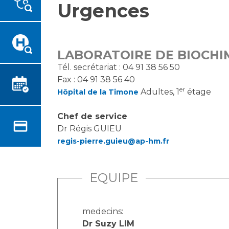
Urgences
Emplois paramédicaux
Vous accompagnez, vous
rendez visite à un patient
Emplois administratifs
Vous allez être hospitalisé(e)
Emplois médicaux
Vous avez un examen
Espace Formation
LABORATOIRE DE BIOCHIM
d'imagerie ou de radiologie à
Étudiants hospitaliers
Tél. secrétariat : 04 91 38 56 50
réaliser
Fax : 04 91 38 56 40
Emplois techniques et
Vous avez une analyse à
er
Adultes, 1
étage
médico-techniques
Hôpital de la Timone
réaliser
Emplois divers
Vous venez en consultation
Chef de service
Emplois socio-éducatifs
myaphm, votre espace
Dr Régis GUIEU
Statuts
santé en ligne
regis-pierre.guieu@ap-hm.fr
Stages paramédicaux
Infos COVID-19
EQUIPE
Chercheurs
Vivre ensemble à l'hôpital
medecins:
La recherche clinique à l'AP-
Culture à l'hôpital
Dr Suzy LIM
HM