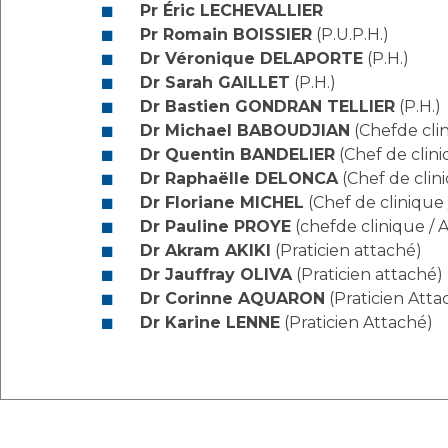
Pr Éric LECHEVALLIER
Pr Romain BOISSIER
(P.U.P.H.)
Dr Véronique DELAPORTE
(P.H.)
Dr Sarah GAILLET
(P.H.)
Dr Bastien GONDRAN TELLIER
(P.H.)
Dr Michael BABOUDJIAN
(Chefde clin
Dr Quentin BANDELIER
(Chef de clini
Dr Raphaëlle DELONCA
(Chef de clini
Dr Floriane MICHEL
(Chef de clinique 
Dr Pauline PROYE
(chefde clinique / A
Dr Akram AKIKI
(Praticien attaché)
Dr Jauffray OLIVA
(Praticien attaché)
Dr Corinne AQUARON
(Praticien Atta
Dr Karine LENNE
(Praticien Attaché)