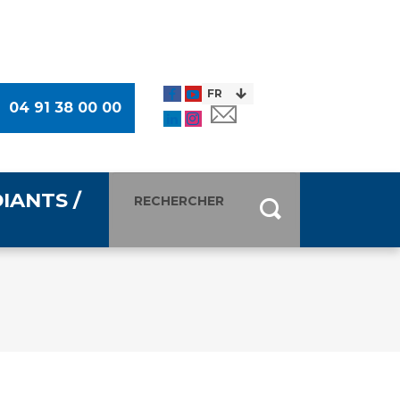
04 91 38 00 00
IANTS /
entants
ultimédia
 Des Usagers (CDU)
de presse
ocaux des Usagers
esse
usagers