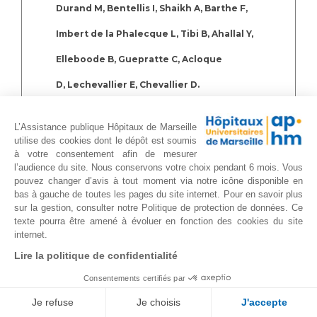
Durand M, Bentellis I, Shaikh A, Barthe F,
Imbert de la Phalecque L, Tibi B, Ahallal Y,
Elleboode B, Guepratte C, Acloque
D, Lechevallier E, Chevallier D.
Prog Urol. 2021 Jun 18:S1166-
L’Assistance publique Hôpitaux de Marseille
7087(21)00065-8. doi:
utilise des cookies dont le dépôt est soumis
à votre consentement afin de mesurer
10.1016/j.purol.2020.12.019
l’audience du site. Nous conservons votre choix pendant 6 mois. Vous
pouvez changer d’avis à tout moment via notre icône disponible en
bas à gauche de toutes les pages du site internet. Pour en savoir plus
sur la gestion, consulter notre Politique de protection de données. Ce
Sunitinib Alone or After Nephrectomy for
texte pourra être amené à évoluer en fonction des cookies du site
internet.
Patients with Metastatic Renal Cell
Lire la politique de confidentialité
Carcinoma: Is There Still a Role for
Consentements certifiés par
Cytoreductive Nephrectomy?
Je refuse
Je choisis
J'accepte
Méjean A, Ravaud A, Thezenas S, Chevreau