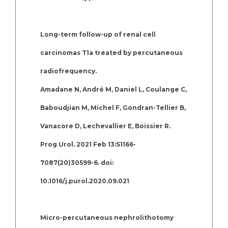
Long-term follow-up of renal cell
carcinomas T1a treated by percutaneous
radiofrequency.
Amadane N, André M, Daniel L, Coulange C,
Baboudjian M, Michel F, Gondran-Tellier B,
Vanacore D, Lechevallier E, Boissier R.
Prog Urol. 2021 Feb 13:S1166-
7087(20)30599-6. doi:
10.1016/j.purol.2020.09.021
Micro-percutaneous nephrolithotomy