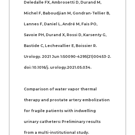
Deledalle FX, Ambrosetti D, Durand M,
Michel F, Baboudjian M, Gondran-Tellier B,
Lannes F, Daniel L, André M, Fais PO,
Savoie PH, Durand X, Rossi D, Karsenty G,
Bastide C, Lechevallier E, Boissier R.
Urology. 2021 Jun 1:S0090-4295(21)00453-2.
doi: 10.1016/j. urology.2021.05.034.
Comparison of water vapor thermal
therapy and prostate artery embolization
for fragile patients with indwelling
urinary catheters: Preliminary results
from a multi-institutional study.