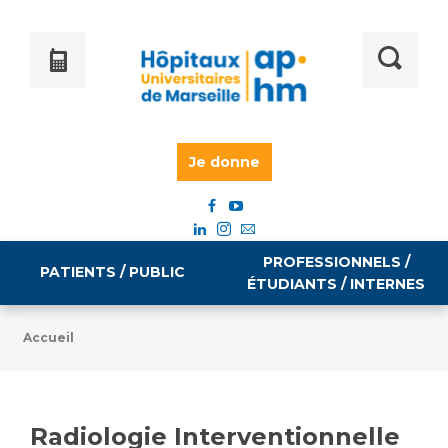
Je donne
PROFESSIONNELS /
PATIENTS / PUBLIC
ÉTUDIANTS / INTERNES
Accueil
Informations pratiques
Égalité professionnelle
Accès à votre dossier médical
Radiologie Interventionnelle
Emploi / formation
Tarifs