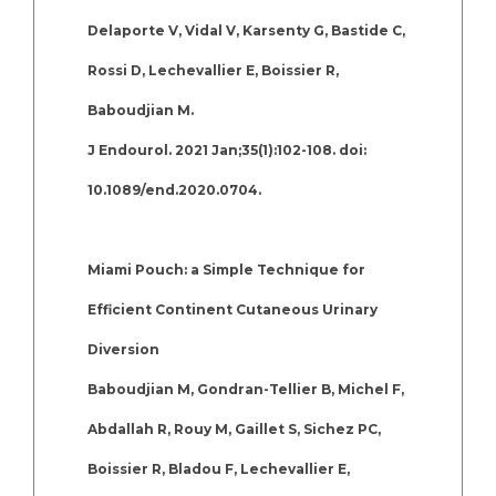
Delaporte V, Vidal V, Karsenty G, Bastide C,
Rossi D, Lechevallier E, Boissier R,
Baboudjian M.
J Endourol. 2021 Jan;35(1):102-108. doi:
10.1089/end.2020.0704.
Miami Pouch: a Simple Technique for
Efficient Continent Cutaneous Urinary
Diversion
Baboudjian M, Gondran-Tellier B, Michel F,
Abdallah R, Rouy M, Gaillet S, Sichez PC,
Boissier R, Bladou F, Lechevallier E,