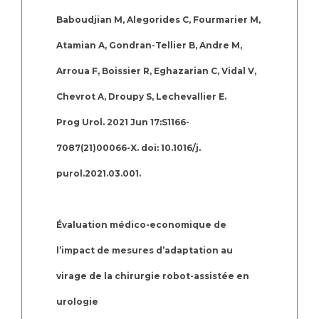
Baboudjian M, Alegorides C, Fourmarier M,
Atamian A, Gondran-Tellier B, Andre M,
Arroua F, Boissier R, Eghazarian C, Vidal V,
Chevrot A, Droupy S, Lechevallier E.
Prog Urol. 2021 Jun 17:S1166-
7087(21)00066-X. doi: 10.1016/j.
purol.2021.03.001.
Évaluation médico-economique de
l’impact de mesures d’adaptation au
virage de la chirurgie robot-assistée en
urologie