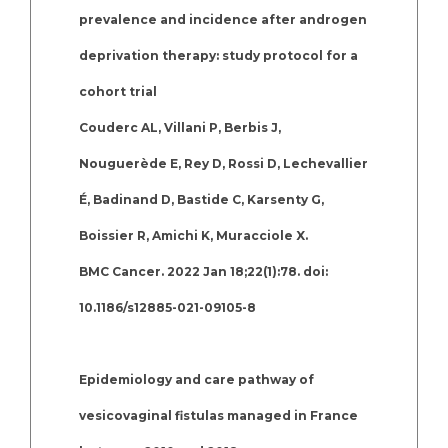
prevalence and incidence after androgen
deprivation therapy: study protocol for a
cohort trial
Couderc AL, Villani P, Berbis J,
Nouguerède E, Rey D, Rossi D, Lechevallier
É, Badinand D, Bastide C, Karsenty G,
Boissier R, Amichi K, Muracciole X.
BMC Cancer. 2022 Jan 18;22(1):78. doi:
10.1186/s12885-021-09105-8
Epidemiology and care pathway of
vesicovaginal fistulas managed in France