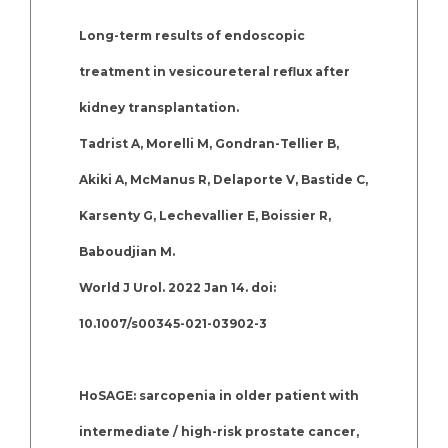
Long-term results of endoscopic
treatment in vesicoureteral reflux after
kidney transplantation.
Tadrist A, Morelli M, Gondran-Tellier B,
Akiki A, McManus R, Delaporte V, Bastide C,
Karsenty G, Lechevallier E, Boissier R,
Baboudjian M.
World J Urol. 2022 Jan 14. doi:
10.1007/s00345-021-03902-3
HoSAGE: sarcopenia in older patient with
intermediate / high-risk prostate cancer,