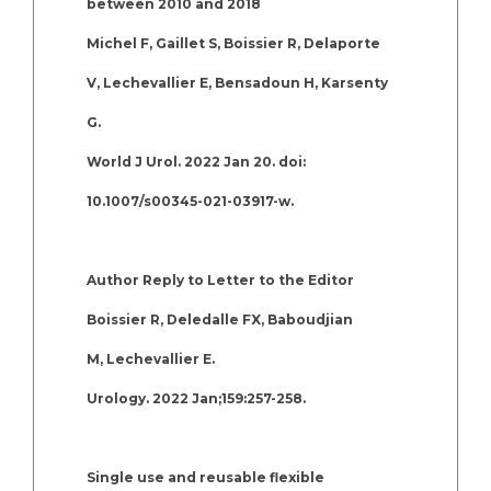
between 2010 and 2018
Michel F, Gaillet S, Boissier R, Delaporte
V, Lechevallier E, Bensadoun H, Karsenty
G.
World J Urol. 2022 Jan 20. doi:
10.1007/s00345-021-03917-w.
Author Reply to Letter to the Editor
Boissier R, Deledalle FX, Baboudjian
M, Lechevallier E.
Urology. 2022 Jan;159:257-258.
Single use and reusable flexible