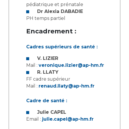
Les pôles d'activité médicale
Cancer
pédiatrique et prénatale
Anatomie et Cytologie Pathologiques
Dr Alexia DABADIE
Adresser un examen au Laboratoire d'Infectiologie
PH temps partiel
Médecine nucléaire
Centres de référence Maladies Rares
Encadrement :
Plateforme d'Expertise Maladies Rares
Maladies rares
Cadres supérieurs de santé :
Presse / Multimédia
V. LIZIER
Mail :
veronique.lizier@ap-hm.fr
Maternité Hôpital Nord
Communiqués de presse
R. LLATY
Dossiers de presse
FF cadre supérieur
Médiathèque
Mail :
renaud.llaty@ap-hm.fr
Vos représentants
Cadre de santé :
Fournisseurs
La Commission Des Usagers (CDU)
Julie CAPEL
Email :
julie.capel@ap-hm.fr
Les Comités Locaux des Usagers
Rôles et missions
Le projet des usagers