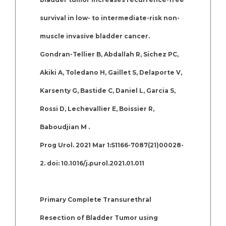
survival in low- to intermediate-risk non-
muscle invasive bladder cancer.
Gondran-Tellier B, Abdallah R, Sichez PC,
Akiki A, Toledano H, Gaillet S, Delaporte V,
Karsenty G, Bastide C, Daniel L, Garcia S,
Rossi D, Lechevallier E, Boissier R,
Baboudjian M .
Prog Urol. 2021 Mar 1:S1166-7087(21)00028-
2. doi: 10.1016/j.purol.2021.01.011
Primary Complete Transurethral
Resection of Bladder Tumor using