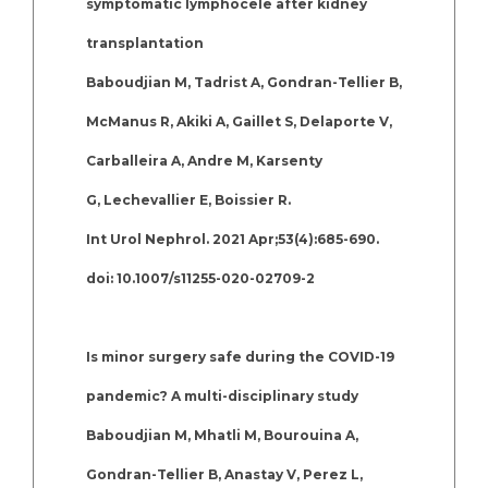
symptomatic lymphocele after kidney
transplantation
Baboudjian M, Tadrist A, Gondran-Tellier B,
McManus R, Akiki A, Gaillet S, Delaporte V,
Carballeira A, Andre M, Karsenty
G, Lechevallier E, Boissier R.
Int Urol Nephrol. 2021 Apr;53(4):685-690.
doi: 10.1007/s11255-020-02709-2
Is minor surgery safe during the COVID-19
pandemic? A multi-disciplinary study
Baboudjian M, Mhatli M, Bourouina A,
Gondran-Tellier B, Anastay V, Perez L,