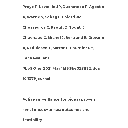
Proye P, Lavieille JP, Duchateau F, Agostini
A, Wazne Y, Sebag F, Foletti JM,
Chossegros C, Raoult D, Touati J,
Chagnaud C, Michel J, Bertrand B, Giovanni
A, Radulesco T, Sartor C, Fournier PE,
Lechevallier E.
PLoS One. 2021 May 11;16(5):e0251122. doi:
10.1371/journal.
Active surveillance for biopsy proven
renal oncocytomas: outcomes and
feasibility