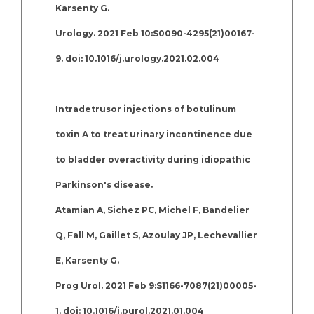
Karsenty G.
Urology. 2021 Feb 10:S0090-4295(21)00167-
9. doi: 10.1016/j.urology.2021.02.004
Intradetrusor injections of botulinum
toxin A to treat urinary incontinence due
to bladder overactivity during idiopathic
Parkinson's disease.
Atamian A, Sichez PC, Michel F, Bandelier
Q, Fall M, Gaillet S, Azoulay JP, Lechevallier
E, Karsenty G.
Prog Urol. 2021 Feb 9:S1166-7087(21)00005-
1. doi: 10.1016/j.purol.2021.01.004