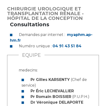
CHIRURGIE UROLOGIQUE ET
TRANSPLANTATION RÉNALE -
HÔPITAL DE LA CONCEPTION
Consultations
Demandes par internet :
myaphm.ap-
hm.fr
Numéro unique :
04 91 43 51 84
EQUIPE
medecins:
Pr Gilles KARSENTY
(Chef de
service)
Pr Éric LECHEVALLIER
Pr Romain BOISSIER
(P.U.P.H.)
Dr Véronique DELAPORTE