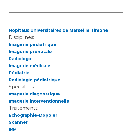
Liste des marchés conclus
Documents utiles
Qualité
Hôpitaux Universitaires de Marseille Timone
Nos indicateurs qualité et de sécurité des soins
Disciplines:
Imagerie pédiatrique
Imagerie prénatale
Protection des données
Radiologie
Imagerie médicale
Pédiatrie
Radiologie pédiatrique
Sécurité
Spécialités:
Imagerie diagnostique
Imagerie interventionnelle
Les recherches en santé à l’AP-HM
Traitements:
Échographie-Doppler
Scanner
Lieu de santé sans tabac
IRM