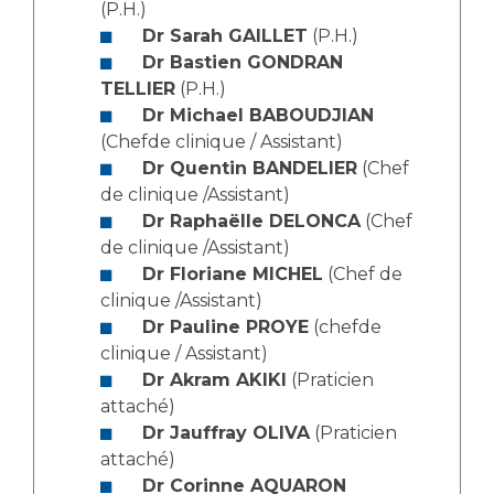
(P.H.)
Dr Sarah GAILLET
(P.H.)
Dr Bastien GONDRAN
TELLIER
(P.H.)
Dr Michael BABOUDJIAN
(Chefde clinique / Assistant)
Dr Quentin BANDELIER
(Chef
de clinique /Assistant)
Dr Raphaëlle DELONCA
(Chef
de clinique /Assistant)
Dr Floriane MICHEL
(Chef de
clinique /Assistant)
Dr Pauline PROYE
(chefde
clinique / Assistant)
Dr Akram AKIKI
(Praticien
attaché)
Dr Jauffray OLIVA
(Praticien
attaché)
Dr Corinne AQUARON