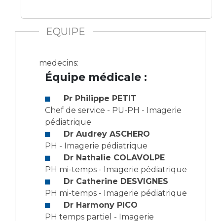
Les structures de recherche
Salon des familles
Transports sanitaires
EQUIPE
Vos droits, vos devoirs
Écoles et Instituts de Formation
medecins:
Handicap
Équipe médicale :
Plateforme des internes
Handi 13
Pr Philippe PETIT
Pôle Médecine Physique et Réadaptation
Chef de service - PU-PH - Imagerie
Professionnels de santé
pédiatrique
Accueil sourds et malentendants
Dr Audrey ASCHERO
Charte Romain Jacob
Adresser un patient
PH - Imagerie pédiatrique
Mouvement Parcours Handicap 13
Réseaux de soins
Dr Nathalie COLAVOLPE
Adresser un examen au Laboratoire de Biologie
PH mi-temps - Imagerie pédiatrique
Médicale
Dr Catherine DESVIGNES
Activité physique
PH mi-temps - Imagerie pédiatrique
Radiologie / Imagerie
Dr Harmony PICO
Cancérologie
PH temps partiel - Imagerie