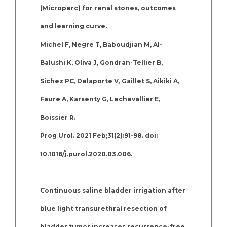
(Microperc) for renal stones, outcomes
and learning curve.
Michel F, Negre T, Baboudjian M, Al-
Balushi K, Oliva J, Gondran-Tellier B,
Sichez PC, Delaporte V, Gaillet S, Aikiki A,
Faure A, Karsenty G, Lechevallier E,
Boissier R.
Prog Urol. 2021 Feb;31(2):91-98. doi:
10.1016/j.purol.2020.03.006.
Continuous saline bladder irrigation after
blue light transurethral resection of
bladder tumor increases recurrence-free