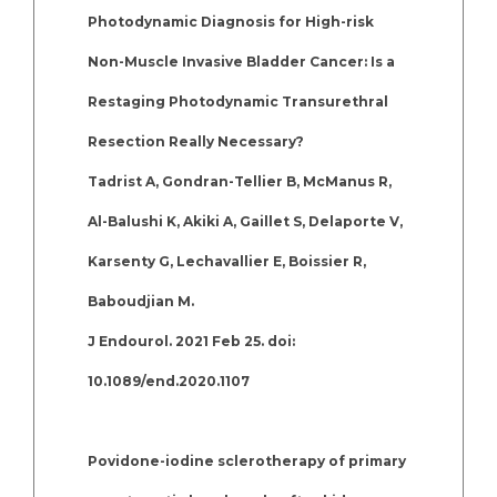
Photodynamic Diagnosis for High-risk
Non-Muscle Invasive Bladder Cancer: Is a
Restaging Photodynamic Transurethral
Resection Really Necessary?
Tadrist A, Gondran-Tellier B, McManus R,
Al-Balushi K, Akiki A, Gaillet S, Delaporte V,
Karsenty G, Lechavallier E, Boissier R,
Baboudjian M.
J Endourol. 2021 Feb 25. doi:
10.1089/end.2020.1107
Povidone-iodine sclerotherapy of primary