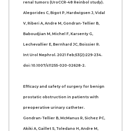
renal tumors (UroCCR-48 Reinbol study).
Alegorides C, Bigot P, Hardwigsen J, Vidal
V, Riberi A, Andre M, Gondran-Tellier B,
Baboudjian M, Michel F, Karsenty G,
Lechevallier E, Bernhard JC, Boissier R.
Int Urol Nephrol. 2021 Feb;53(2):229-234.
doi: 10.1007/s11255-020-02628-2.
Efficacy and safety of surgery for benign
prostatic obstruction in patients with
preoperative urinary catheter.
Gondran-Tellier B, McManus R, Sichez PC,
Akiki A, Gaillet S, Toledano H, Andre M,