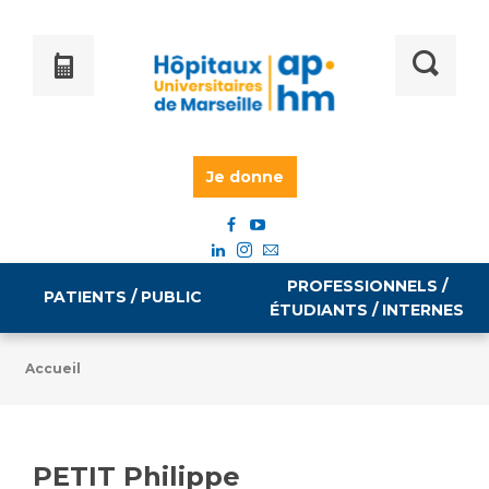
Je donne
PROFESSIONNELS /
PATIENTS / PUBLIC
ÉTUDIANTS / INTERNES
Accueil
Informations pratiques
Égalité professionnelle
Accès à votre dossier médical
PETIT Philippe
Emploi / formation
Tarifs