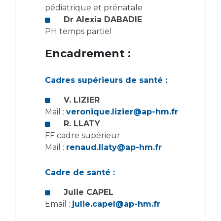
Les pôles d'activité médicale
Cancer
pédiatrique et prénatale
Anatomie et Cytologie Pathologiques
Dr Alexia DABADIE
Adresser un examen au Laboratoire d'Infectiologie
PH temps partiel
Médecine nucléaire
Centres de référence Maladies Rares
Encadrement :
Plateforme d'Expertise Maladies Rares
Maladies rares
Cadres supérieurs de santé :
Presse / Multimédia
V. LIZIER
Mail :
veronique.lizier@ap-hm.fr
Maternité Hôpital Nord
Communiqués de presse
R. LLATY
Dossiers de presse
FF cadre supérieur
Médiathèque
Mail :
renaud.llaty@ap-hm.fr
Vos représentants
Cadre de santé :
Fournisseurs
La Commission Des Usagers (CDU)
Julie CAPEL
Email :
julie.capel@ap-hm.fr
Les Comités Locaux des Usagers
Rôles et missions
Le projet des usagers