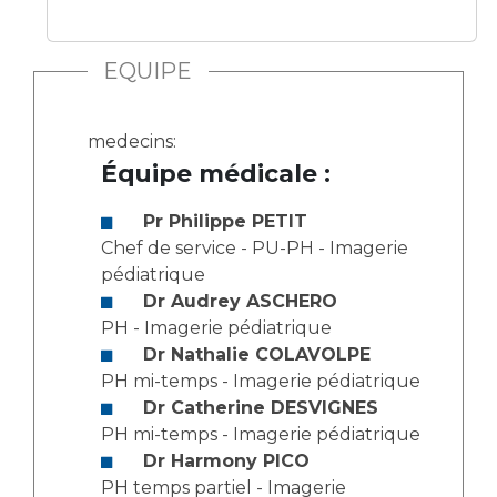
Les structures de recherche
Salon des familles
Transports sanitaires
EQUIPE
Vos droits, vos devoirs
Écoles et Instituts de Formation
medecins:
Handicap
Équipe médicale :
Plateforme des internes
Handi 13
Pr Philippe PETIT
Pôle Médecine Physique et Réadaptation
Chef de service - PU-PH - Imagerie
Professionnels de santé
pédiatrique
Accueil sourds et malentendants
Dr Audrey ASCHERO
Charte Romain Jacob
Adresser un patient
PH - Imagerie pédiatrique
Mouvement Parcours Handicap 13
Réseaux de soins
Dr Nathalie COLAVOLPE
Adresser un examen au Laboratoire de Biologie
PH mi-temps - Imagerie pédiatrique
Médicale
Dr Catherine DESVIGNES
Activité physique
PH mi-temps - Imagerie pédiatrique
Radiologie / Imagerie
Dr Harmony PICO
Cancérologie
PH temps partiel - Imagerie