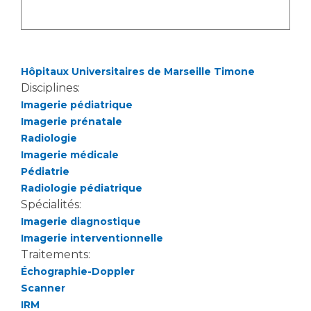
Liste des marchés conclus
Documents utiles
Qualité
Hôpitaux Universitaires de Marseille Timone
Nos indicateurs qualité et de sécurité des soins
Disciplines:
Imagerie pédiatrique
Imagerie prénatale
Protection des données
Radiologie
Imagerie médicale
Pédiatrie
Radiologie pédiatrique
Sécurité
Spécialités:
Imagerie diagnostique
Imagerie interventionnelle
Les recherches en santé à l’AP-HM
Traitements:
Échographie-Doppler
Scanner
Lieu de santé sans tabac
IRM