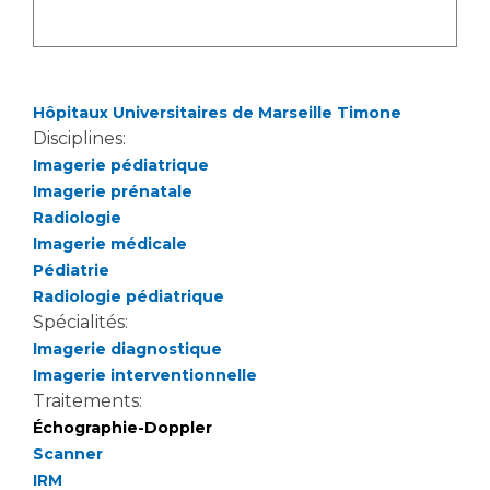
Liste des marchés conclus
Documents utiles
Qualité
Hôpitaux Universitaires de Marseille Timone
Nos indicateurs qualité et de sécurité des soins
Disciplines:
Imagerie pédiatrique
Imagerie prénatale
Protection des données
Radiologie
Imagerie médicale
Pédiatrie
Radiologie pédiatrique
Sécurité
Spécialités:
Imagerie diagnostique
Imagerie interventionnelle
Les recherches en santé à l’AP-HM
Traitements:
Échographie-Doppler
Scanner
Lieu de santé sans tabac
IRM