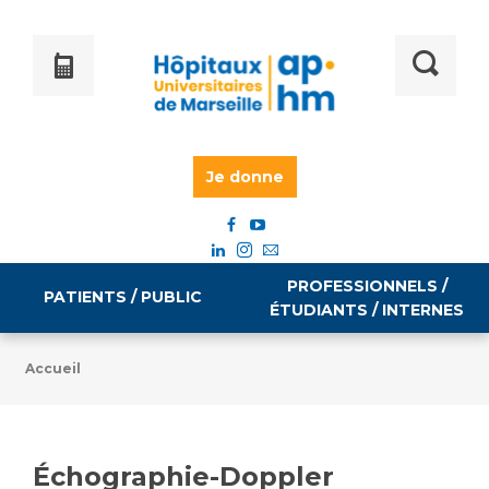
Je donne
PROFESSIONNELS /
PATIENTS / PUBLIC
ÉTUDIANTS / INTERNES
Accueil
Informations pratiques
Égalité professionnelle
Accès à votre dossier médical
Échographie-Doppler
Emploi / formation
Tarifs