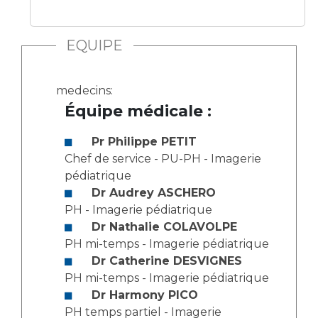
Les structures de recherche
Salon des familles
Transports sanitaires
EQUIPE
Vos droits, vos devoirs
Écoles et Instituts de Formation
medecins:
Handicap
Équipe médicale :
Plateforme des internes
Handi 13
Pr Philippe PETIT
Pôle Médecine Physique et Réadaptation
Chef de service - PU-PH - Imagerie
Professionnels de santé
pédiatrique
Accueil sourds et malentendants
Dr Audrey ASCHERO
Charte Romain Jacob
Adresser un patient
PH - Imagerie pédiatrique
Mouvement Parcours Handicap 13
Réseaux de soins
Dr Nathalie COLAVOLPE
Adresser un examen au Laboratoire de Biologie
PH mi-temps - Imagerie pédiatrique
Médicale
Dr Catherine DESVIGNES
Activité physique
PH mi-temps - Imagerie pédiatrique
Radiologie / Imagerie
Dr Harmony PICO
Cancérologie
PH temps partiel - Imagerie