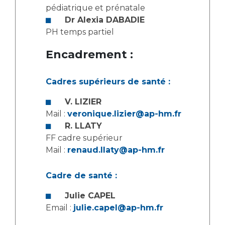
Les pôles d'activité médicale
Cancer
pédiatrique et prénatale
Anatomie et Cytologie Pathologiques
Dr Alexia DABADIE
Adresser un examen au Laboratoire d'Infectiologie
PH temps partiel
Médecine nucléaire
Centres de référence Maladies Rares
Encadrement :
Plateforme d'Expertise Maladies Rares
Maladies rares
Cadres supérieurs de santé :
Presse / Multimédia
V. LIZIER
Mail :
veronique.lizier@ap-hm.fr
Maternité Hôpital Nord
Communiqués de presse
R. LLATY
Dossiers de presse
FF cadre supérieur
Médiathèque
Mail :
renaud.llaty@ap-hm.fr
Vos représentants
Cadre de santé :
Fournisseurs
La Commission Des Usagers (CDU)
Julie CAPEL
Email :
julie.capel@ap-hm.fr
Les Comités Locaux des Usagers
Rôles et missions
Le projet des usagers