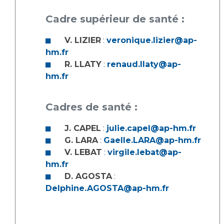
Cadre supérieur de santé :
V. LIZIER
:
veronique.lizier@ap-
hm.fr
R. LLATY
:
renaud.llaty@ap-
hm.fr
Cadres de santé :
J. CAPEL
:
julie.capel@ap-hm.fr
G. LARA
:
Gaelle.LARA@ap-hm.fr
V. LEBAT
:
virgile.lebat@ap-
hm.fr
D. AGOSTA
:
Delphine.AGOSTA@ap-hm.fr