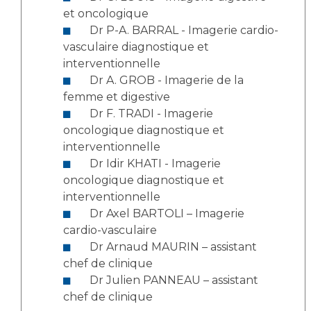
Liste des marchés conclus
et oncologique
Documents utiles
Dr P-A. BARRAL - Imagerie cardio-
vasculaire diagnostique et
Qualité
interventionnelle
Dr A. GROB - Imagerie de la
Nos indicateurs qualité et de sécurité des soins
femme et digestive
Dr F. TRADI - Imagerie
oncologique diagnostique et
Protection des données
interventionnelle
Dr Idir KHATI - Imagerie
oncologique diagnostique et
Sécurité
interventionnelle
Dr Axel BARTOLI – Imagerie
cardio-vasculaire
Les recherches en santé à l’AP-HM
Dr Arnaud MAURIN – assistant
chef de clinique
Dr Julien PANNEAU – assistant
Lieu de santé sans tabac
chef de clinique