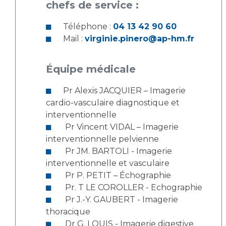
Les pôles d'activité médicale
Cancer
chefs de service :
Anatomie et Cytologie Pathologiques
Téléphone :
04 13 42 90 60
Adresser un examen au Laboratoire d'Infectiologie
Mail :
virginie.pinero@ap-hm.fr
Médecine nucléaire
Centres de référence Maladies Rares
Plateforme d'Expertise Maladies Rares
Équipe médicale
Maladies rares
Pr Alexis JACQUIER – Imagerie
Presse / Multimédia
cardio-vasculaire diagnostique et
interventionnelle
Maternité Hôpital Nord
Communiqués de presse
Pr Vincent VIDAL – Imagerie
Dossiers de presse
interventionnelle pelvienne
Médiathèque
Pr JM. BARTOLI - Imagerie
interventionnelle et vasculaire
Vos représentants
Pr P. PETIT – Échographie
Fournisseurs
Pr. T LE COROLLER - Echographie
La Commission Des Usagers (CDU)
Pr J.-Y. GAUBERT - Imagerie
Les Comités Locaux des Usagers
thoracique
Rôles et missions
Dr G. LOUIS - Imagerie digestive
Le projet des usagers