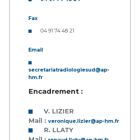
Fax
04 91 74 48 21
Email
secretariatradiologiesud@ap-
hm.fr
Encadrement :
V. LIZIER
Mail :
veronique.lizier@ap-hm.fr
R. LLATY
Mail :
renaud.llaty@ap-hm.fr