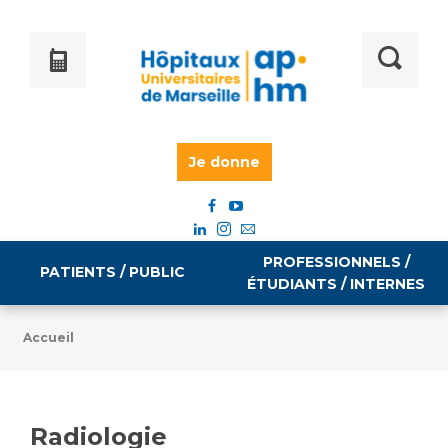
Je donne
PROFESSIONNELS /
PATIENTS / PUBLIC
ÉTUDIANTS / INTERNES
Accueil
Informations pratiques
Égalité professionnelle
Accès à votre dossier médical
Radiologie
Emploi / formation
Tarifs