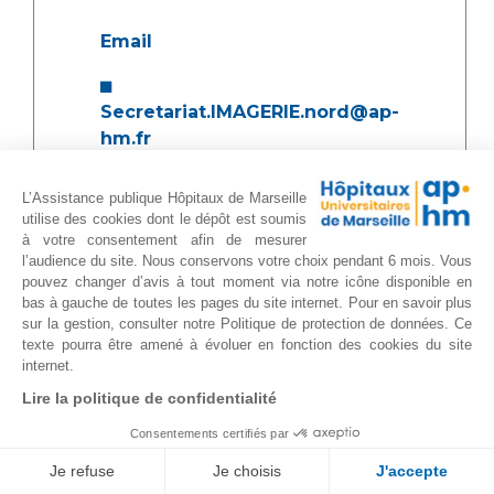
Email
Secretariat.IMAGERIE.nord@ap-
hm.fr
Encadrement :
L’Assistance publique Hôpitaux de Marseille
utilise des cookies dont le dépôt est soumis
à votre consentement afin de mesurer
Cadre supérieur de santé :
l’audience du site. Nous conservons votre choix pendant 6 mois. Vous
pouvez changer d’avis à tout moment via notre icône disponible en
bas à gauche de toutes les pages du site internet. Pour en savoir plus
V. LIZIER
sur la gestion, consulter notre Politique de protection de données. Ce
Mail :
veronique.lizier@ap-hm.fr
texte pourra être amené à évoluer en fonction des cookies du site
R. LLATY
internet.
Mail :
renaud.llaty@ap-hm.fr
Lire la politique de confidentialité
Consentements certifiés par
Cadres de santé :
Je refuse
Je choisis
J'accepte