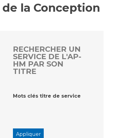
 de la Conception
rs
 qualité et de sécurité des soins
ons
hés conclus
RECHERCHER UN
SERVICE DE L'AP-
les
 des données
HM PAR SON
TITRE
Mots clés titre de service
ches en santé à l’AP-HM
nté sans tabac