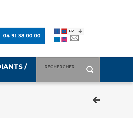
04 91 38 00 00
IANTS /
entants
ultimédia
 Des Usagers (CDU)
de presse
ocaux des Usagers
esse
usagers