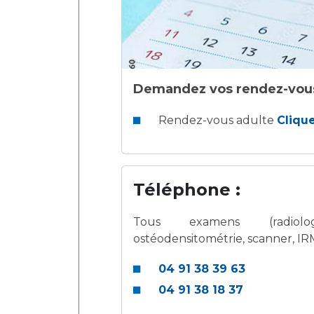
Laïcité et cultes
Les structures de recherche
Les associations
Livret d'accueil
Salon des familles
Transports sanitaires
Demandez vos rendez-vous 
Vos droits, vos devoirs
Rendez-vous adulte
Clique
Téléphone :
Tous examens (radiologi
ostéodensitométrie, scanner, IR
04 91 38 39 63
04 91 38 18 37