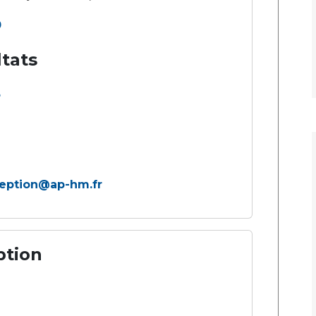
0
ltats
3
eption@ap-hm.fr
ption