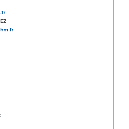
fr
REZ
-hm.fr
: