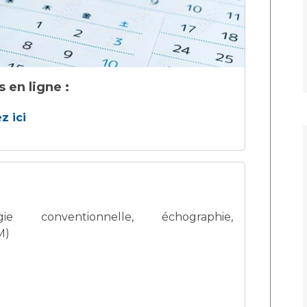
Maladies Rares
Plateforme d'Expertise
Maternité Hôpital Nord
Maladies Rares
en ligne :
z ici
e conventionnelle, échographie,
M)