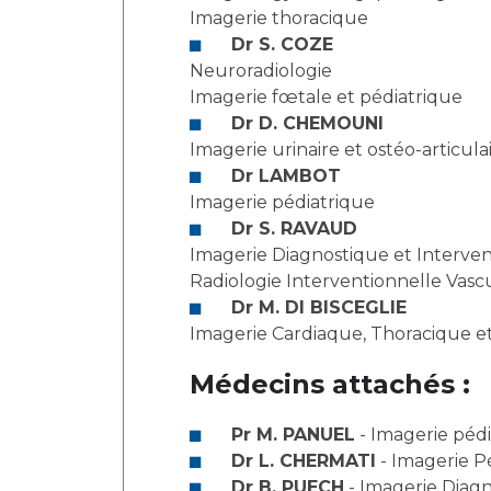
Imagerie thoracique
Dr S. COZE
Neuroradiologie
Imagerie fœtale et pédiatrique
Dr D. CHEMOUNI
Imagerie urinaire et ostéo-articula
Dr LAMBOT
Imagerie pédiatrique
Dr S. RAVAUD
Imagerie Diagnostique et Intervent
Radiologie Interventionnelle Vascu
Dr M. DI BISCEGLIE
Imagerie Cardiaque, Thoracique et
Médecins attachés :
Pr M. PANUEL
- Imagerie pédi
Dr L. CHERMATI
- Imagerie P
Dr B. PUECH
- Imagerie Diagn