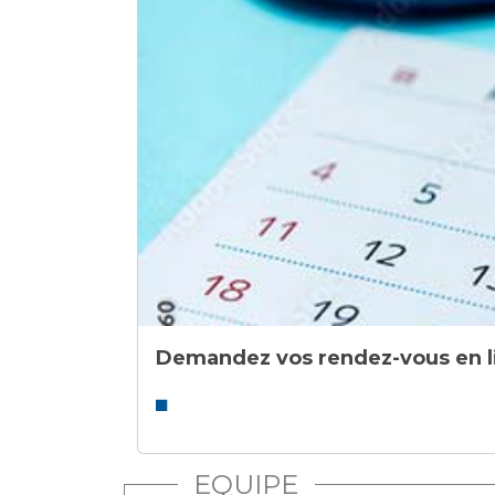
Laïcité et cultes
Les structures de recherche
Les associations
Livret d'accueil
Salon des familles
Transports sanitaires
Vos droits, vos devoirs
Demandez vos rendez-vous en l
EQUIPE