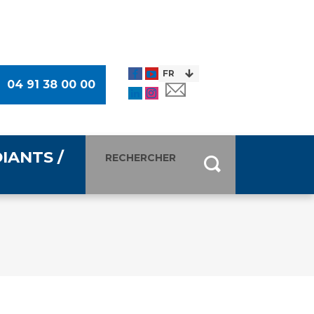
04 91 38 00 00
IANTS /
entants
ultimédia
 Des Usagers (CDU)
de presse
ocaux des Usagers
esse
usagers