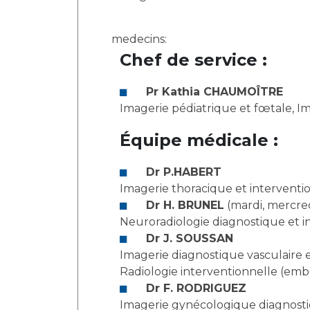
medecins:
Chef de service :
Pr Kathia CHAUMOÎTRE
Imagerie pédiatrique et fœtale, I
Équipe médicale :
Dr P.HABERT
Imagerie thoracique et interventi
Dr H. BRUNEL
(mardi, mercre
Neuroradiologie diagnostique et i
Dr J. SOUSSAN
Imagerie diagnostique vasculaire e
Radiologie interventionnelle (embol
Dr F. RODRIGUEZ
Imagerie gynécologique diagnosti