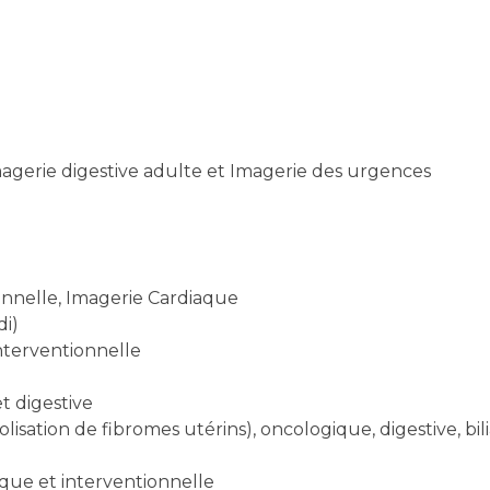
magerie digestive adulte et Imagerie des urgences
onnelle, Imagerie Cardiaque
di)
nterventionnelle
t digestive
isation de fibromes utérins), oncologique, digestive, bilia
que et interventionnelle