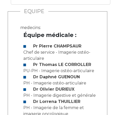
Les structures de recherche
Salon des familles
Transports sanitaires
EQUIPE
Vos droits, vos devoirs
Écoles et Instituts de Formation
medecins:
Équipe médicale :
Handicap
Plateforme des internes
Pr Pierre CHAMPSAUR
Handi 13
Chef de service - Imagerie ostéo-
Pôle Médecine Physique et Réadaptation
articulaire
Professionnels de santé
Accueil sourds et malentendants
Pr Thomas LE CORROLLER
PU-PH - Imagerie ostéo-articulaire
Charte Romain Jacob
Adresser un patient
Dr Daphné GUENOUN
Mouvement Parcours Handicap 13
Réseaux de soins
PH - Imagerie ostéo-articulaire
Adresser un examen au Laboratoire de Biologie
Dr Olivier DURIEUX
Médicale
PH - Imagerie digestive et générale
Activité physique
Radiologie / Imagerie
Dr Lorrena THUILLIER
PH - Imagerie de la femme et
Cancérologie
imagerie oncologique