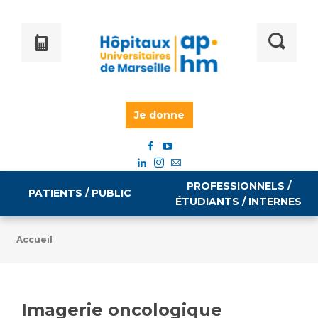
Je donne
PROFESSIONNELS /
PATIENTS / PUBLIC
ÉTUDIANTS / INTERNES
Accueil
Informations pratiques
Égalité professionnelle
Accès à votre dossier médical
Imagerie oncologique
Emploi / formation
Tarifs