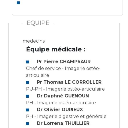
Les structures de recherche
Salon des familles
Transports sanitaires
Vos droits, vos devoirs
EQUIPE
Écoles et Instituts de Formation
Handicap
medecins:
Plateforme des internes
Équipe médicale :
Handi 13
Pr Pierre CHAMPSAUR
Pôle Médecine Physique et Réadaptation
Professionnels de santé
Chef de service - Imagerie ostéo-
Accueil sourds et malentendants
articulaire
Charte Romain Jacob
Adresser un patient
Pr Thomas LE CORROLLER
Mouvement Parcours Handicap 13
PU-PH - Imagerie ostéo-articulaire
Réseaux de soins
Dr Daphné GUENOUN
Adresser un examen au Laboratoire de Biologie
PH - Imagerie ostéo-articulaire
Médicale
Activité physique
Dr Olivier DURIEUX
Radiologie / Imagerie
PH - Imagerie digestive et générale
Cancérologie
Dr Lorrena THUILLIER