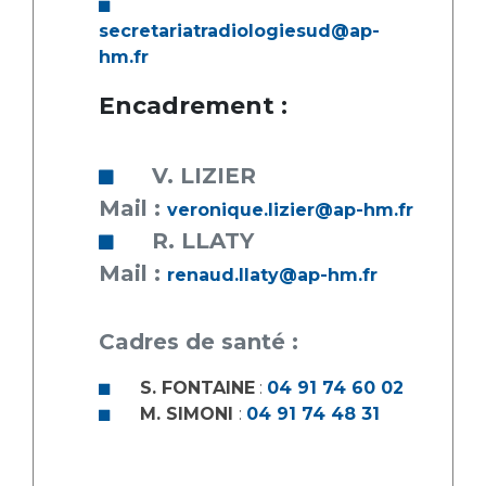
Liste des marchés conclus
secretariatradiologiesud@ap-
Documents utiles
hm.fr
Qualité
Encadrement :
Nos indicateurs qualité et de sécurité des soins
V. LIZIER
Mail :
veronique.lizier@ap-hm.fr
Protection des données
R. LLATY
Mail :
renaud.llaty@ap-hm.fr
Sécurité
Cadres de santé :
Les recherches en santé à l’AP-HM
S. FONTAINE
:
04 91 74 60 02
M. SIMONI
:
04 91 74 48 31
Lieu de santé sans tabac