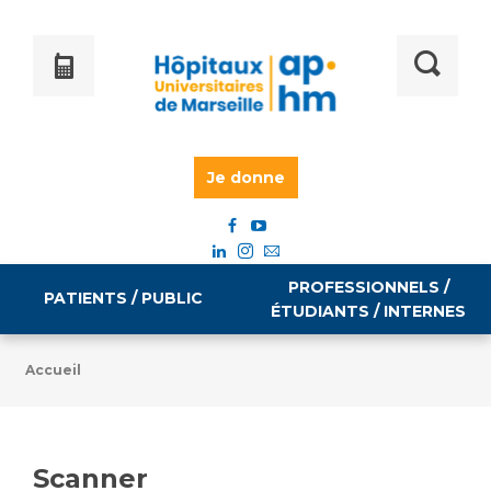
Je donne
PROFESSIONNELS /
PATIENTS / PUBLIC
ÉTUDIANTS / INTERNES
Accueil
Informations pratiques
Égalité professionnelle
Accès à votre dossier médical
Scanner
Emploi / formation
Tarifs