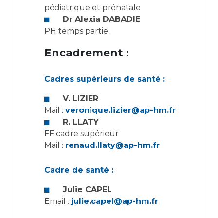
Les pôles d'activité médicale
Cancer
pédiatrique et prénatale
Anatomie et Cytologie Pathologiques
Dr Alexia DABADIE
Adresser un examen au Laboratoire d'Infectiologie
PH temps partiel
Médecine nucléaire
Centres de référence Maladies Rares
Encadrement :
Plateforme d'Expertise Maladies Rares
Maladies rares
Cadres supérieurs de santé :
Presse / Multimédia
V. LIZIER
Mail :
veronique.lizier@ap-hm.fr
Maternité Hôpital Nord
Communiqués de presse
R. LLATY
Dossiers de presse
FF cadre supérieur
Médiathèque
Mail :
renaud.llaty@ap-hm.fr
Vos représentants
Cadre de santé :
Fournisseurs
La Commission Des Usagers (CDU)
Julie CAPEL
Email :
julie.capel@ap-hm.fr
Les Comités Locaux des Usagers
Rôles et missions
Le projet des usagers