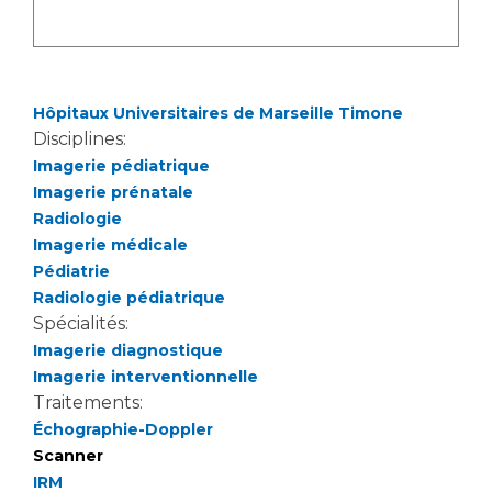
Liste des marchés conclus
Documents utiles
Qualité
Hôpitaux Universitaires de Marseille Timone
Nos indicateurs qualité et de sécurité des soins
Disciplines:
Imagerie pédiatrique
Imagerie prénatale
Protection des données
Radiologie
Imagerie médicale
Pédiatrie
Radiologie pédiatrique
Sécurité
Spécialités:
Imagerie diagnostique
Imagerie interventionnelle
Les recherches en santé à l’AP-HM
Traitements:
Échographie-Doppler
Scanner
Lieu de santé sans tabac
IRM