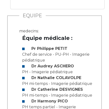
Les structures de recherche
Salon des familles
Transports sanitaires
EQUIPE
Vos droits, vos devoirs
Écoles et Instituts de Formation
medecins:
Handicap
Équipe médicale :
Plateforme des internes
Handi 13
Pr Philippe PETIT
Pôle Médecine Physique et Réadaptation
Chef de service - PU-PH - Imagerie
Professionnels de santé
pédiatrique
Accueil sourds et malentendants
Dr Audrey ASCHERO
Charte Romain Jacob
Adresser un patient
PH - Imagerie pédiatrique
Mouvement Parcours Handicap 13
Réseaux de soins
Dr Nathalie COLAVOLPE
Adresser un examen au Laboratoire de Biologie
PH mi-temps - Imagerie pédiatrique
Médicale
Dr Catherine DESVIGNES
Activité physique
PH mi-temps - Imagerie pédiatrique
Radiologie / Imagerie
Dr Harmony PICO
Cancérologie
PH temps partiel - Imagerie