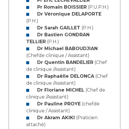
Pr Éric LECHEVALLIER
Les structures de recherche
Salon des familles
Pr Romain BOISSIER
(P.U.P.H.)
Transports sanitaires
Dr Véronique DELAPORTE
Vos droits, vos devoirs
(P.H.)
Écoles et Instituts de Formation
Dr Sarah GAILLET
(P.H.)
Dr Bastien GONDRAN
Handicap
TELLIER
(P.H.)
Plateforme des internes
Dr Michael BABOUDJIAN
Handi 13
(Chefde clinique / Assistant)
Dr Quentin BANDELIER
(Chef
Pôle Médecine Physique et Réadaptation
Professionnels de santé
de clinique /Assistant)
Accueil sourds et malentendants
Dr Raphaëlle DELONCA
(Chef
Charte Romain Jacob
Adresser un patient
de clinique /Assistant)
Mouvement Parcours Handicap 13
Dr Floriane MICHEL
(Chef de
Réseaux de soins
clinique /Assistant)
Adresser un examen au Laboratoire de Biologie
Dr Pauline PROYE
(chefde
Médicale
Activité physique
clinique / Assistant)
Radiologie / Imagerie
Dr Akram AKIKI
(Praticien
Cancérologie
attaché)