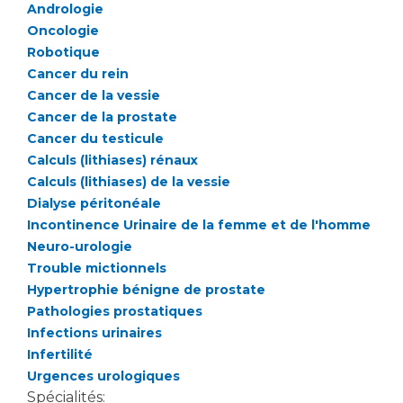
Liste des marchés conclus
Andrologie
Documents utiles
Oncologie
Robotique
Qualité
Cancer du rein
Cancer de la vessie
Nos indicateurs qualité et de sécurité des soins
Cancer de la prostate
Cancer du testicule
Calculs (lithiases) rénaux
Protection des données
Calculs (lithiases) de la vessie
Dialyse péritonéale
Incontinence Urinaire de la femme et de l'homme
Sécurité
Neuro-urologie
Trouble mictionnels
Hypertrophie bénigne de prostate
Pathologies prostatiques
Les recherches en santé à l’AP-HM
Infections urinaires
Infertilité
Urgences urologiques
Lieu de santé sans tabac
Spécialités: