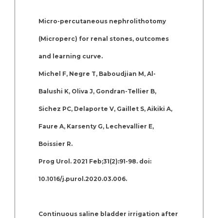
Micro-percutaneous nephrolithotomy
(Microperc) for renal stones, outcomes
and learning curve.
Michel F, Negre T, Baboudjian M, Al-
Balushi K, Oliva J, Gondran-Tellier B,
Sichez PC, Delaporte V, Gaillet S, Aikiki A,
Faure A, Karsenty G, Lechevallier E,
Boissier R.
Prog Urol. 2021 Feb;31(2):91-98. doi:
10.1016/j.purol.2020.03.006.
Continuous saline bladder irrigation after