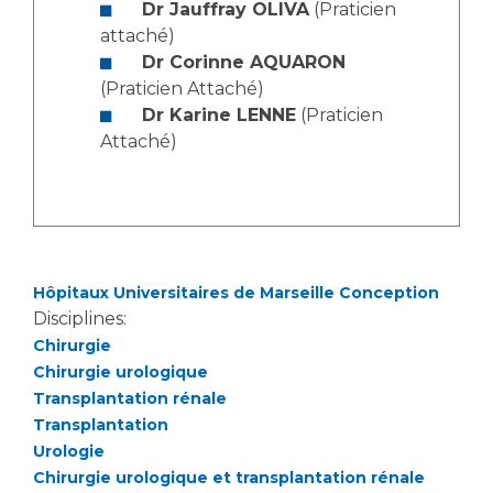
Les pôles d'activité médicale
Cancer
Dr Jauffray OLIVA
(Praticien
Anatomie et Cytologie Pathologiques
attaché)
Adresser un examen au Laboratoire d'Infectiologie
Dr Corinne AQUARON
(Praticien Attaché)
Médecine nucléaire
Centres de référence Maladies Rares
Dr Karine LENNE
(Praticien
Plateforme d'Expertise Maladies Rares
Attaché)
Maladies rares
Presse / Multimédia
Maternité Hôpital Nord
Communiqués de presse
Hôpitaux Universitaires de Marseille Conception
Dossiers de presse
Disciplines:
Médiathèque
Chirurgie
Vos représentants
Chirurgie urologique
Transplantation rénale
Fournisseurs
Transplantation
La Commission Des Usagers (CDU)
Urologie
Les Comités Locaux des Usagers
Rôles et missions
Chirurgie urologique et transplantation rénale
Le projet des usagers