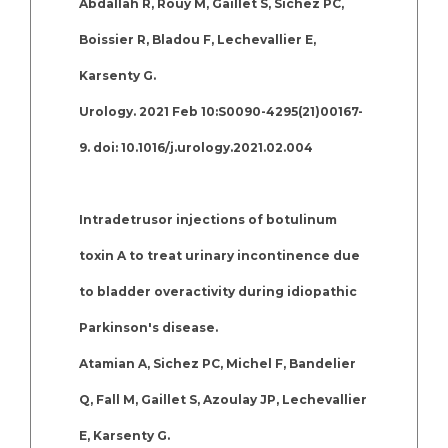
Abdallah R, Rouy M, Gaillet S, Sichez PC,
Boissier R, Bladou F, Lechevallier E,
Karsenty G.
Urology. 2021 Feb 10:S0090-4295(21)00167-
9. doi: 10.1016/j.urology.2021.02.004
Intradetrusor injections of botulinum
toxin A to treat urinary incontinence due
to bladder overactivity during idiopathic
Parkinson's disease.
Atamian A, Sichez PC, Michel F, Bandelier
Q, Fall M, Gaillet S, Azoulay JP, Lechevallier
E, Karsenty G.