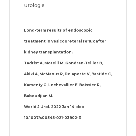
urologie
Long-term results of endoscopic
treatment in vesicoureteral reflux after
kidney transplantation.
Tadrist A, Morelli M, Gondran-Tellier B,
Akiki A, McManus R, Delaporte V, Bastide C,
Karsenty G, Lechevallier E, Boissier R,
Baboudjian M.
World J Urol. 2022 Jan 14. doi:
10.1007/s00345-021-03902-3