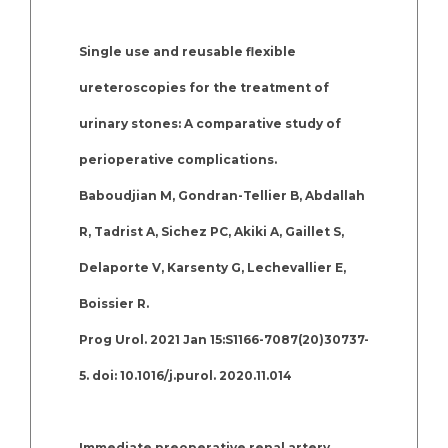
Single use and reusable flexible
ureteroscopies for the treatment of
urinary stones: A comparative study of
perioperative complications.
Baboudjian M, Gondran-Tellier B, Abdallah
R, Tadrist A, Sichez PC, Akiki A, Gaillet S,
Delaporte V, Karsenty G, Lechevallier E,
Boissier R.
Prog Urol. 2021 Jan 15:S1166-7087(20)30737-
5. doi: 10.1016/j.purol. 2020.11.014
Immediate preoperative renal artery