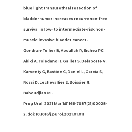
blue light transurethral resection of
bladder tumor increases recurrence-free
survival in low- to intermediate-risk non-
muscle invasive bladder cancer.
Gondran-Tellier B, Abdallah R, Sichez PC,
Akiki A, Toledano H, Gaillet S, Delaporte V,
Karsenty G, Bastide C, Daniel L, Garcia S,
Rossi D, Lechevallier E, Boissier R,
Baboudjian M .
Prog Urol. 2021 Mar 1:S1166-7087(21)00028-
2. doi: 10.1016/j.purol.2021.01.011