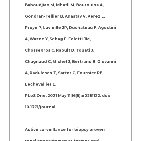
Baboudjian M, Mhatli M, Bourouina A,
Gondran-Tellier B, Anastay V, Perez L,
Proye P, Lavieille JP, Duchateau F, Agostini
A, Wazne Y, Sebag F, Foletti JM,
Chossegros C, Raoult D, Touati J,
Chagnaud C, Michel J, Bertrand B, Giovanni
A, Radulesco T, Sartor C, Fournier PE,
Lechevallier E.
PLoS One. 2021 May 11;16(5):e0251122. doi:
10.1371/journal.
Active surveillance for biopsy proven
renal oncocytomas: outcomes and