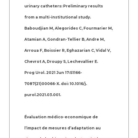
urinary catheters: Preliminary results
from a multi-institutional study.
Baboudjian M, Alegorides C, Fourmarier M,
Atamian A, Gondran-Tellier B, Andre M,
Arroua F, Boissier R, Eghazarian C, Vidal V,
Chevrot A, Droupy S, Lechevallier E.
Prog Urol. 2021 Jun 17:S1166-
7087(21)00066-X. doi: 10.1016/j.
purol.2021.03.001.
Évaluation médico-economique de
l’impact de mesures d’adaptation au