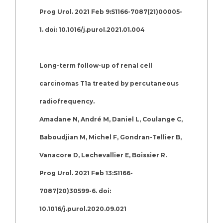
Prog Urol. 2021 Feb 9:S1166-7087(21)00005-
1. doi: 10.1016/j.purol.2021.01.004
Long-term follow-up of renal cell
carcinomas T1a treated by percutaneous
radiofrequency.
Amadane N, André M, Daniel L, Coulange C,
Baboudjian M, Michel F, Gondran-Tellier B,
Vanacore D, Lechevallier E, Boissier R.
Prog Urol. 2021 Feb 13:S1166-
7087(20)30599-6. doi:
10.1016/j.purol.2020.09.021