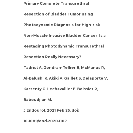
Primary Complete Transurethral
Resection of Bladder Tumor using
Photodynamic Diagnosis for High-risk
Non-Muscle Invasive Bladder Cancer: Is a
Restaging Photodynamic Transurethral
Resection Really Necessary?
Tadrist A, Gondran-Tellier B, McManus R,
Al-Balushi K, Akiki A, Gaillet S, Delaporte V,
Karsenty G, Lechavallier E, Boissier R,
Baboudjian M.
J Endourol. 2021 Feb 25. doi:
10.1089/end.2020.1107