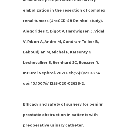
embolization in the resection of complex
renal tumors (UroCCR-48 Reinbol study).
Alegorides C, Bigot P, Hardwigsen J, Vidal
V, Riberi A, Andre M, Gondran-Tellier B,
Baboudjian M, Michel F, Karsenty G,
Lechevallier E, Bernhard JC, Boissier R.
Int Urol Nephrol. 2021 Feb;53(2):229-234.
doi: 10.1007/s11255-020-02628-2.
Efficacy and safety of surgery for benign
prostatic obstruction in patients with
preoperative urinary catheter.