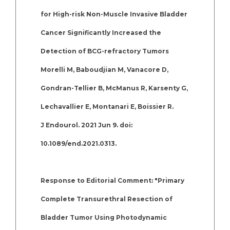
for High-risk Non-Muscle Invasive Bladder
Cancer Significantly Increased the
Detection of BCG-refractory Tumors
Morelli M, Baboudjian M, Vanacore D,
Gondran-Tellier B, McManus R, Karsenty G,
Lechavallier E, Montanari E, Boissier R.
J Endourol. 2021 Jun 9. doi:
10.1089/end.2021.0313.
Response to Editorial Comment: "Primary
Complete Transurethral Resection of
Bladder Tumor Using Photodynamic