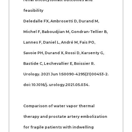
feasibility
Deledalle FX, Ambrosetti D, Durand M,
Michel F, Baboudjian M, Gondran-Tellier B,
Lannes F, Daniel L, André M, Fais PO,
Savoie PH, Durand X, Rossi D, Karsenty G,
Bastide C, Lechevallier E, Boissier R.
Urology. 2021 Jun 1:S0090-4295(21)00453-2.
doi: 10.1016/j. urology.2021.05.034.
Comparison of water vapor thermal
therapy and prostate artery embolization
for fragile patients with indwelling