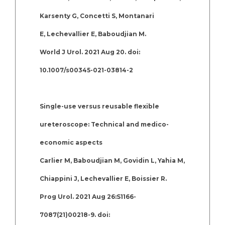
Karsenty G, Concetti S, Montanari
E, Lechevallier E, Baboudjian M.
World J Urol. 2021 Aug 20. doi:
10.1007/s00345-021-03814-2
Single-use versus reusable flexible
ureteroscope: Technical and medico-
economic aspects
Carlier M, Baboudjian M, Govidin L, Yahia M,
Chiappini J, Lechevallier E, Boissier R.
Prog Urol. 2021 Aug 26:S1166-
7087(21)00218-9. doi: