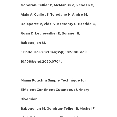
Gondran-Tellier B, McManus R, Sichez PC,
Akiki A, Gaillet S, Toledano H, Andre M,
Delaporte V, Vidal V, Karsenty G, Bastide C,
Rossi D, Lechevallier E, Boissier R,
Baboudjian M.
J Endourol. 2021 Jan;35(1):102-108. doi:
10.1089/end.2020.0704.
Miami Pouch: a Simple Technique for
Efficient Continent Cutaneous Urinary
Diversion
Baboudjian M, Gondran-Tellier B, Michel F,