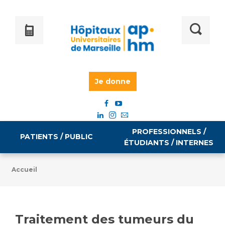
Je donne
PROFESSIONNELS /
PATIENTS / PUBLIC
ÉTUDIANTS / INTERNES
Accueil
Informations pratiques
Égalité professionnelle
Accès à votre dossier médical
Traitement des tumeurs du
Emploi / formation
Tarifs