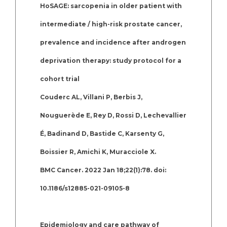
HoSAGE: sarcopenia in older patient with
intermediate / high-risk prostate cancer,
prevalence and incidence after androgen
deprivation therapy: study protocol for a
cohort trial
Couderc AL, Villani P, Berbis J,
Nouguerède E, Rey D, Rossi D, Lechevallier
É, Badinand D, Bastide C, Karsenty G,
Boissier R, Amichi K, Muracciole X.
BMC Cancer. 2022 Jan 18;22(1):78. doi:
10.1186/s12885-021-09105-8
Epidemiology and care pathway of