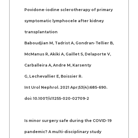
Povidone-iodine sclerotherapy of primary
symptomatic lymphocele after kidney
transplantation
Baboudjian M, Tadrist A, Gondran-Tellier B,
McManus R, Akiki A, Gaillet S, Delaporte V,
Carballeira A, Andre M, Karsenty
G, Lechevallier E, Boissier R.
Int Urol Nephrol. 2021 Apr;53(4):685-690.
doi: 10.1007/s11255-020-02709-2
Is minor surgery safe during the COVID-19
pandemic? A multi-disciplinary study