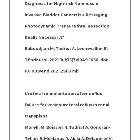
Diagnosis for High-risk Nonmuscle
Invasive Bladder Cancer: Is a Restaging
Photodynamic Transurethral Resection
Really Necessary?"
Baboudjian M, Tadrist A, Lechevallier E.
J Endourol. 2021 Jul;35(7):1049-1050. doi:
10.1089/end.2021.29113.mb
Ureteral reimplantation after deflux
failure for vesicoureteral reflux in renal
transplant
Morelli M, Boissier R, Tadrist A, Gondran-
Tellier B, McManus R, Akiki A, Delaporte V,