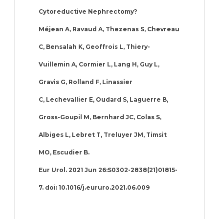
Cytoreductive Nephrectomy?
Méjean A, Ravaud A, Thezenas S, Chevreau
C, Bensalah K, Geoffrois L, Thiery-
Vuillemin A, Cormier L, Lang H, Guy L,
Gravis G, Rolland F, Linassier
C, Lechevallier E, Oudard S, Laguerre B,
Gross-Goupil M, Bernhard JC, Colas S,
Albiges L, Lebret T, Treluyer JM, Timsit
MO, Escudier B.
Eur Urol. 2021 Jun 26:S0302-2838(21)01815-
7. doi: 10.1016/j.eururo.2021.06.009