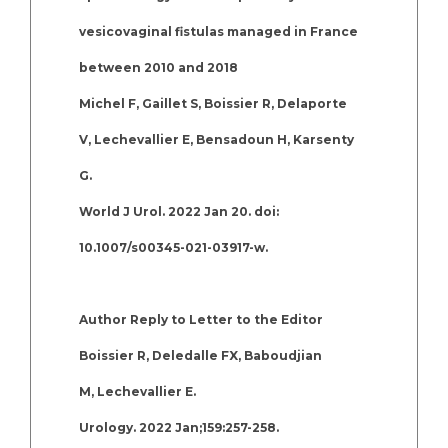
vesicovaginal fistulas managed in France
between 2010 and 2018
Michel F, Gaillet S, Boissier R, Delaporte
V, Lechevallier E, Bensadoun H, Karsenty
G.
World J Urol. 2022 Jan 20. doi:
10.1007/s00345-021-03917-w.
Author Reply to Letter to the Editor
Boissier R, Deledalle FX, Baboudjian
M, Lechevallier E.
Urology. 2022 Jan;159:257-258.