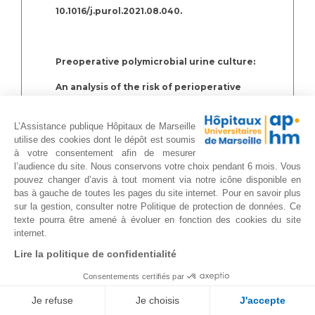
10.1016/j.purol.2021.08.040.
Preoperative polymicrobial urine culture:
An analysis of the risk of perioperative
urinary tract infection
L’Assistance publique Hôpitaux de Marseille
Breuleux C, Gondran-Tellier B, Guerin V,
utilise des cookies dont le dépôt est soumis
à votre consentement afin de mesurer
McManus R, Pauly V, Lechevallier E,
l’audience du site. Nous conservons votre choix pendant 6 mois. Vous
pouvez changer d’avis à tout moment via notre icône disponible en
Albanese J, Baboudjian M.
bas à gauche de toutes les pages du site internet. Pour en savoir plus
sur la gestion, consulter notre Politique de protection de données. Ce
Prog Urol. 2021 Sep 30:S1166-
texte pourra être amené à évoluer en fonction des cookies du site
internet.
7087(21)00450-4. doi:
Lire la politique de confidentialité
10.1016/j.purol.2021.09.002
Consentements certifiés par
Je refuse
Je choisis
J'accepte
Efficacy of HIVEC in patients with high-risk