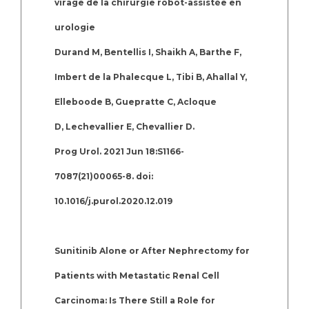
virage de la chirurgie robot-assistée en
urologie
Durand M, Bentellis I, Shaikh A, Barthe F,
Imbert de la Phalecque L, Tibi B, Ahallal Y,
Elleboode B, Guepratte C, Acloque
D, Lechevallier E, Chevallier D.
Prog Urol. 2021 Jun 18:S1166-
7087(21)00065-8. doi:
10.1016/j.purol.2020.12.019
Sunitinib Alone or After Nephrectomy for
Patients with Metastatic Renal Cell
Carcinoma: Is There Still a Role for