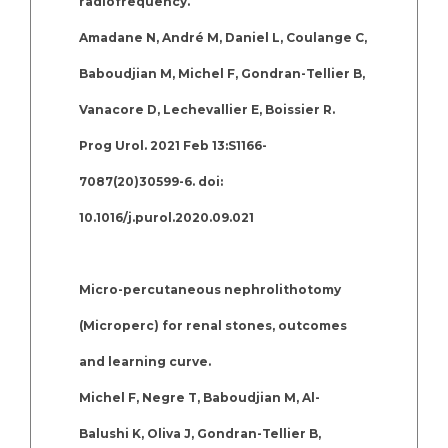
radiofrequency.
Amadane N, André M, Daniel L, Coulange C,
Baboudjian M, Michel F, Gondran-Tellier B,
Vanacore D, Lechevallier E, Boissier R.
Prog Urol. 2021 Feb 13:S1166-
7087(20)30599-6. doi:
10.1016/j.purol.2020.09.021
Micro-percutaneous nephrolithotomy
(Microperc) for renal stones, outcomes
and learning curve.
Michel F, Negre T, Baboudjian M, Al-
Balushi K, Oliva J, Gondran-Tellier B,