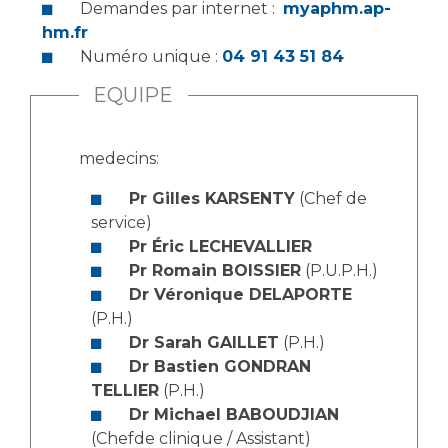
Demandes par internet :
myaphm.ap-
hm.fr
Numéro unique :
04 91 43 51 84
EQUIPE
medecins:
Pr Gilles KARSENTY
(Chef de
service)
Pr Éric LECHEVALLIER
Pr Romain BOISSIER
(P.U.P.H.)
Dr Véronique DELAPORTE
(P.H.)
Dr Sarah GAILLET
(P.H.)
Dr Bastien GONDRAN
TELLIER
(P.H.)
Dr Michael BABOUDJIAN
(Chefde clinique / Assistant)