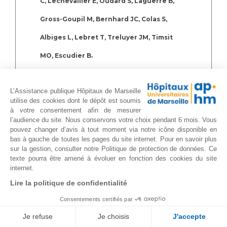
C, Lechevallier E, Oudard S, Laguerre B,
Gross-Goupil M, Bernhard JC, Colas S,
Albiges L, Lebret T, Treluyer JM, Timsit
MO, Escudier B.
Eur Urol. 2021 Jun 26:S0302-2838(21)01815-
L’Assistance publique Hôpitaux de Marseille
7. doi: 10.1016/j.eururo.2021.06.009
utilise des cookies dont le dépôt est soumis
à votre consentement afin de mesurer
l’audience du site. Nous conservons votre choix pendant 6 mois. Vous
Stereotactic Body Radiotherapy for Frail
pouvez changer d’avis à tout moment via notre icône disponible en
bas à gauche de toutes les pages du site internet. Pour en savoir plus
Patients with Primary Renal Cell
sur la gestion, consulter notre Politique de protection de données. Ce
texte pourra être amené à évoluer en fonction des cookies du site
Carcinoma: Preliminary Results after 4
internet.
Lire la politique de confidentialité
Years of Experience
Consentements certifiés par
Grelier L, Baboudjian M, Gondran-Tellier B,
Je refuse
Je choisis
J'accepte
Couderc AL, McManus R, Deville JL,