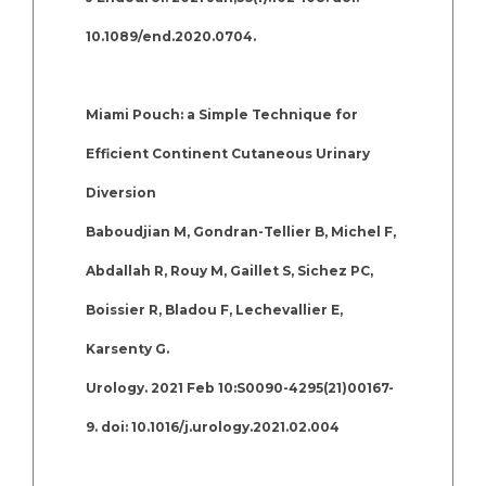
10.1089/end.2020.0704.
Miami Pouch: a Simple Technique for
Efficient Continent Cutaneous Urinary
Diversion
Baboudjian M, Gondran-Tellier B, Michel F,
Abdallah R, Rouy M, Gaillet S, Sichez PC,
Boissier R, Bladou F, Lechevallier E,
Karsenty G.
Urology. 2021 Feb 10:S0090-4295(21)00167-
9. doi: 10.1016/j.urology.2021.02.004