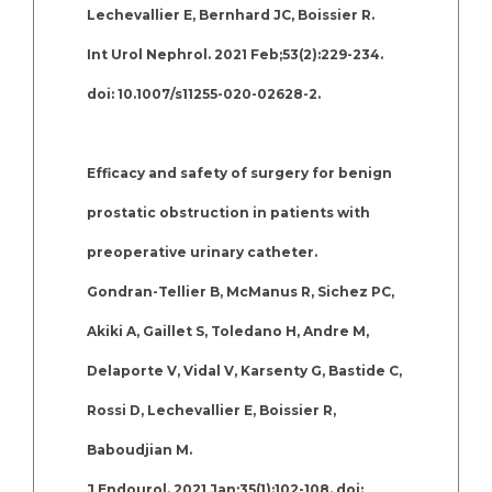
Lechevallier E, Bernhard JC, Boissier R.
Int Urol Nephrol. 2021 Feb;53(2):229-234.
doi: 10.1007/s11255-020-02628-2.
Efficacy and safety of surgery for benign
prostatic obstruction in patients with
preoperative urinary catheter.
Gondran-Tellier B, McManus R, Sichez PC,
Akiki A, Gaillet S, Toledano H, Andre M,
Delaporte V, Vidal V, Karsenty G, Bastide C,
Rossi D, Lechevallier E, Boissier R,
Baboudjian M.
J Endourol. 2021 Jan;35(1):102-108. doi: