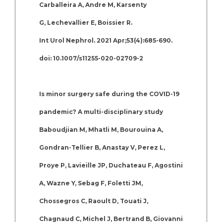
Carballeira A, Andre M, Karsenty
G, Lechevallier E, Boissier R.
Int Urol Nephrol. 2021 Apr;53(4):685-690.
doi: 10.1007/s11255-020-02709-2
Is minor surgery safe during the COVID-19
pandemic? A multi-disciplinary study
Baboudjian M, Mhatli M, Bourouina A,
Gondran-Tellier B, Anastay V, Perez L,
Proye P, Lavieille JP, Duchateau F, Agostini
A, Wazne Y, Sebag F, Foletti JM,
Chossegros C, Raoult D, Touati J,
Chagnaud C, Michel J, Bertrand B, Giovanni