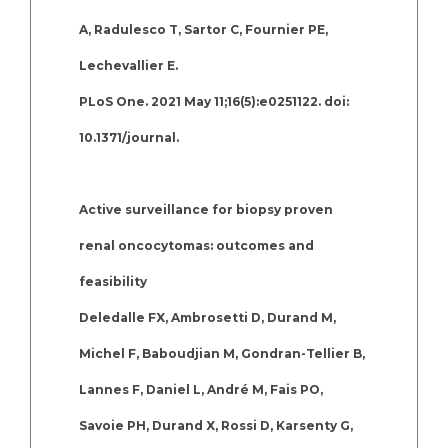
A, Radulesco T, Sartor C, Fournier PE,
Lechevallier E.
PLoS One. 2021 May 11;16(5):e0251122. doi:
10.1371/journal.
Active surveillance for biopsy proven
renal oncocytomas: outcomes and
feasibility
Deledalle FX, Ambrosetti D, Durand M,
Michel F, Baboudjian M, Gondran-Tellier B,
Lannes F, Daniel L, André M, Fais PO,
Savoie PH, Durand X, Rossi D, Karsenty G,