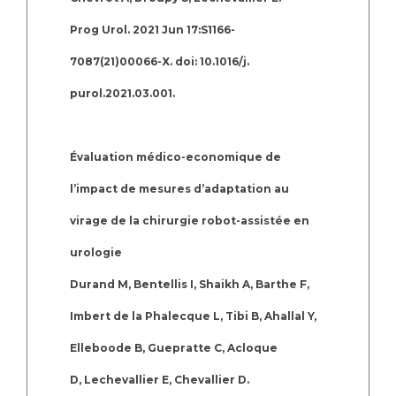
Prog Urol. 2021 Jun 17:S1166-
7087(21)00066-X. doi: 10.1016/j.
purol.2021.03.001.
Évaluation médico-economique de
l’impact de mesures d’adaptation au
virage de la chirurgie robot-assistée en
urologie
Durand M, Bentellis I, Shaikh A, Barthe F,
Imbert de la Phalecque L, Tibi B, Ahallal Y,
Elleboode B, Guepratte C, Acloque
D, Lechevallier E, Chevallier D.