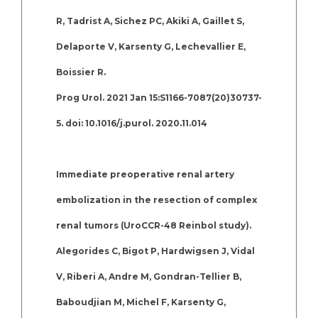
R, Tadrist A, Sichez PC, Akiki A, Gaillet S,
Delaporte V, Karsenty G, Lechevallier E,
Boissier R.
Prog Urol. 2021 Jan 15:S1166-7087(20)30737-
5. doi: 10.1016/j.purol. 2020.11.014
Immediate preoperative renal artery
embolization in the resection of complex
renal tumors (UroCCR-48 Reinbol study).
Alegorides C, Bigot P, Hardwigsen J, Vidal
V, Riberi A, Andre M, Gondran-Tellier B,
Baboudjian M, Michel F, Karsenty G,