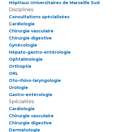
Les pôles d'activité médicale
Cancer
Hôpitaux Universitaires de Marseille Sud
Anatomie et Cytologie Pathologiques
Disciplines:
Adresser un examen au Laboratoire d'Infectiologie
Consultations spécialisées
Cardiologie
Médecine nucléaire
Centres de référence Maladies Rares
Chirurgie vasculaire
Plateforme d'Expertise Maladies Rares
Chirurgie digestive
Gynécologie
Maladies rares
Hépato-gastro-entérologie
Presse / Multimédia
Ophtalmologie
Orthoptie
Maternité Hôpital Nord
Communiqués de presse
ORL
Dossiers de presse
Oto-rhino-laryngologie
Médiathèque
Urologie
Gastro-entérologie
Vos représentants
Spécialités:
Cardiologie
Fournisseurs
La Commission Des Usagers (CDU)
Chirurgie vasculaire
Les Comités Locaux des Usagers
Chirurgie digestive
Rôles et missions
Dermatologie
Le projet des usagers