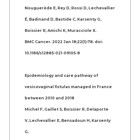
Nouguerède E, Rey D, Rossi D, Lechevallier
É, Badinand D, Bastide C, Karsenty G,
Boissier R, Amichi K, Muracciole X.
BMC Cancer. 2022 Jan 18;22(1):78. doi:
10.1186/s12885-021-09105-8
Epidemiology and care pathway of
vesicovaginal fistulas managed in France
between 2010 and 2018
Michel F, Gaillet S, Boissier R, Delaporte
V, Lechevallier E, Bensadoun H, Karsenty
G.