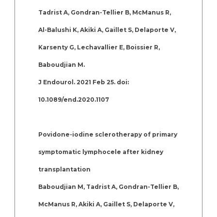
Tadrist A, Gondran-Tellier B, McManus R,
Al-Balushi K, Akiki A, Gaillet S, Delaporte V,
Karsenty G, Lechavallier E, Boissier R,
Baboudjian M.
J Endourol. 2021 Feb 25. doi:
10.1089/end.2020.1107
Povidone-iodine sclerotherapy of primary
symptomatic lymphocele after kidney
transplantation
Baboudjian M, Tadrist A, Gondran-Tellier B,
McManus R, Akiki A, Gaillet S, Delaporte V,