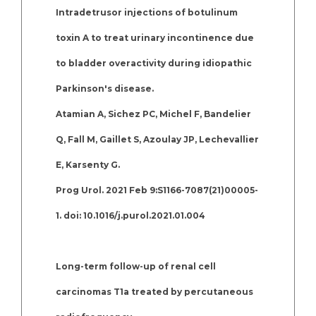
Intradetrusor injections of botulinum
toxin A to treat urinary incontinence due
to bladder overactivity during idiopathic
Parkinson's disease.
Atamian A, Sichez PC, Michel F, Bandelier
Q, Fall M, Gaillet S, Azoulay JP, Lechevallier
E, Karsenty G.
Prog Urol. 2021 Feb 9:S1166-7087(21)00005-
1. doi: 10.1016/j.purol.2021.01.004
Long-term follow-up of renal cell
carcinomas T1a treated by percutaneous