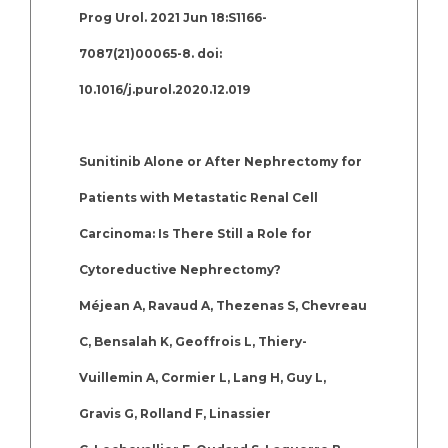
Prog Urol. 2021 Jun 18:S1166-
7087(21)00065-8. doi:
10.1016/j.purol.2020.12.019
Sunitinib Alone or After Nephrectomy for
Patients with Metastatic Renal Cell
Carcinoma: Is There Still a Role for
Cytoreductive Nephrectomy?
Méjean A, Ravaud A, Thezenas S, Chevreau
C, Bensalah K, Geoffrois L, Thiery-
Vuillemin A, Cormier L, Lang H, Guy L,
Gravis G, Rolland F, Linassier