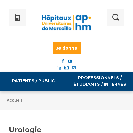
Je donne
PROFESSIONNELS /
PATIENTS / PUBLIC
ÉTUDIANTS / INTERNES
Accueil
Informations pratiques
Égalité professionnelle
Accès à votre dossier médical
Urologie
Emploi / formation
Tarifs