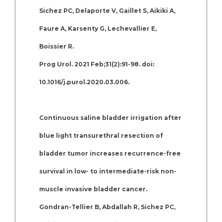
Sichez PC, Delaporte V, Gaillet S, Aikiki A,
Faure A, Karsenty G, Lechevallier E,
Boissier R.
Prog Urol. 2021 Feb;31(2):91-98. doi:
10.1016/j.purol.2020.03.006.
Continuous saline bladder irrigation after
blue light transurethral resection of
bladder tumor increases recurrence-free
survival in low- to intermediate-risk non-
muscle invasive bladder cancer.
Gondran-Tellier B, Abdallah R, Sichez PC,