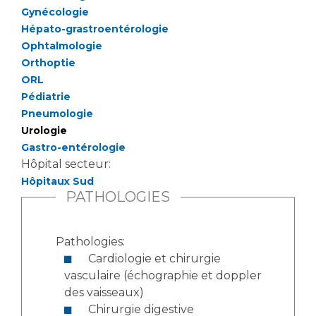
Liste des marchés conclus
Gynécologie
Documents utiles
Hépato-grastroentérologie
Ophtalmologie
Qualité
Orthoptie
ORL
Nos indicateurs qualité et de sécurité des soins
Pédiatrie
Pneumologie
Urologie
Protection des données
Gastro-entérologie
Hôpital secteur:
Hôpitaux Sud
Sécurité
PATHOLOGIES
Pathologies:
Les recherches en santé à l’AP-HM
Cardiologie et chirurgie
vasculaire (échographie et doppler
des vaisseaux)
Lieu de santé sans tabac
Chirurgie digestive