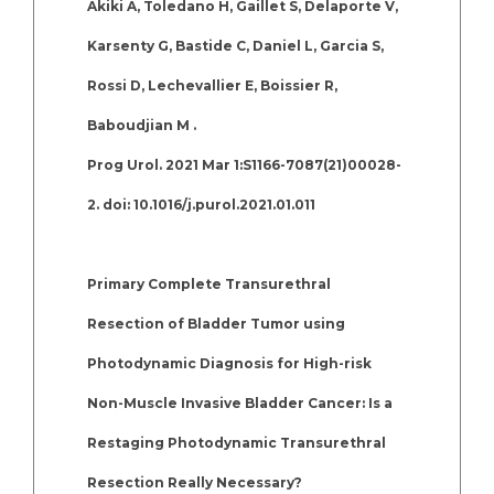
Akiki A, Toledano H, Gaillet S, Delaporte V,
Karsenty G, Bastide C, Daniel L, Garcia S,
Rossi D, Lechevallier E, Boissier R,
Baboudjian M .
Prog Urol. 2021 Mar 1:S1166-7087(21)00028-
2. doi: 10.1016/j.purol.2021.01.011
Primary Complete Transurethral
Resection of Bladder Tumor using
Photodynamic Diagnosis for High-risk
Non-Muscle Invasive Bladder Cancer: Is a
Restaging Photodynamic Transurethral
Resection Really Necessary?