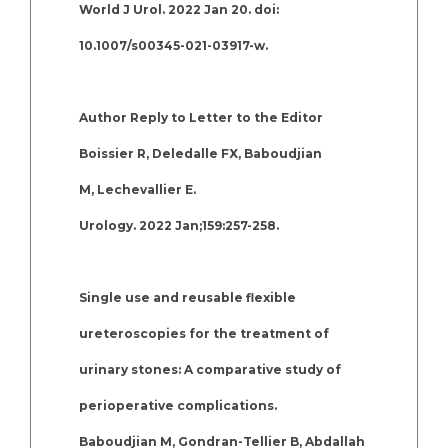
World J Urol. 2022 Jan 20. doi:
10.1007/s00345-021-03917-w.
Author Reply to Letter to the Editor
Boissier R, Deledalle FX, Baboudjian
M, Lechevallier E.
Urology. 2022 Jan;159:257-258.
Single use and reusable flexible
ureteroscopies for the treatment of
urinary stones: A comparative study of
perioperative complications.
Baboudjian M, Gondran-Tellier B, Abdallah