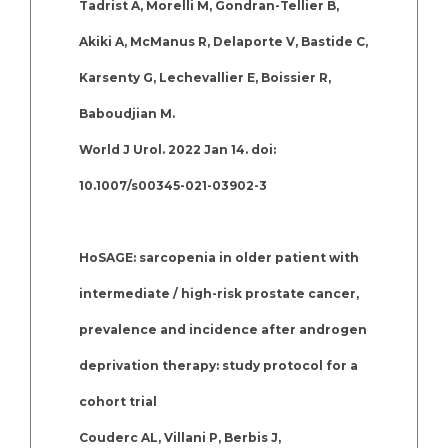
Tadrist A, Morelli M, Gondran-Tellier B,
Akiki A, McManus R, Delaporte V, Bastide C,
Karsenty G, Lechevallier E, Boissier R,
Baboudjian M.
World J Urol. 2022 Jan 14. doi:
10.1007/s00345-021-03902-3
HoSAGE: sarcopenia in older patient with
intermediate / high-risk prostate cancer,
prevalence and incidence after androgen
deprivation therapy: study protocol for a
cohort trial
Couderc AL, Villani P, Berbis J,