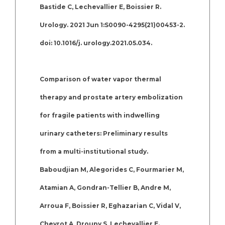
Bastide C, Lechevallier E, Boissier R.
Urology. 2021 Jun 1:S0090-4295(21)00453-2.
doi: 10.1016/j. urology.2021.05.034.
Comparison of water vapor thermal
therapy and prostate artery embolization
for fragile patients with indwelling
urinary catheters: Preliminary results
from a multi-institutional study.
Baboudjian M, Alegorides C, Fourmarier M,
Atamian A, Gondran-Tellier B, Andre M,
Arroua F, Boissier R, Eghazarian C, Vidal V,
Chevrot A, Droupy S, Lechevallier E.