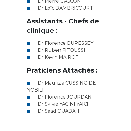
Dr Pierre GASCON
Dr Loîc DAMBRICOURT
Assistants - Chefs de
clinique :
Dr Florence DUPESSEY
Dr Ruben FITOUSSI
Dr Kevin MAIROT
Praticiens Attachés :
Dr Maurizia CUSSINO DE
NOBILI
Dr Florence JOURDAN
Dr Sylvie YACINI YAICI
Dr Saad OUADAHI