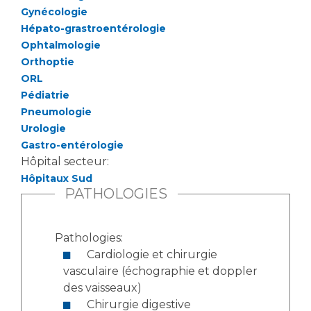
Liste des marchés conclus
Gynécologie
Documents utiles
Hépato-grastroentérologie
Ophtalmologie
Qualité
Orthoptie
ORL
Nos indicateurs qualité et de sécurité des soins
Pédiatrie
Pneumologie
Urologie
Protection des données
Gastro-entérologie
Hôpital secteur:
Hôpitaux Sud
Sécurité
PATHOLOGIES
Pathologies:
Les recherches en santé à l’AP-HM
Cardiologie et chirurgie
vasculaire (échographie et doppler
des vaisseaux)
Lieu de santé sans tabac
Chirurgie digestive