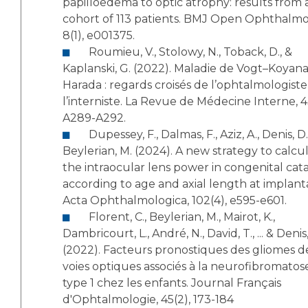
papilloedema to optic atrophy: results from 
cohort of 113 patients. BMJ Open Ophthalmo
8(1), e001375.
Roumieu, V., Stolowy, N., Toback, D., &
Kaplanski, G. (2022). Maladie de Vogt–Koyana
Harada : regards croisés de l’ophtalmologiste
l’interniste. La Revue de Médecine Interne, 4
A289-A292.
Dupessey, F., Dalmas, F., Aziz, A., Denis, D., &
Beylerian, M. (2024). A new strategy to calcu
the intraocular lens power in congenital cat
according to age and axial length at implant
Acta Ophthalmologica, 102(4), e595-e601.
Florent, C., Beylerian, M., Mairot, K.,
Dambricourt, L., André, N., David, T., ... & Denis,
(2022). Facteurs pronostiques des gliomes d
voies optiques associés à la neurofibromatos
type 1 chez les enfants. Journal Français
d'Ophtalmologie, 45(2), 173-184