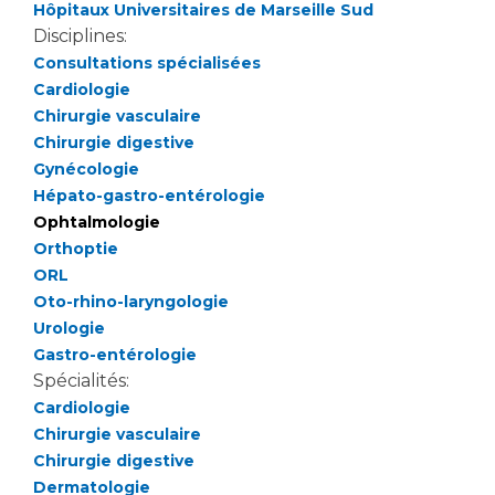
Les pôles d'activité médicale
Cancer
Hôpitaux Universitaires de Marseille Sud
Anatomie et Cytologie Pathologiques
Disciplines:
Adresser un examen au Laboratoire d'Infectiologie
Consultations spécialisées
Cardiologie
Médecine nucléaire
Centres de référence Maladies Rares
Chirurgie vasculaire
Plateforme d'Expertise Maladies Rares
Chirurgie digestive
Gynécologie
Maladies rares
Hépato-gastro-entérologie
Presse / Multimédia
Ophtalmologie
Orthoptie
Maternité Hôpital Nord
Communiqués de presse
ORL
Dossiers de presse
Oto-rhino-laryngologie
Médiathèque
Urologie
Gastro-entérologie
Vos représentants
Spécialités:
Cardiologie
Fournisseurs
La Commission Des Usagers (CDU)
Chirurgie vasculaire
Les Comités Locaux des Usagers
Chirurgie digestive
Rôles et missions
Dermatologie
Le projet des usagers