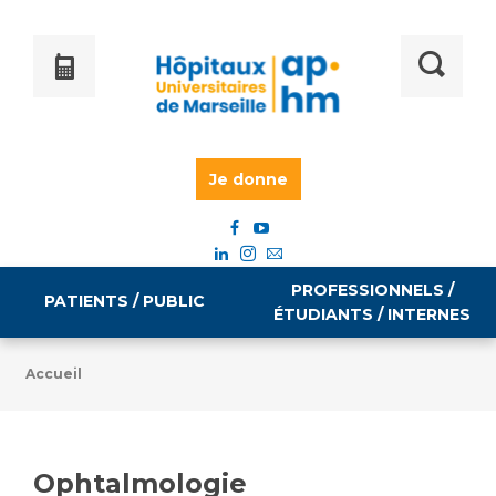
Je donne
PROFESSIONNELS /
PATIENTS / PUBLIC
ÉTUDIANTS / INTERNES
Accueil
Informations pratiques
Égalité professionnelle
Accès à votre dossier médical
Ophtalmologie
Emploi / formation
Tarifs