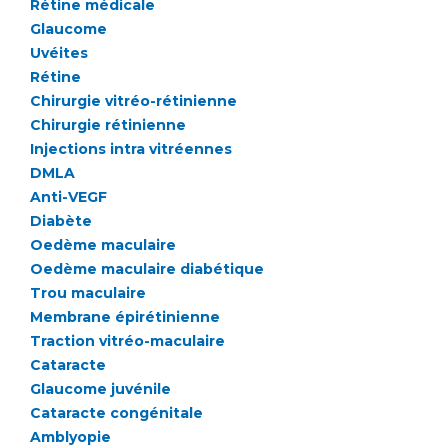
Rétine médicale
Glaucome
Uvéites
Rétine
Chirurgie vitréo-rétinienne
Chirurgie rétinienne
Injections intra vitréennes
DMLA
Anti-VEGF
Diabète
Oedème maculaire
Oedème maculaire diabétique
Trou maculaire
Membrane épirétinienne
Traction vitréo-maculaire
Cataracte
Glaucome juvénile
Cataracte congénitale
Amblyopie