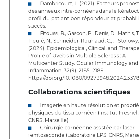
Dambricourt, L. (2021). Facteurs pronostiques
des anneaux intra-cornéens dans le kératocô
profil du patient bon répondeur et probabil
succès.
Fitoussi, R., Gascon, P., Denis, D., Mathis, T.,
Tieulé, N., Schneider-Rouhaud, C., … Stolowy,
(2024). Epidemiological, Clinical, and Therap
Profile of Uveitis in Multiple Sclerosis : A
Multicenter Study. Ocular Immunology and
Inflammation, 32(9), 2185–2189.
https://doi.org/10.1080/09273948.2024.2337
Collaborations scientifiques
Imagerie en haute résolution et propriétés
physiques du tissu cornéen (Institut Fresnel,
CNRS, Marseille)
Chirurgie cornéenne assistée par laser
femtoseconde (Laboratoire LP3, CNRS, Marsei