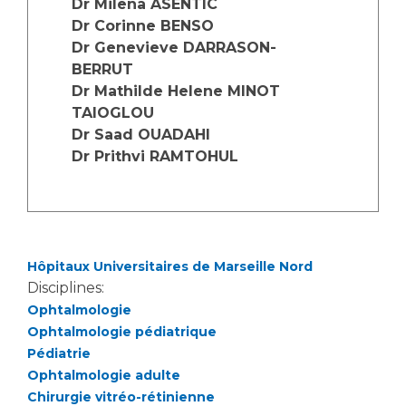
Dr Milena ASENTIC
Les structures de recherche
Salon des familles
Dr Corinne BENSO
Transports sanitaires
Dr Genevieve DARRASON-
Vos droits, vos devoirs
BERRUT
Écoles et Instituts de Formation
Dr Mathilde Helene MINOT
TAIOGLOU
Handicap
Dr Saad OUADAHI
Plateforme des internes
Dr Prithvi RAMTOHUL
Handi 13
Pôle Médecine Physique et Réadaptation
Professionnels de santé
Accueil sourds et malentendants
Charte Romain Jacob
Adresser un patient
Hôpitaux Universitaires de Marseille Nord
Mouvement Parcours Handicap 13
Réseaux de soins
Disciplines:
Adresser un examen au Laboratoire de Biologie
Ophtalmologie
Médicale
Ophtalmologie pédiatrique
Activité physique
Pédiatrie
Radiologie / Imagerie
Ophtalmologie adulte
Cancérologie
Chirurgie vitréo-rétinienne