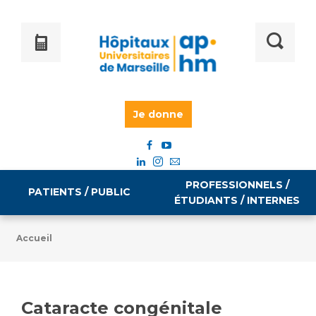
Je donne
PROFESSIONNELS /
PATIENTS / PUBLIC
ÉTUDIANTS / INTERNES
Accueil
Informations pratiques
Égalité professionnelle
Accès à votre dossier médical
Cataracte congénitale
Emploi / formation
Tarifs