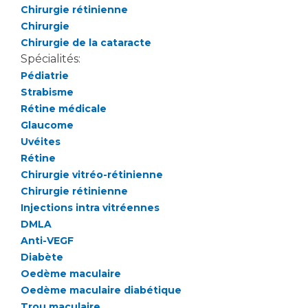
Les pôles d'activité médicale
Cancer
Chirurgie rétinienne
Anatomie et Cytologie Pathologiques
Chirurgie
Adresser un examen au Laboratoire d'Infectiologie
Chirurgie de la cataracte
Médecine nucléaire
Centres de référence Maladies Rares
Spécialités:
Pédiatrie
Plateforme d'Expertise Maladies Rares
Strabisme
Maladies rares
Rétine médicale
Glaucome
Presse / Multimédia
Uvéites
Rétine
Maternité Hôpital Nord
Communiqués de presse
Chirurgie vitréo-rétinienne
Dossiers de presse
Chirurgie rétinienne
Médiathèque
Injections intra vitréennes
DMLA
Vos représentants
Anti-VEGF
Fournisseurs
Diabète
La Commission Des Usagers (CDU)
Oedème maculaire
Les Comités Locaux des Usagers
Oedème maculaire diabétique
Rôles et missions
Le projet des usagers
Trou maculaire