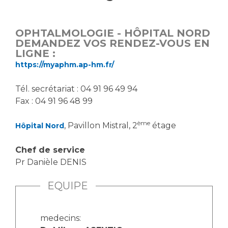
Vous accompagnez, vous rendez visite à un patient
Emplois paramédicaux
Vous allez être hospitalisé(e)
OPHTALMOLOGIE - HÔPITAL NORD
Emplois administratifs
Vous avez un examen d'imagerie ou de radiologie
DEMANDEZ VOS RENDEZ-VOUS EN
Emplois médicaux
LIGNE :
à réaliser
https://myaphm.ap-hm.fr/
Espace Formation
Vous avez une analyse à réaliser
Étudiants hospitaliers
Vous venez en consultation
Tél. secrétariat : 04 91 96 49 94
Emplois techniques et médico-techniques
myaphm, votre espace santé en ligne
Fax : 04 91 96 48 99
Emplois divers
Infos COVID-19
Emplois socio-éducatifs
ème
, Pavillon Mistral, 2
étage
Hôpital Nord
Statuts
Vivre ensemble à l'hôpital
Chef de service
Stages paramédicaux
Pr Danièle DENIS
Culture à l'hôpital
EQUIPE
Laïcité et cultes
Chercheurs
Les associations
La recherche clinique à l'AP-HM
Livret d'accueil
medecins: