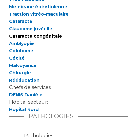
Liste des marchés conclus
Membrane épirétinienne
Documents utiles
Traction vitréo-maculaire
Qualité
Cataracte
Glaucome juvénile
Cataracte congénitale
Nos indicateurs qualité et de sécurité des soins
Amblyopie
Colobome
Cécité
Protection des données
Malvoyance
Chirurgie
Rééducation
Sécurité
Chefs de services:
DENIS Danièle
Hôpital secteur:
Les recherches en santé à l’AP-HM
Hôpital Nord
PATHOLOGIES
Lieu de santé sans tabac
Pathologies: