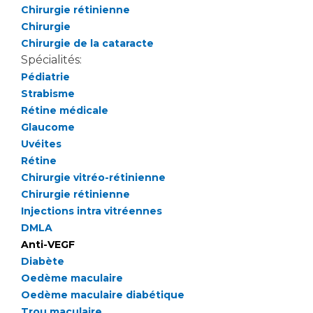
Les pôles d'activité médicale
Cancer
Chirurgie rétinienne
Anatomie et Cytologie Pathologiques
Chirurgie
Adresser un examen au Laboratoire d'Infectiologie
Chirurgie de la cataracte
Médecine nucléaire
Centres de référence Maladies Rares
Spécialités:
Pédiatrie
Plateforme d'Expertise Maladies Rares
Strabisme
Maladies rares
Rétine médicale
Glaucome
Presse / Multimédia
Uvéites
Rétine
Maternité Hôpital Nord
Communiqués de presse
Chirurgie vitréo-rétinienne
Dossiers de presse
Chirurgie rétinienne
Médiathèque
Injections intra vitréennes
DMLA
Vos représentants
Anti-VEGF
Fournisseurs
Diabète
La Commission Des Usagers (CDU)
Oedème maculaire
Les Comités Locaux des Usagers
Oedème maculaire diabétique
Rôles et missions
Le projet des usagers
Trou maculaire