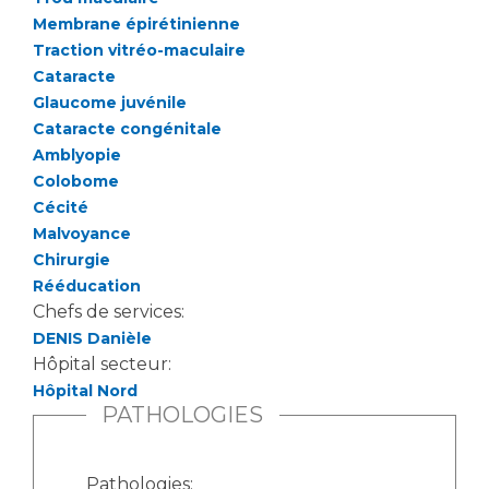
Liste des marchés conclus
Membrane épirétinienne
Documents utiles
Traction vitréo-maculaire
Qualité
Cataracte
Glaucome juvénile
Cataracte congénitale
Nos indicateurs qualité et de sécurité des soins
Amblyopie
Colobome
Cécité
Protection des données
Malvoyance
Chirurgie
Rééducation
Sécurité
Chefs de services:
DENIS Danièle
Hôpital secteur:
Les recherches en santé à l’AP-HM
Hôpital Nord
PATHOLOGIES
Lieu de santé sans tabac
Pathologies: