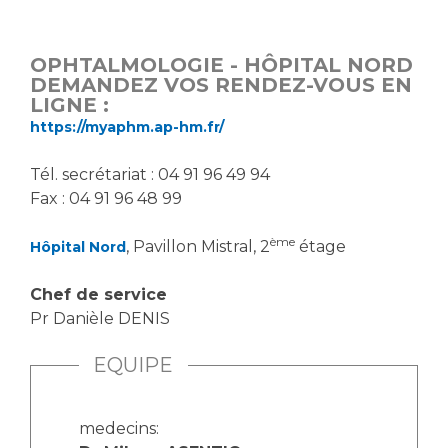
Vous accompagnez, vous rendez visite à un patient
Emplois paramédicaux
Vous allez être hospitalisé(e)
OPHTALMOLOGIE - HÔPITAL NORD
Emplois administratifs
Vous avez un examen d'imagerie ou de radiologie
DEMANDEZ VOS RENDEZ-VOUS EN
Emplois médicaux
LIGNE :
à réaliser
https://myaphm.ap-hm.fr/
Espace Formation
Vous avez une analyse à réaliser
Étudiants hospitaliers
Vous venez en consultation
Tél. secrétariat : 04 91 96 49 94
Emplois techniques et médico-techniques
myaphm, votre espace santé en ligne
Fax : 04 91 96 48 99
Emplois divers
Infos COVID-19
Emplois socio-éducatifs
ème
, Pavillon Mistral, 2
étage
Hôpital Nord
Statuts
Vivre ensemble à l'hôpital
Chef de service
Stages paramédicaux
Pr Danièle DENIS
Culture à l'hôpital
EQUIPE
Laïcité et cultes
Chercheurs
Les associations
La recherche clinique à l'AP-HM
Livret d'accueil
medecins: