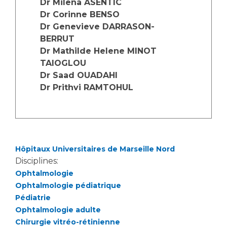
Dr Milena ASENTIC
Les structures de recherche
Salon des familles
Dr Corinne BENSO
Transports sanitaires
Dr Genevieve DARRASON-
Vos droits, vos devoirs
BERRUT
Écoles et Instituts de Formation
Dr Mathilde Helene MINOT
TAIOGLOU
Handicap
Dr Saad OUADAHI
Plateforme des internes
Dr Prithvi RAMTOHUL
Handi 13
Pôle Médecine Physique et Réadaptation
Professionnels de santé
Accueil sourds et malentendants
Charte Romain Jacob
Adresser un patient
Hôpitaux Universitaires de Marseille Nord
Mouvement Parcours Handicap 13
Réseaux de soins
Disciplines:
Adresser un examen au Laboratoire de Biologie
Ophtalmologie
Médicale
Ophtalmologie pédiatrique
Activité physique
Pédiatrie
Radiologie / Imagerie
Ophtalmologie adulte
Cancérologie
Chirurgie vitréo-rétinienne