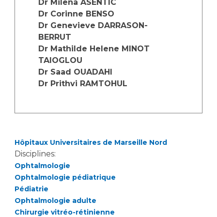
Dr Milena ASENTIC
Les structures de recherche
Salon des familles
Dr Corinne BENSO
Transports sanitaires
Dr Genevieve DARRASON-
Vos droits, vos devoirs
BERRUT
Écoles et Instituts de Formation
Dr Mathilde Helene MINOT
TAIOGLOU
Handicap
Dr Saad OUADAHI
Plateforme des internes
Dr Prithvi RAMTOHUL
Handi 13
Pôle Médecine Physique et Réadaptation
Professionnels de santé
Accueil sourds et malentendants
Charte Romain Jacob
Adresser un patient
Hôpitaux Universitaires de Marseille Nord
Mouvement Parcours Handicap 13
Réseaux de soins
Disciplines:
Adresser un examen au Laboratoire de Biologie
Ophtalmologie
Médicale
Ophtalmologie pédiatrique
Activité physique
Pédiatrie
Radiologie / Imagerie
Ophtalmologie adulte
Cancérologie
Chirurgie vitréo-rétinienne