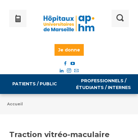
Je donne
PROFESSIONNELS /
PATIENTS / PUBLIC
ÉTUDIANTS / INTERNES
Accueil
Informations pratiques
Égalité professionnelle
Accès à votre dossier médical
Traction vitréo-maculaire
Emploi / formation
Tarifs