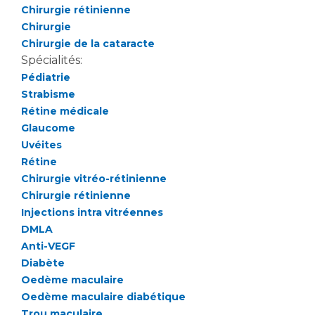
Les pôles d'activité médicale
Cancer
Chirurgie rétinienne
Anatomie et Cytologie Pathologiques
Chirurgie
Adresser un examen au Laboratoire d'Infectiologie
Chirurgie de la cataracte
Médecine nucléaire
Centres de référence Maladies Rares
Spécialités:
Pédiatrie
Plateforme d'Expertise Maladies Rares
Strabisme
Maladies rares
Rétine médicale
Glaucome
Presse / Multimédia
Uvéites
Rétine
Maternité Hôpital Nord
Communiqués de presse
Chirurgie vitréo-rétinienne
Dossiers de presse
Chirurgie rétinienne
Médiathèque
Injections intra vitréennes
DMLA
Vos représentants
Anti-VEGF
Fournisseurs
Diabète
La Commission Des Usagers (CDU)
Oedème maculaire
Les Comités Locaux des Usagers
Oedème maculaire diabétique
Rôles et missions
Le projet des usagers
Trou maculaire