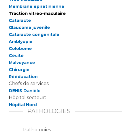
Liste des marchés conclus
Membrane épirétinienne
Documents utiles
Traction vitréo-maculaire
Qualité
Cataracte
Glaucome juvénile
Cataracte congénitale
Nos indicateurs qualité et de sécurité des soins
Amblyopie
Colobome
Cécité
Protection des données
Malvoyance
Chirurgie
Rééducation
Sécurité
Chefs de services:
DENIS Danièle
Hôpital secteur:
Les recherches en santé à l’AP-HM
Hôpital Nord
PATHOLOGIES
Lieu de santé sans tabac
Pathologies: