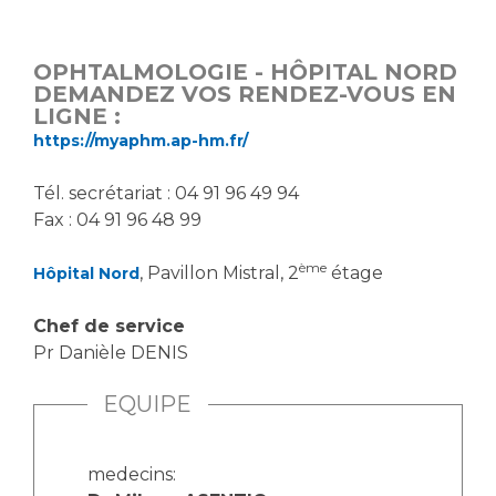
Vous accompagnez, vous rendez visite à un patient
Emplois paramédicaux
Vous allez être hospitalisé(e)
OPHTALMOLOGIE - HÔPITAL NORD
Emplois administratifs
Vous avez un examen d'imagerie ou de radiologie
DEMANDEZ VOS RENDEZ-VOUS EN
Emplois médicaux
LIGNE :
à réaliser
https://myaphm.ap-hm.fr/
Espace Formation
Vous avez une analyse à réaliser
Étudiants hospitaliers
Vous venez en consultation
Tél. secrétariat : 04 91 96 49 94
Emplois techniques et médico-techniques
myaphm, votre espace santé en ligne
Fax : 04 91 96 48 99
Emplois divers
Infos COVID-19
Emplois socio-éducatifs
ème
, Pavillon Mistral, 2
étage
Hôpital Nord
Statuts
Vivre ensemble à l'hôpital
Chef de service
Stages paramédicaux
Pr Danièle DENIS
Culture à l'hôpital
EQUIPE
Laïcité et cultes
Chercheurs
Les associations
La recherche clinique à l'AP-HM
Livret d'accueil
medecins: