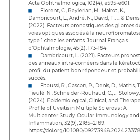
Acta Ophthalmologica, 102(4), e595-e601.
Florent, C., Beylerian, M., Mairot, K.,
Dambricourt, L., André, N., David, T., ... & Denis,
(2022). Facteurs pronostiques des gliomes d
voies optiques associés à la neurofibromatos
type 1 chez les enfants. Journal Français
d'Ophtalmologie, 45(2), 173-184
Dambricourt, L. (2021). Facteurs pronostiques
des anneaux intra-cornéens dans le kératocô
profil du patient bon répondeur et probabil
succès.
Fitoussi, R., Gascon, P., Denis, D., Mathis, T.,
Tieulé, N., Schneider-Rouhaud, C., … Stolowy,
(2024). Epidemiological, Clinical, and Therap
Profile of Uveitis in Multiple Sclerosis : A
Multicenter Study. Ocular Immunology and
Inflammation, 32(9), 2185–2189.
https://doi.org/10.1080/09273948.2024.2337