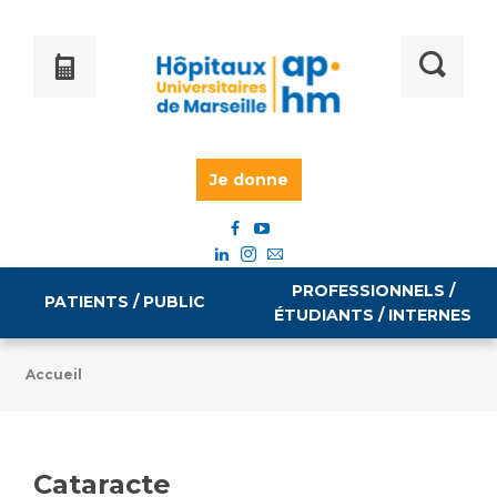
Je donne
PROFESSIONNELS /
PATIENTS / PUBLIC
ÉTUDIANTS / INTERNES
Accueil
Informations pratiques
Égalité professionnelle
Accès à votre dossier médical
Cataracte
Emploi / formation
Tarifs