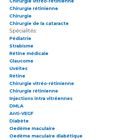
Chirurgie vitréo-rétinienne
Chirurgie rétinienne
Chirurgie
Chirurgie de la cataracte
Spécialités:
Pédiatrie
Strabisme
Rétine médicale
Glaucome
Uvéites
Rétine
Chirurgie vitréo-rétinienne
Chirurgie rétinienne
Injections intra vitréennes
DMLA
Anti-VEGF
Diabète
Oedème maculaire
Oedème maculaire diabétique