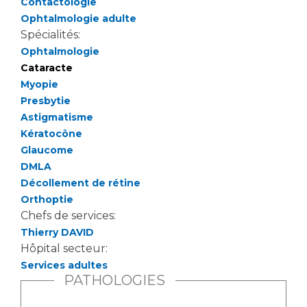
Contactologie
Liste des marchés conclus
Ophtalmologie adulte
Documents utiles
Spécialités:
Qualité
Ophtalmologie
Cataracte
Myopie
Nos indicateurs qualité et de sécurité des soins
Presbytie
Astigmatisme
Kératocône
Protection des données
Glaucome
DMLA
Décollement de rétine
Sécurité
Orthoptie
Chefs de services:
Thierry DAVID
Les recherches en santé à l’AP-HM
Hôpital secteur:
Services adultes
PATHOLOGIES
Lieu de santé sans tabac