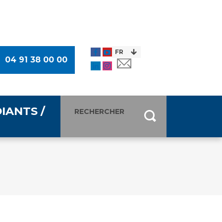
04 91 38 00 00
IANTS /
entants
ultimédia
 Des Usagers (CDU)
de presse
ocaux des Usagers
esse
usagers