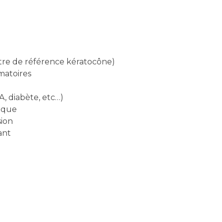
tre de référence kératocône)
matoires
, diabète, etc…)
ique
sion
ant