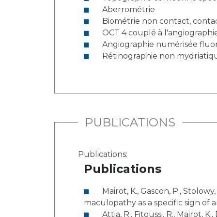
Aberrométrie
Biométrie non contact, contac
OCT 4 couplé à l'angiograph
Angiographie numérisée fluor
Rétinographie non mydriatiq
PUBLICATIONS
Publications:
Publications
Mairot, K., Gascon, P., Stolowy, N., Comet, A., Attia, R., Beylerian, M., ... & David, T. (2023). Paracentral acute middle
maculopathy as a specific sign of 
Attia, R., Fitoussi, R., Mairot, K., Demortiere, S., Stellman, J. P., Tilsley, P., ... & Stolowy, N. (2023). Risk factors associated with