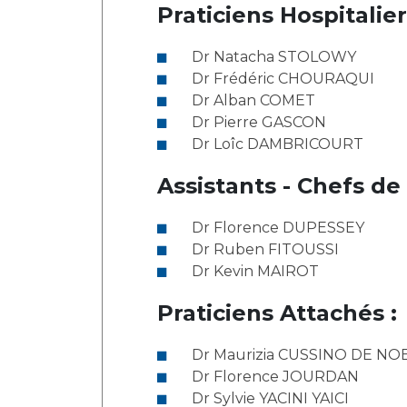
Laïcité et cultes
Praticiens Hospitalier
Les structures de recherche
Les associations
Livret d'accueil
Dr Natacha STOLOWY
Dr Frédéric CHOURAQUI
Salon des familles
Dr Alban COMET
Transports sanitaires
Dr Pierre GASCON
Vos droits, vos devoirs
Dr Loîc DAMBRICOURT
Assistants - Chefs de 
Dr Florence DUPESSEY
Dr Ruben FITOUSSI
Dr Kevin MAIROT
Praticiens Attachés :
Dr Maurizia CUSSINO DE NOB
Dr Florence JOURDAN
Dr Sylvie YACINI YAICI