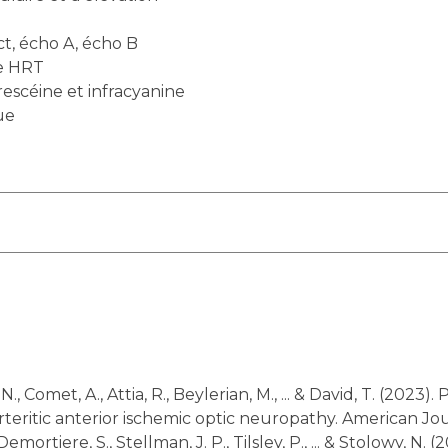
t, écho A, écho B
ie HRT
escéine et infracyanine
ue
arteritic anterior ischemic optic neuropathy. American Jo