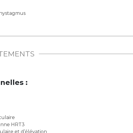
u nystagmus
ITEMENTS
nelles :
culaire
éenne HRT3
aire et d’élévation