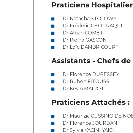
Laïcité et cultes
Praticiens Hospitalier
Les structures de recherche
Les associations
Livret d'accueil
Dr Natacha STOLOWY
Dr Frédéric CHOURAQUI
Salon des familles
Dr Alban COMET
Transports sanitaires
Dr Pierre GASCON
Vos droits, vos devoirs
Dr Loîc DAMBRICOURT
Assistants - Chefs de 
Dr Florence DUPESSEY
Dr Ruben FITOUSSI
Dr Kevin MAIROT
Praticiens Attachés :
Dr Maurizia CUSSINO DE NOB
Dr Florence JOURDAN
Dr Sylvie YACINI YAICI