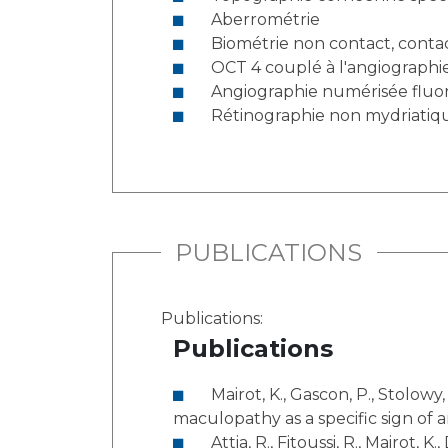
Aberrométrie
Biométrie non contact, contac
OCT 4 couplé à l'angiograph
Angiographie numérisée fluor
Rétinographie non mydriatiq
PUBLICATIONS
Publications:
Publications
Mairot, K., Gascon, P., Stolowy, N., Comet, A., Attia, R., Beylerian, M., ... & David, T. (2023). Paracentral acute middle
maculopathy as a specific sign of 
Attia, R., Fitoussi, R., Mairot, K., Demortiere, S., Stellman, J. P., Tilsley, P., ... & Stolowy, N. (2023). Risk factors associated with