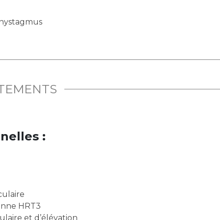
u nystagmus
ITEMENTS
nelles :
culaire
éenne HRT3
aire et d’élévation