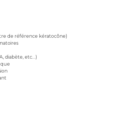
tre de référence kératocône)
matoires
, diabète, etc…)
ique
sion
ant