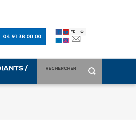
04 91 38 00 00
IANTS /
entants
ultimédia
 Des Usagers (CDU)
de presse
ocaux des Usagers
esse
usagers