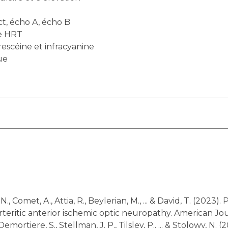
t, écho A, écho B
ie HRT
escéine et infracyanine
ue
arteritic anterior ischemic optic neuropathy. American Jo