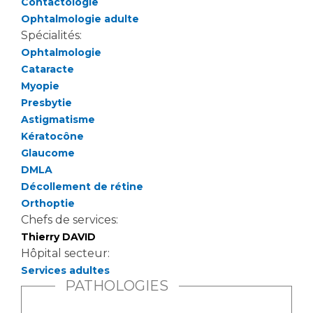
Contactologie
Liste des marchés conclus
Ophtalmologie adulte
Documents utiles
Spécialités:
Qualité
Ophtalmologie
Cataracte
Myopie
Nos indicateurs qualité et de sécurité des soins
Presbytie
Astigmatisme
Kératocône
Protection des données
Glaucome
DMLA
Décollement de rétine
Sécurité
Orthoptie
Chefs de services:
Thierry DAVID
Les recherches en santé à l’AP-HM
Hôpital secteur:
Services adultes
PATHOLOGIES
Lieu de santé sans tabac