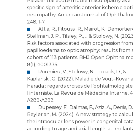
Paracentral acute middle maculopathy as a
specific sign of arteritic anterior ischemic opt
neuropathy. American Journal of Ophthalmo
248, 1-7.
Attia, R., Fitoussi, R., Mairot, K., Demortiere, S.,
Stellman, J. P., Tilsley, P., ... & Stolowy, N. (2023
Risk factors associated with progression from
papilloedema to optic atrophy: results from 
cohort of 113 patients. BMJ Open Ophthalmo
8(1), e001375.
Roumieu, V., Stolowy, N., Toback, D., &
Kaplanski, G. (2022). Maladie de Vogt–Koyana
Harada : regards croisés de l’ophtalmologiste
l’interniste. La Revue de Médecine Interne, 4
A289-A292.
Dupessey, F., Dalmas, F., Aziz, A., Denis, D., &
Beylerian, M. (2024). A new strategy to calcu
the intraocular lens power in congenital cat
according to age and axial length at implant