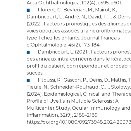
Acta Ophthalmologica, 102(4), e595-e601.
Florent, C., Beylerian, M., Mairot, K.,
Dambricourt, L., André, N., David, T., ... & Denis,
(2022). Facteurs pronostiques des gliomes d
voies optiques associés à la neurofibromatos
type 1 chez les enfants. Journal Français
d'Ophtalmologie, 45(2), 173-184
Dambricourt, L. (2021). Facteurs pronostiques
des anneaux intra-cornéens dans le kératocô
profil du patient bon répondeur et probabil
succès.
Fitoussi, R., Gascon, P., Denis, D., Mathis, T.,
Tieulé, N., Schneider-Rouhaud, C., … Stolowy,
(2024). Epidemiological, Clinical, and Therap
Profile of Uveitis in Multiple Sclerosis : A
Multicenter Study. Ocular Immunology and
Inflammation, 32(9), 2185–2189.
https://doi.org/10.1080/09273948.2024.2337