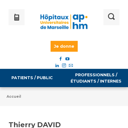
Je donne
PROFESSIONNELS /
PATIENTS / PUBLIC
ÉTUDIANTS / INTERNES
Accueil
Informations pratiques
Égalité professionnelle
Accès à votre dossier médical
Thierry DAVID
Emploi / formation
Tarifs