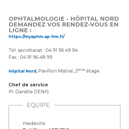
Vous accompagnez, vous rendez visite à un patient
Emplois paramédicaux
Vous allez être hospitalisé(e)
OPHTALMOLOGIE - HÔPITAL NORD
Emplois administratifs
Vous avez un examen d'imagerie ou de radiologie
DEMANDEZ VOS RENDEZ-VOUS EN
Emplois médicaux
LIGNE :
à réaliser
https://myaphm.ap-hm.fr/
Espace Formation
Vous avez une analyse à réaliser
Étudiants hospitaliers
Vous venez en consultation
Tél. secrétariat : 04 91 96 49 94
Emplois techniques et médico-techniques
myaphm, votre espace santé en ligne
Fax : 04 91 96 48 99
Emplois divers
Infos COVID-19
Emplois socio-éducatifs
ème
, Pavillon Mistral, 2
étage
Hôpital Nord
Statuts
Vivre ensemble à l'hôpital
Chef de service
Stages paramédicaux
Pr Danièle DENIS
Culture à l'hôpital
EQUIPE
Laïcité et cultes
Chercheurs
Les associations
La recherche clinique à l'AP-HM
Livret d'accueil
medecins: