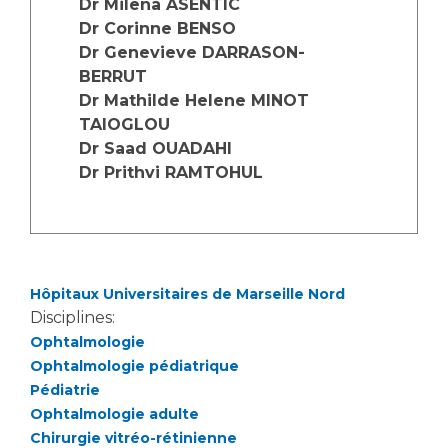
Dr Milena ASENTIC
Les structures de recherche
Salon des familles
Dr Corinne BENSO
Transports sanitaires
Dr Genevieve DARRASON-
Vos droits, vos devoirs
BERRUT
Écoles et Instituts de Formation
Dr Mathilde Helene MINOT
TAIOGLOU
Handicap
Dr Saad OUADAHI
Plateforme des internes
Dr Prithvi RAMTOHUL
Handi 13
Pôle Médecine Physique et Réadaptation
Professionnels de santé
Accueil sourds et malentendants
Charte Romain Jacob
Adresser un patient
Hôpitaux Universitaires de Marseille Nord
Mouvement Parcours Handicap 13
Réseaux de soins
Disciplines:
Adresser un examen au Laboratoire de Biologie
Ophtalmologie
Médicale
Ophtalmologie pédiatrique
Activité physique
Pédiatrie
Radiologie / Imagerie
Ophtalmologie adulte
Cancérologie
Chirurgie vitréo-rétinienne