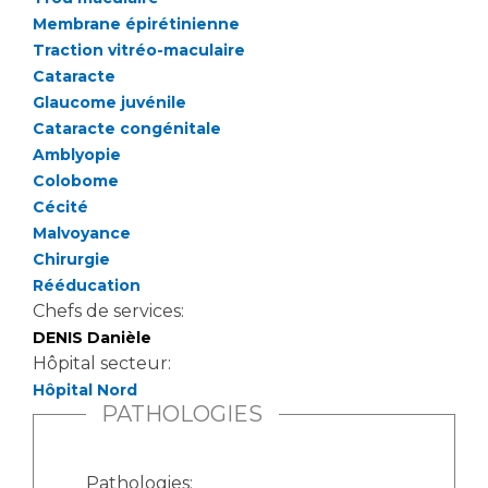
Liste des marchés conclus
Membrane épirétinienne
Documents utiles
Traction vitréo-maculaire
Qualité
Cataracte
Glaucome juvénile
Cataracte congénitale
Nos indicateurs qualité et de sécurité des soins
Amblyopie
Colobome
Cécité
Protection des données
Malvoyance
Chirurgie
Rééducation
Sécurité
Chefs de services:
DENIS Danièle
Hôpital secteur:
Les recherches en santé à l’AP-HM
Hôpital Nord
PATHOLOGIES
Lieu de santé sans tabac
Pathologies: