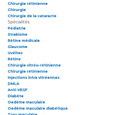
Les pôles d'activité médicale
Cancer
Chirurgie rétinienne
Anatomie et Cytologie Pathologiques
Chirurgie
Adresser un examen au Laboratoire d'Infectiologie
Chirurgie de la cataracte
Médecine nucléaire
Centres de référence Maladies Rares
Spécialités:
Pédiatrie
Plateforme d'Expertise Maladies Rares
Strabisme
Maladies rares
Rétine médicale
Glaucome
Presse / Multimédia
Uvéites
Rétine
Maternité Hôpital Nord
Communiqués de presse
Chirurgie vitréo-rétinienne
Dossiers de presse
Chirurgie rétinienne
Médiathèque
Injections intra vitréennes
DMLA
Vos représentants
Anti-VEGF
Fournisseurs
Diabète
La Commission Des Usagers (CDU)
Oedème maculaire
Les Comités Locaux des Usagers
Oedème maculaire diabétique
Rôles et missions
Le projet des usagers
Trou maculaire