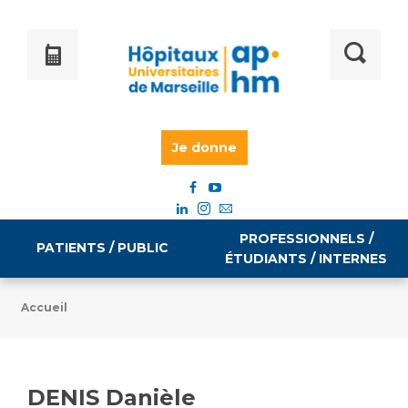
Je donne
PROFESSIONNELS /
PATIENTS / PUBLIC
ÉTUDIANTS / INTERNES
Accueil
Informations pratiques
Égalité professionnelle
Accès à votre dossier médical
DENIS Danièle
Emploi / formation
Tarifs