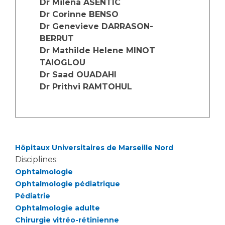
Dr Milena ASENTIC
Les structures de recherche
Salon des familles
Dr Corinne BENSO
Transports sanitaires
Dr Genevieve DARRASON-
Vos droits, vos devoirs
BERRUT
Écoles et Instituts de Formation
Dr Mathilde Helene MINOT
TAIOGLOU
Handicap
Dr Saad OUADAHI
Plateforme des internes
Dr Prithvi RAMTOHUL
Handi 13
Pôle Médecine Physique et Réadaptation
Professionnels de santé
Accueil sourds et malentendants
Charte Romain Jacob
Adresser un patient
Hôpitaux Universitaires de Marseille Nord
Mouvement Parcours Handicap 13
Réseaux de soins
Disciplines:
Adresser un examen au Laboratoire de Biologie
Ophtalmologie
Médicale
Ophtalmologie pédiatrique
Activité physique
Pédiatrie
Radiologie / Imagerie
Ophtalmologie adulte
Cancérologie
Chirurgie vitréo-rétinienne