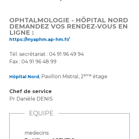
Vous accompagnez, vous rendez visite à un patient
Emplois paramédicaux
Vous allez être hospitalisé(e)
OPHTALMOLOGIE - HÔPITAL NORD
Emplois administratifs
Vous avez un examen d'imagerie ou de radiologie
DEMANDEZ VOS RENDEZ-VOUS EN
Emplois médicaux
LIGNE :
à réaliser
https://myaphm.ap-hm.fr/
Espace Formation
Vous avez une analyse à réaliser
Étudiants hospitaliers
Vous venez en consultation
Tél. secrétariat : 04 91 96 49 94
Emplois techniques et médico-techniques
myaphm, votre espace santé en ligne
Fax : 04 91 96 48 99
Emplois divers
Infos COVID-19
Emplois socio-éducatifs
ème
, Pavillon Mistral, 2
étage
Hôpital Nord
Statuts
Vivre ensemble à l'hôpital
Chef de service
Stages paramédicaux
Pr Danièle DENIS
Culture à l'hôpital
EQUIPE
Laïcité et cultes
Chercheurs
Les associations
La recherche clinique à l'AP-HM
Livret d'accueil
medecins: