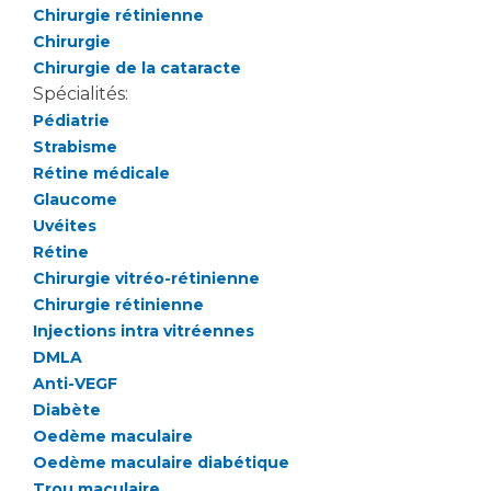
Les pôles d'activité médicale
Cancer
Chirurgie rétinienne
Anatomie et Cytologie Pathologiques
Chirurgie
Adresser un examen au Laboratoire d'Infectiologie
Chirurgie de la cataracte
Médecine nucléaire
Centres de référence Maladies Rares
Spécialités:
Pédiatrie
Plateforme d'Expertise Maladies Rares
Strabisme
Maladies rares
Rétine médicale
Glaucome
Presse / Multimédia
Uvéites
Rétine
Maternité Hôpital Nord
Communiqués de presse
Chirurgie vitréo-rétinienne
Dossiers de presse
Chirurgie rétinienne
Médiathèque
Injections intra vitréennes
DMLA
Vos représentants
Anti-VEGF
Fournisseurs
Diabète
La Commission Des Usagers (CDU)
Oedème maculaire
Les Comités Locaux des Usagers
Oedème maculaire diabétique
Rôles et missions
Le projet des usagers
Trou maculaire