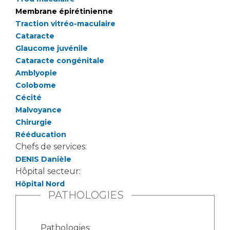
Liste des marchés conclus
Membrane épirétinienne
Documents utiles
Traction vitréo-maculaire
Qualité
Cataracte
Glaucome juvénile
Cataracte congénitale
Nos indicateurs qualité et de sécurité des soins
Amblyopie
Colobome
Cécité
Protection des données
Malvoyance
Chirurgie
Rééducation
Sécurité
Chefs de services:
DENIS Danièle
Hôpital secteur:
Les recherches en santé à l’AP-HM
Hôpital Nord
PATHOLOGIES
Lieu de santé sans tabac
Pathologies: