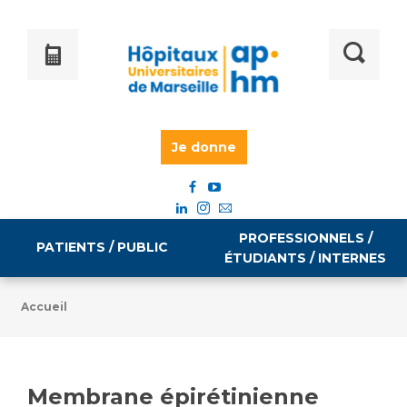
Je donne
PROFESSIONNELS /
PATIENTS / PUBLIC
ÉTUDIANTS / INTERNES
Accueil
Informations pratiques
Égalité professionnelle
Accès à votre dossier médical
Membrane épirétinienne
Emploi / formation
Tarifs