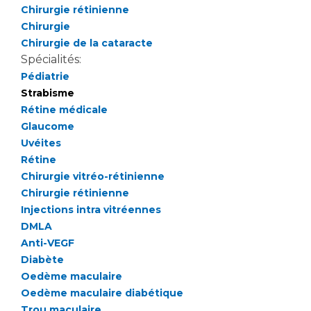
Les pôles d'activité médicale
Cancer
Chirurgie rétinienne
Anatomie et Cytologie Pathologiques
Chirurgie
Adresser un examen au Laboratoire d'Infectiologie
Chirurgie de la cataracte
Médecine nucléaire
Centres de référence Maladies Rares
Spécialités:
Pédiatrie
Plateforme d'Expertise Maladies Rares
Strabisme
Maladies rares
Rétine médicale
Glaucome
Presse / Multimédia
Uvéites
Rétine
Maternité Hôpital Nord
Communiqués de presse
Chirurgie vitréo-rétinienne
Dossiers de presse
Chirurgie rétinienne
Médiathèque
Injections intra vitréennes
DMLA
Vos représentants
Anti-VEGF
Fournisseurs
Diabète
La Commission Des Usagers (CDU)
Oedème maculaire
Les Comités Locaux des Usagers
Oedème maculaire diabétique
Rôles et missions
Le projet des usagers
Trou maculaire