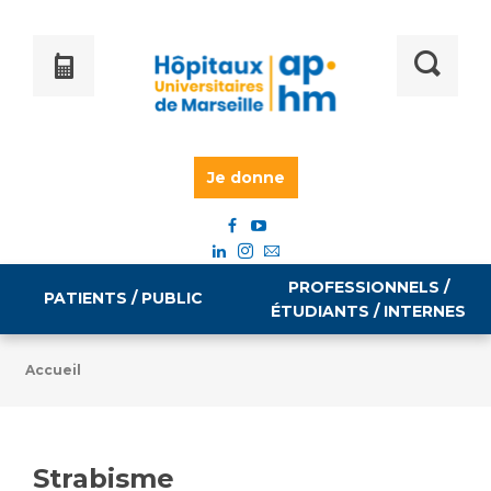
Je donne
PROFESSIONNELS /
PATIENTS / PUBLIC
ÉTUDIANTS / INTERNES
Accueil
Informations pratiques
Égalité professionnelle
Accès à votre dossier médical
Strabisme
Emploi / formation
Tarifs