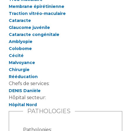
Liste des marchés conclus
Membrane épirétinienne
Documents utiles
Traction vitréo-maculaire
Qualité
Cataracte
Glaucome juvénile
Cataracte congénitale
Nos indicateurs qualité et de sécurité des soins
Amblyopie
Colobome
Cécité
Protection des données
Malvoyance
Chirurgie
Rééducation
Sécurité
Chefs de services:
DENIS Danièle
Hôpital secteur:
Les recherches en santé à l’AP-HM
Hôpital Nord
PATHOLOGIES
Lieu de santé sans tabac
Pathologies: