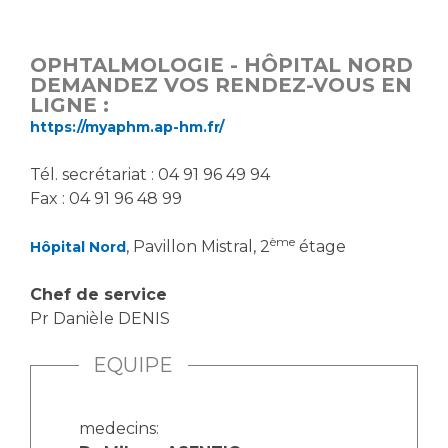
Vous accompagnez, vous rendez visite à un patient
Emplois paramédicaux
Vous allez être hospitalisé(e)
OPHTALMOLOGIE - HÔPITAL NORD
Emplois administratifs
Vous avez un examen d'imagerie ou de radiologie
DEMANDEZ VOS RENDEZ-VOUS EN
Emplois médicaux
LIGNE :
à réaliser
https://myaphm.ap-hm.fr/
Espace Formation
Vous avez une analyse à réaliser
Étudiants hospitaliers
Vous venez en consultation
Tél. secrétariat : 04 91 96 49 94
Emplois techniques et médico-techniques
myaphm, votre espace santé en ligne
Fax : 04 91 96 48 99
Emplois divers
Infos COVID-19
Emplois socio-éducatifs
ème
, Pavillon Mistral, 2
étage
Hôpital Nord
Statuts
Vivre ensemble à l'hôpital
Chef de service
Stages paramédicaux
Pr Danièle DENIS
Culture à l'hôpital
EQUIPE
Laïcité et cultes
Chercheurs
Les associations
La recherche clinique à l'AP-HM
Livret d'accueil
medecins: