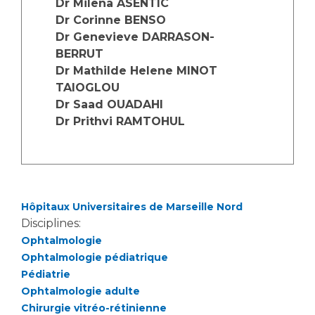
Dr Milena ASENTIC
Les structures de recherche
Salon des familles
Dr Corinne BENSO
Transports sanitaires
Dr Genevieve DARRASON-
Vos droits, vos devoirs
BERRUT
Écoles et Instituts de Formation
Dr Mathilde Helene MINOT
TAIOGLOU
Handicap
Dr Saad OUADAHI
Plateforme des internes
Dr Prithvi RAMTOHUL
Handi 13
Pôle Médecine Physique et Réadaptation
Professionnels de santé
Accueil sourds et malentendants
Charte Romain Jacob
Adresser un patient
Hôpitaux Universitaires de Marseille Nord
Mouvement Parcours Handicap 13
Réseaux de soins
Disciplines:
Adresser un examen au Laboratoire de Biologie
Ophtalmologie
Médicale
Ophtalmologie pédiatrique
Activité physique
Pédiatrie
Radiologie / Imagerie
Ophtalmologie adulte
Cancérologie
Chirurgie vitréo-rétinienne