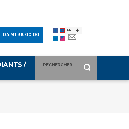
04 91 38 00 00
IANTS /
entants
ultimédia
 Des Usagers (CDU)
de presse
ocaux des Usagers
esse
usagers