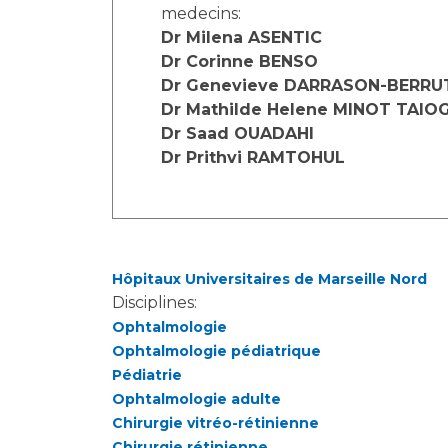
Laïcité et cultes
medecins:
Les structures de recherche
Les associations
Dr Milena ASENTIC
Dr Corinne BENSO
Livret d'accueil
Dr Genevieve DARRASON-BERRU
Salon des familles
Dr Mathilde Helene MINOT TAI
Transports sanitaires
Dr Saad OUADAHI
Vos droits, vos devoirs
Dr Prithvi RAMTOHUL
Hôpitaux Universitaires de Marseille Nord
Disciplines:
Ophtalmologie
Ophtalmologie pédiatrique
Pédiatrie
Ophtalmologie adulte
Chirurgie vitréo-rétinienne
Chirurgie rétinienne