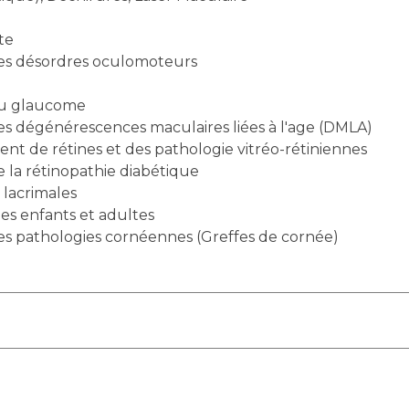
te
des désordres oculomoteurs
 du glaucome
es dégénérescences maculaires liées à l'age (DMLA)
nt de rétines et des pathologie vitréo-rétiniennes
e la rétinopathie diabétique
 lacrimales
les enfants et adultes
des pathologies cornéennes (Greffes de cornée)