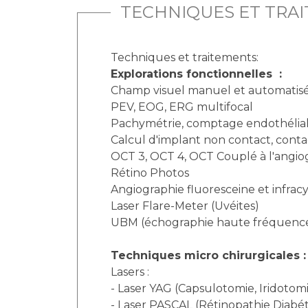
TECHNIQUES ET TRA
Techniques et traitements:
Explorations fonctionnelles :
Champ visuel manuel et automatis
PEV, EOG, ERG multifocal
Pachymétrie, comptage endothélia
Calcul d'implant non contact, conta
OCT 3, OCT 4, OCT Couplé à l'angi
Rétino Photos
Angiographie fluoresceine et infrac
Laser Flare-Meter (Uvéites)
UBM (échographie haute fréquence
Techniques micro chirurgicales :
Lasers :
- Laser YAG (Capsulotomie, Iridotom
- Laser PASCAL (Rétinopathie Diabét