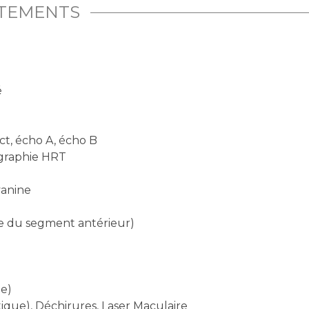
ITEMENTS
é
l
ct, écho A, écho B
ographie HRT
yanine
 du segment antérieur)
ie)
ique), Déchirures, Laser Maculaire