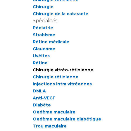
Chirurgie
Chirurgie de la cataracte
Spécialités:
Pédiatrie
Strabisme
Rétine médicale
Glaucome
Uvéites
Rétine
Chirurgie vitréo-rétinienne
Chirurgie rétinienne
Injections intra vitréennes
DMLA
Anti-VEGF
Diabète
Oedème maculaire
Oedème maculaire diabétique
Trou maculaire