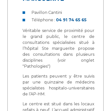
Les pôles d'activité médicale
Cancer
Anatomie et Cytologie Pathologiques
Pavillon Cantini
Adresser un examen au Laboratoire d'Infectiologie
Téléphone :
04 91 74 65 65
Médecine nucléaire
Centres de référence Maladies Rares
Plateforme d'Expertise Maladies Rares
Véritable service de proximité pour
le grand public, le centre de
Maladies rares
consultations spécialisées situé à
Presse / Multimédia
l’hôpital Ste marguerite propose
des consultations dans plusieurs
Maternité Hôpital Nord
Communiqués de presse
disciplines (voir onglet
"Pathologies")
Dossiers de presse
Médiathèque
Les patients peuvent y être suivis
par une quinzaine de médecins
Vos représentants
spécialistes hospitalo-universitaires
Fournisseurs
de l’AP-HM.
La Commission Des Usagers (CDU)
Les Comités Locaux des Usagers
Le centre est situé dans les locaux
Rôles et missions
refaits à neuf. L’accueil administratif
Le projet des usagers