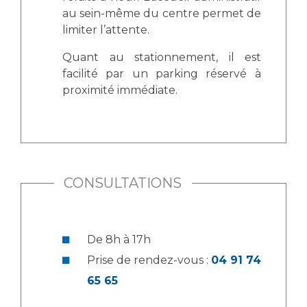
Liste des marchés conclus
au sein-même du centre permet de
Documents utiles
limiter l’attente.
Qualité
Quant au stationnement, il est
facilité par un parking réservé à
Nos indicateurs qualité et de sécurité des soins
proximité immédiate.
Protection des données
CONSULTATIONS
Sécurité
De 8h à 17h
Les recherches en santé à l’AP-HM
Prise de rendez-vous :
04 91 74
65 65
Lieu de santé sans tabac