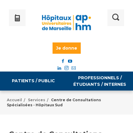
Je donne
PROFESSIONNELS /
PATIENTS / PUBLIC
ÉTUDIANTS / INTERNES
Accueil
Services
Centre de Consultations
/
/
Spécialisées - Hôpitaux Sud
Informations pratiques
Égalité professionnelle
Accès à votre dossier médical
Emploi / formation
Tarifs